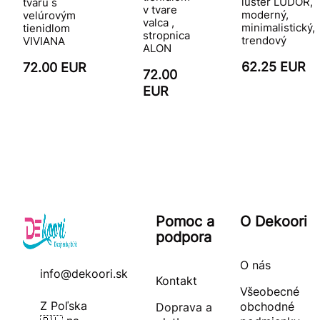
luster LUDOR,
tvaru s
v tvare
moderný,
velúrovým
valca ,
minimalistický,
tienidlom
stropnica
trendový
VIVIANA
ALON
62.25 EUR
72.00 EUR
72.00
EUR
Pomoc a
O Dekoori
podpora
O nás
info@dekoori.sk
Kontakt
Všeobecné
Z Poľska
obchodné
Doprava a