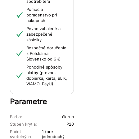
spotrebiteľa
Pomoc a
poradenstvo pri
nákupoch
Pevne zabalené a
zabezpečené
zásielky
Bezpečné doručenie
z Poľska na
Slovensko od 6 €
Pohodlné spôsoby
platby (prevod,
dobierka, karta, BLIK,
VIAMO, PayU)
Parametre
Farba:
čierna
Stupeň krytia:
IP20
Počet
1 (pre
svetelných
jednoduchý