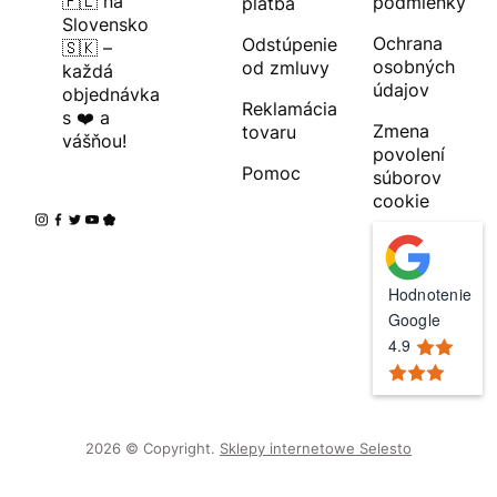
🇵🇱 na
podmienky
platba
Slovensko
Ochrana
Odstúpenie
🇸🇰 –
osobných
od zmluvy
každá
údajov
objednávka
Reklamácia
s ❤️ a
Zmena
tovaru
vášňou!
povolení
Pomoc
súborov
cookie
Hodnotenie
Google
4.9
2026 © Copyright.
Sklepy internetowe Selesto