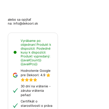
alebo sa opýtať
na:
info@dekoori.sk
Vyrábame po
objednaní
Produkt k
dispozícii:
Posledné
kusy k dispozícii:
Produkt vypredaný:
{{availCount}}
{{availPcs}}
Hodnotenie Google
pre Dekoori:
4.9
30 dní na vrátenie -
záruka vrátenia
peňazí
Certifikát o
starostlivosti o práva