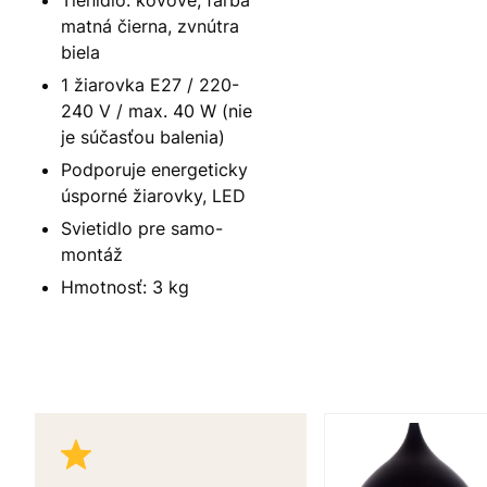
Tienidlo: kovové, farba
matná čierna, zvnútra
biela
1 žiarovka E27 / 220-
240 V / max. 40 W (nie
je súčasťou balenia)
Podporuje energeticky
úsporné žiarovky, LED
Svietidlo pre samo-
montáž
Hmotnosť: 3 kg