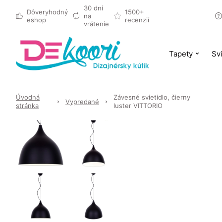
30 dní
Dôveryhodný
1500+
na
eshop
recenzií
vrátenie
Tapety
Svi
Úvodná
Závesné svietidlo, čierny
Vypredané
stránka
luster VITTORIO