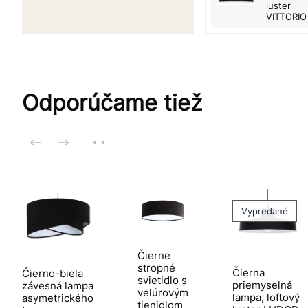
luster
VITTORIO
Odporúčame tiež
Vypredané
Čierne
stropné
Čierna
Čierno-biela
svietidlo s
priemyselná
závesná lampa
velúrovým
lampa, loftový
asymetrického
tienidlom