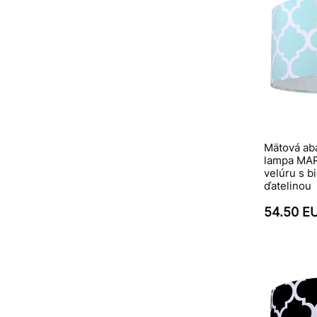
Mätová ab
lampa MAR
velúru s b
ďatelinou
54.50 E