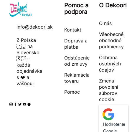
Pomoc a
O Dekoori
podpora
O nás
info@dekoori.sk
Kontakt
Všeobecné
Z Poľska
obchodné
Doprava a
🇵🇱 na
podmienky
platba
Slovensko
Ochrana
Odstúpenie
🇸🇰 –
osobných
od zmluvy
každá
údajov
objednávka
Reklamácia
s ❤️ a
Zmena
tovaru
vášňou!
povolení
Pomoc
súborov
cookie
Hodnotenie
Google