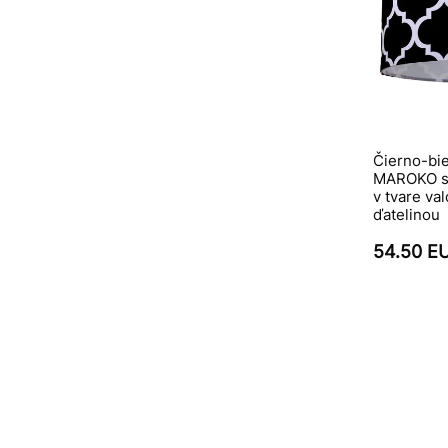
Čierno-bi
MAROKO s 
v tvare va
ďatelinou
54.50 E