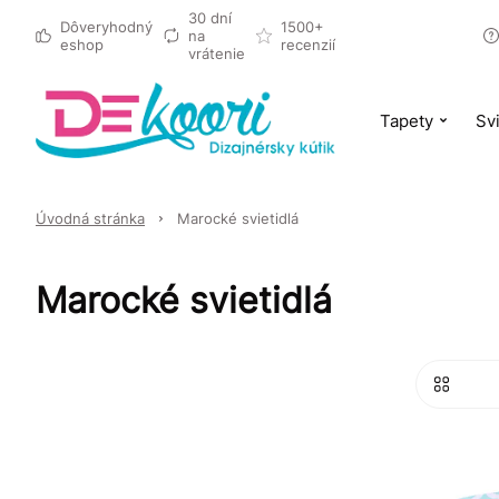
30 dní
Dôveryhodný
1500+
na
eshop
recenzií
vrátenie
Tapety
Svi
Úvodná stránka
Marocké svietidlá
Marocké svietidlá