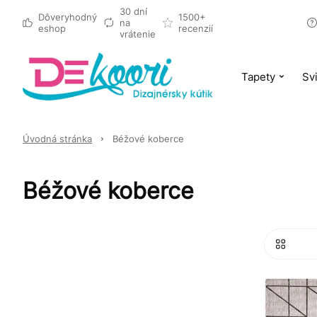
30 dní
Dôveryhodný
1500+
na
eshop
recenzií
vrátenie
Tapety
Svi
Úvodná stránka
Béžové koberce
Béžové koberce