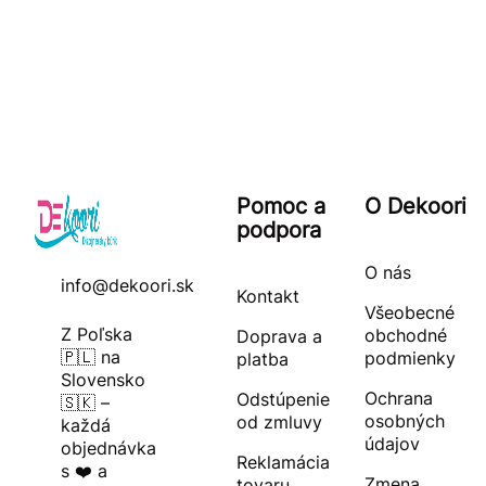
Pomoc a
O Dekoori
podpora
O nás
info@dekoori.sk
Kontakt
Všeobecné
Z Poľska
obchodné
Doprava a
🇵🇱 na
podmienky
platba
Slovensko
Ochrana
Odstúpenie
🇸🇰 –
osobných
od zmluvy
každá
údajov
objednávka
Reklamácia
s ❤️ a
Zmena
tovaru