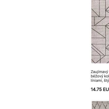
Zaujímavý 
béžový ko
líniami, št
14.75 E