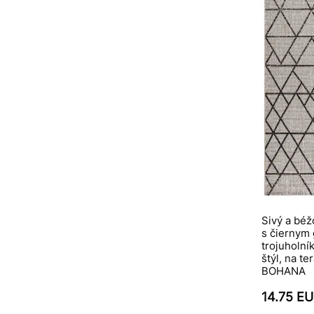
Sivý a bé
s čiernym
trojuholní
štýl, na te
BOHANA
14.75 E