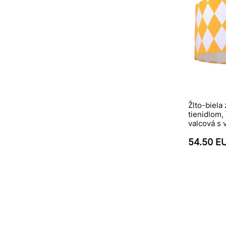
Žlto-biela
tienidlom,
valcová s 
54.50 E