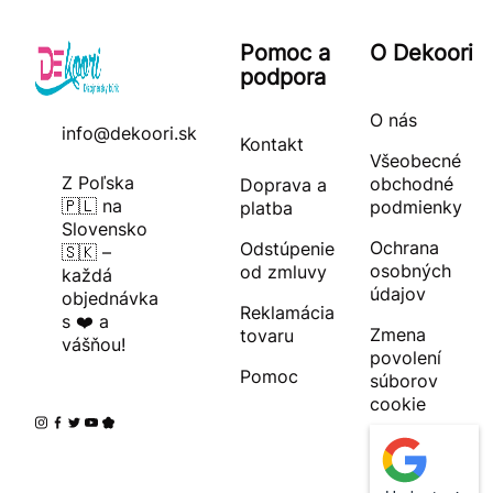
Pomoc a
O Dekoori
podpora
O nás
info@dekoori.sk
Kontakt
Všeobecné
Z Poľska
obchodné
Doprava a
🇵🇱 na
podmienky
platba
Slovensko
Ochrana
Odstúpenie
🇸🇰 –
osobných
od zmluvy
každá
údajov
objednávka
Reklamácia
s ❤️ a
Zmena
tovaru
vášňou!
povolení
Pomoc
súborov
cookie