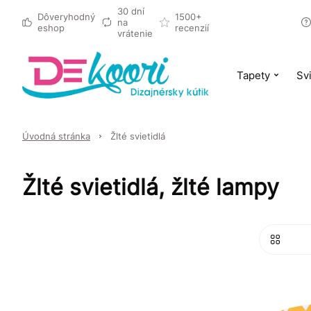
30 dní
Dôveryhodný
1500+
na
eshop
recenzií
vrátenie
Tapety
Svi
Úvodná stránka
Žlté svietidlá
Žlté svietidlá, žlté lampy