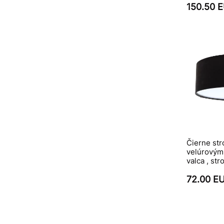
150.50 
Čierne str
velúrovým 
valca , st
72.00 E