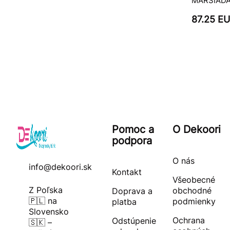
MARSIAD
87.25 E
Pomoc a
O Dekoori
podpora
O nás
info@dekoori.sk
Kontakt
Všeobecné
Z Poľska
obchodné
Doprava a
🇵🇱 na
podmienky
platba
Slovensko
Ochrana
Odstúpenie
🇸🇰 –