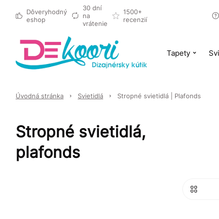
30 dní
Dôveryhodný
1500+
na
eshop
recenzií
vrátenie
Tapety
Svi
Úvodná stránka
Svietidlá
Stropné svietidlá | Plafonds
Stropné svietidlá,
plafonds