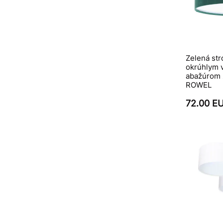
Zelená str
okrúhlym v
abažúrom z
ROWEL
72.00 E