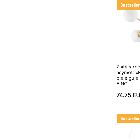
Bestseller
Zlaté strop
asymetrick
biele gule,
FINO
74.75 E
Bestseller