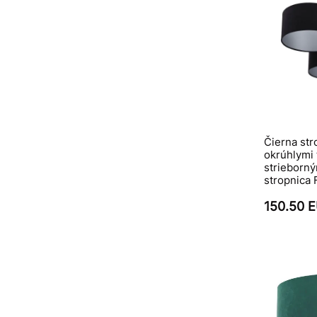
Čierna str
okrúhlymi 
strieborn
stropnica
150.50 