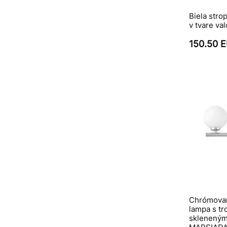
Biela stro
v tvare va
150.50 
Chrómovan
lampa s tr
sklenenými