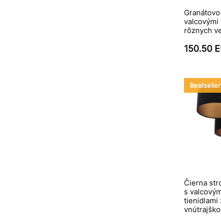
Granátovo-
valcovými 
rôznych v
150.50 
Bestseller
Čierna str
s valcovým
tienidlami
vnútrajšk