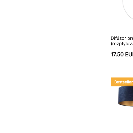
Difúzor pre
(rozptylov
17.50 EU
Bestseller