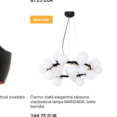
87.25 EUR
Bestseller
tové svietidlo
Čierno-zlatá elegantná závesná
viacbodová lampa MARSIADA, biele
tienidlá
249.75 EUR