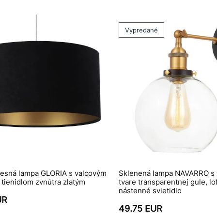
Vypredané
vesná lampa GLORIA s valcovým
Sklenená lampa NAVARRO s t
tienidlom zvnútra zlatým
tvare transparentnej gule, lo
nástenné svietidlo
UR
49.75 EUR