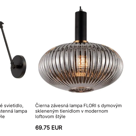
 svietidlo,
Čierna závesná lampa FLORI s dymovým
ástenná lampa
skleneným tienidlom v modernom
ýle
loftovom štýle
69.75 EUR