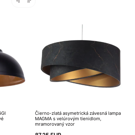
GGI
Čierno-zlatá asymetrická závesná lampa
vé
MAGMA s velúrovým tienidlom,
mramorovaný vzor