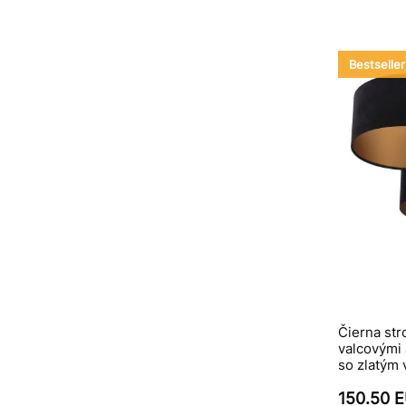
Bestseller
Čierna str
valcovými 
so zlatým
150.50 