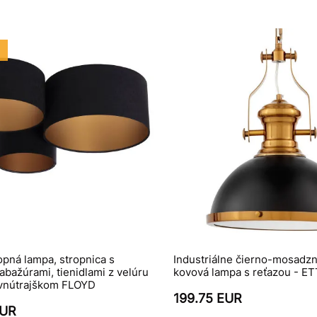
opná lampa, stropnica s
Industriálne čierno-mosadzné
abažúrami, tienidlami z velúru
kovová lampa s reťazou - E
 vnútrajškom FLOYD
199.75 EUR
EUR