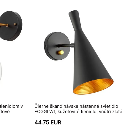
ienidlom v
Čierne škandinávske nástenné svietidlo
ftové
FOGGI W1, kužeľovité tienidlo, vnútri zlaté
44.75 EUR