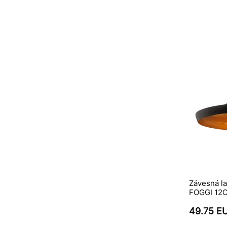
Závesná la
FOGGI 12C,
49.75 E