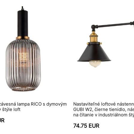
závesná lampa RICO s dymovým
Nastaviteľné loftové nástenné
 štýle loft
GUBI W2, čierne tienidlo, n
na čítanie v industriálnom št
UR
74.75 EUR