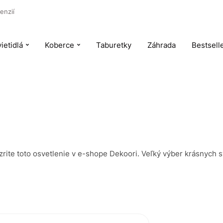
enzií
ietidlá
Koberce
Taburetky
Záhrada
Bestsell
zrite toto osvetlenie v e-shope Dekoori. Veľký výber krásnych sve