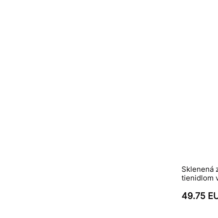
Sklenená 
tienidlom v
49.75 E