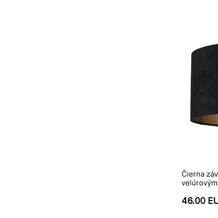
Čierna zá
velúrovým 
46.00 E