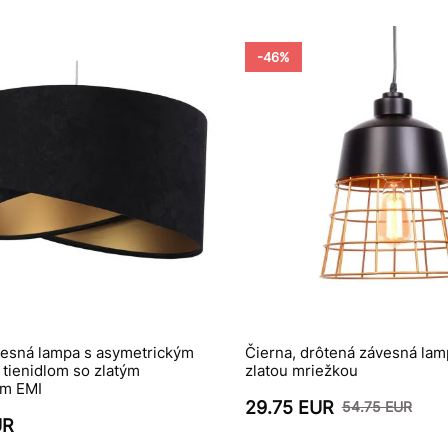
-46%
vesná lampa s asymetrickým
Čierna, drôtená závesná la
tienidlom so zlatým
zlatou mriežkou
om EMI
29.75 EUR
54.75 EUR
UR