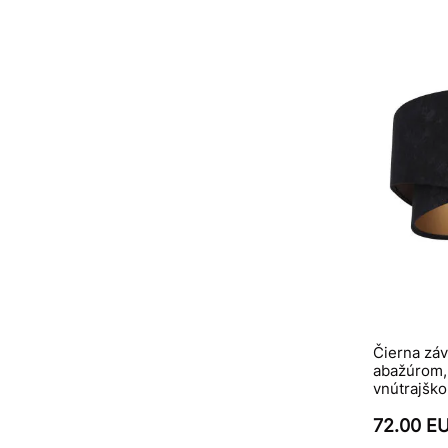
Čierna zá
abažúrom, 
vnútrajšk
72.00 E