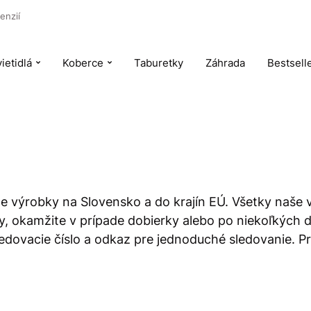
enzií
ietidlá
Koberce
Taburetky
Záhrada
Bestsell
me výrobky na Slovensko a do krajín EÚ. Všetky naše
by, okamžite v prípade dobierky alebo po niekoľkých 
sledovacie číslo a odkaz pre jednoduché sledovanie.