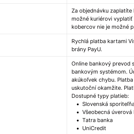
Za objednávku zaplatíte 
možné kuriérovi vyplatiť
kobercov nie je možné pl
Rychlá platba kartami V
brány PayU.
Online bankový prevod sp
bankovým systémom. Údaj
akúkoľvek chybu. Platb
uskutoční okamžite. Pla
Dostupné typy platieb:
Slovenská sporiteľň
Všeobecná úverová
Tatra banka
UniCredit