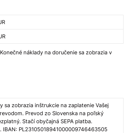
UR
EUR
 Konečné náklady na doručenie sa zobrazia v
 sa zobrazia inštrukcie na zaplatenie Vašej
evodom. Prevod zo Slovenska na poľský
zplatný. Stačí obyčajná SEPA platba.
R. IBAN: PL23105018941000009746463505