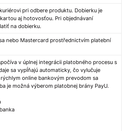
kuriérovi pri odbere produktu. Dobierku je
 kartou aj hotovosťou. Pri objednávaní
atiť na dobierku.
isa nebo Mastercard prostřednictvím platební
očíva v úplnej integrácii platobného procesu s
e sa vypĺňajú automaticky, čo vylučuje
a rýchlym online bankovým prevodom sa
tba je možná výberom platobnej brány PayU.
a
 banka