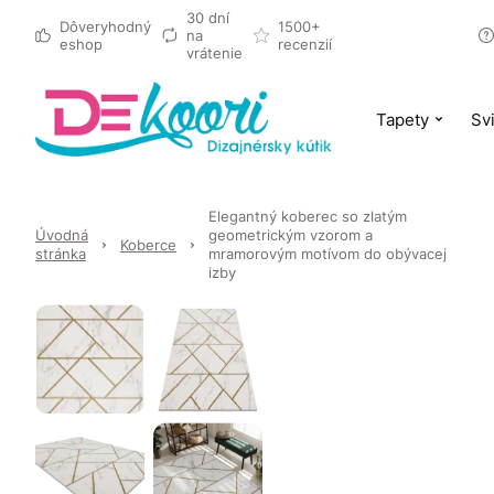
30 dní
Dôveryhodný
1500+
na
eshop
recenzií
vrátenie
Tapety
Svi
Elegantný koberec so zlatým
Úvodná
geometrickým vzorom a
Koberce
stránka
mramorovým motívom do obývacej
izby