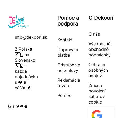
Pomoc a
O Dekoori
podpora
O nás
info@dekoori.sk
Kontakt
Všeobecné
Z Poľska
obchodné
Doprava a
🇵🇱 na
podmienky
platba
Slovensko
Ochrana
Odstúpenie
🇸🇰 –
osobných
od zmluvy
každá
údajov
objednávka
Reklamácia
s ❤️ a
Zmena
tovaru
vášňou!
povolení
Pomoc
súborov
cookie