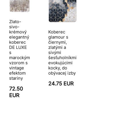
Zlato-
sivo-
Koberec
krémový
glamour s
elegantný
čiernymi,
koberec
zlatými a
DE LUXE
sivými
s
šesťuholníkmi
marockým
evokujúcimi
vzorom s
kocky, do
vintage
obývacej izby
efektom
stariny
24.75 EUR
72.50
EUR