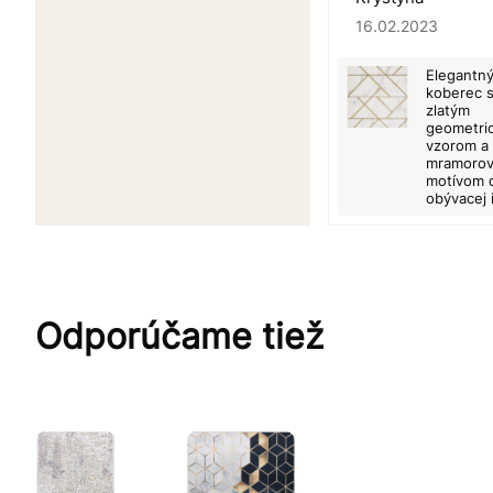
16.02.2023
Elegantn
koberec 
zlatým
geometri
vzorom a
mramoro
motívom 
obývacej 
Odporúčame tiež