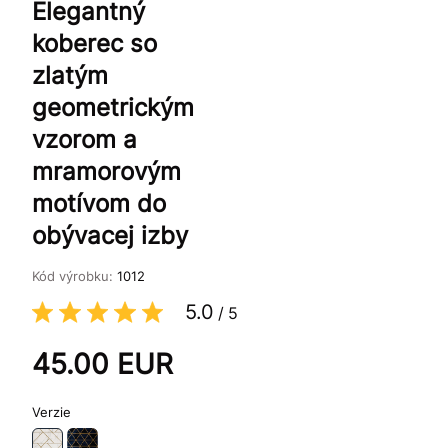
Elegantný
koberec so
zlatým
geometrickým
vzorom a
mramorovým
motívom do
obývacej izby
Kód výrobku:
1012
5.0
/
5
45.00
EUR
Verzie