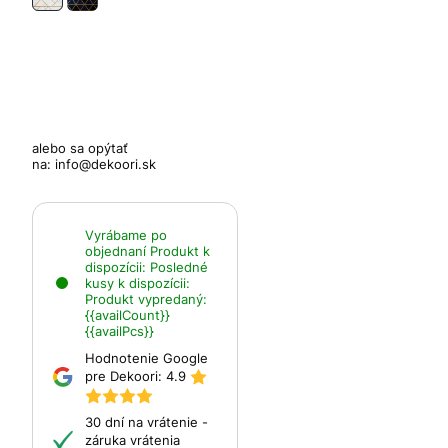
alebo sa opýtať
na:
info@dekoori.sk
Vyrábame po
objednaní
Produkt k
dispozícii:
Posledné
kusy k dispozícii:
Produkt vypredaný:
{{availCount}}
{{availPcs}}
Hodnotenie Google
pre Dekoori:
4.9
30 dní na vrátenie -
záruka vrátenia