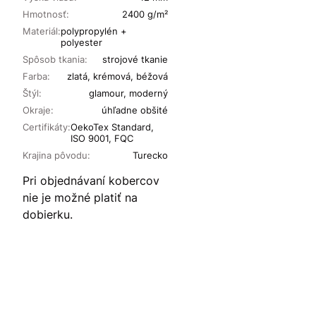
Hmotnosť:
2400 g/m²
Materiál:
polypropylén +
polyester
Spôsob tkania:
strojové tkanie
Farba:
zlatá, krémová, béžová
Štýl:
glamour, moderný
Okraje:
úhľadne obšité
Certifikáty:
OekoTex Standard,
ISO 9001, FQC
Krajina pôvodu:
Turecko
Pri objednávaní kobercov
nie je možné platiť na
dobierku.