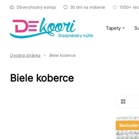
Dôveryhodný eshop
30 dní na vrátenie
1500+ rec
Tapety
Sv
Úvodná stránka
Biele koberce
Biele koberce
Bestseller