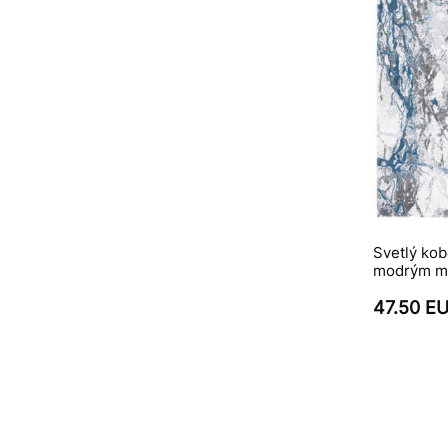
Svetlý kob
modrým m
47.50 E