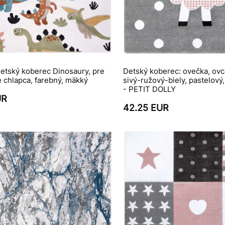
etský koberec Dinosaury, pre
Detský koberec: ovečka, ovc
e chlapca, farebný, mäkký
sivý-ružový-biely, pastelový,
- PETIT DOLLY
UR
42.25 EUR