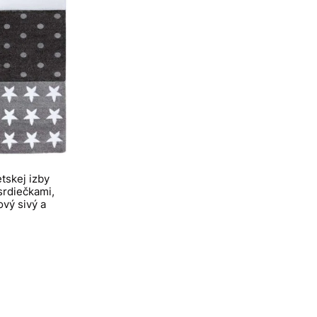
tskej izby
srdiečkami,
vý sivý a