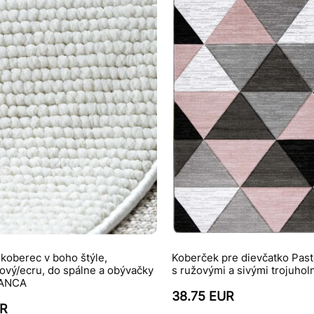
koberec v boho štýle,
Koberček pre dievčatko Paste
ový/ecru, do spálne a obývačky
s ružovými a sivými trojuhol
LANCA
38.75 EUR
UR