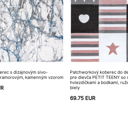
erec s dizajnovým sivo-
Patchworkový koberec do de
ramorovým, kamenným vzorom
pre dievča PETIT TEENY so 
hviezdičkami a bodkami, ružo
UR
biely
69.75 EUR