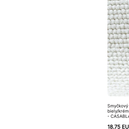
Smyčkový 
biely/krém
- CASAB
18.75 E