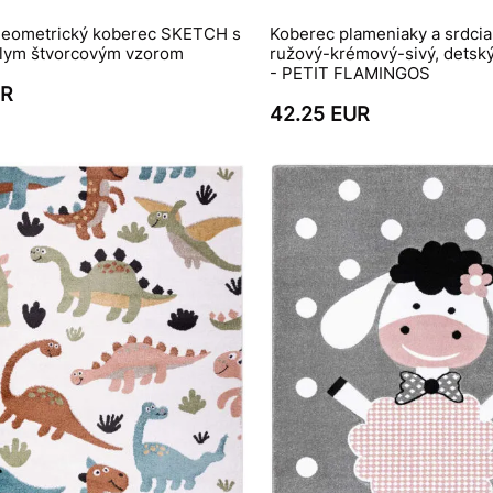
eometrický koberec SKETCH s
Koberec plameniaky a srdcia,
elym štvorcovým vzorom
ružový-krémový-sivý, detský
- PETIT FLAMINGOS
UR
42.25 EUR