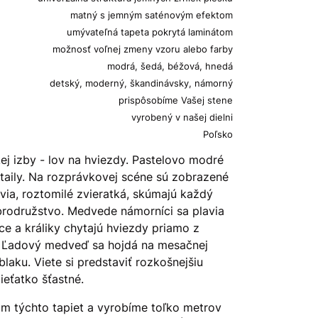
matný s jemným saténovým efektom
umývateľná tapeta pokrytá laminátom
možnosť voľnej zmeny vzoru alebo farby
modrá, šedá, béžová, hnedá
detský, moderný, škandinávsky, námorný
prispôsobíme Vašej stene
vyrobený v našej dielni
Poľsko
ej izby - lov na hviezdy. Pastelovo modré
taily. Na rozprávkovej scéne sú zobrazené
ovia, roztomilé zvieratká, skúmajú každý
obrodružstvo. Medvede námorníci sa plavia
ce a králiky chytajú hviezdy priamo z
ku. Ľadový medveď sa hojdá na mesačnej
laku. Viete si predstaviť rozkošnejšiu
ieťatko šťastné.
 týchto tapiet a vyrobíme toľko metrov