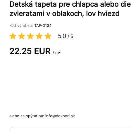
Detská tapeta pre chlapca alebo die
zvieratami v oblakoch, lov hviezd
Kód výrobku:
TAP-0134
5.0
/
5
22.25
EUR
/ m²
alebo sa opýtať na:
info@dekoori.sk