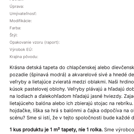
Úprava:
Umývateľnosť:
Modifikácie:
Farba:
Štýl:
Opakovanie vzoru (raport):
Výrobok EÚ:
Krajina pôvodu:
Krásna detská tapeta do chlapčenskej alebo dievčensk
pozadie (špinavá modrá) a akvarelové sivé a hnedé de
veľryby a lietajúce zvieratá medzi oblakmi. Naši hrdin
kúsok pastelovej oblohy. Veľryby plávajú a hľadajú d
na lodiach a ďalekohľadom hľadajú jasné hviezdy. Zaja
lietajúceho balóna alebo ich zbierajú stojac na rebrí
hojdačke, líška sa hrá s balónmi a čajka odpočíva na ob
scénu? Sme si istí, že v tejto spoločnosti bude každé d
1 kus produktu je 1 m² tapety, nie 1 rolka.
Sme výrobcom