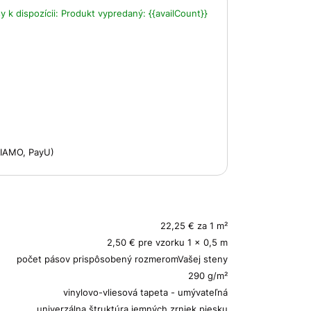
 k dispozícii:
Produkt vypredaný:
{{availCount}}
 VIAMO, PayU)
22,25 € za 1 m²
2,50 € pre vzorku 1 x 0,5 m
počet pásov prispôsobený rozmeromVašej steny
290 g/m²
vinylovo-vliesová tapeta - umývateľná
univerzálna štruktúra jemných zrniek piesku