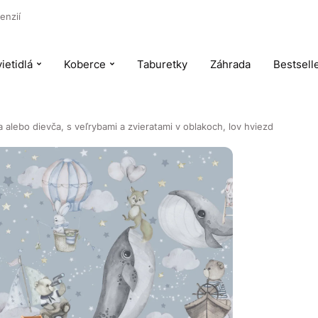
enzií
ietidlá
Koberce
Taburetky
Záhrada
Bestsell
 alebo dievča, s veľrybami a zvieratami v oblakoch, lov hviezd