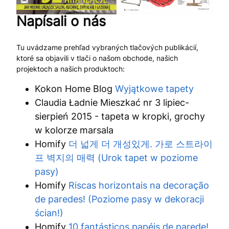
Napísali o nás
Tu uvádzame prehľad vybraných tlačových publikácií,
ktoré sa objavili v tlači o našom obchode, našich
projektoch a našich produktoch:
Kokon Home Blog
Wyjątkowe tapety
Claudia Ładnie Mieszkać nr 3 lipiec-
sierpień 2015 - tapeta w kropki, grochy
w kolorze marsala
Homify
더 넓게 더 개성있게. 가로 스트라이
프 벽지의 매력 (Urok tapet w poziome
pasy)
Homify
Riscas horizontais na decoração
de paredes! (Poziome pasy w dekoracji
ścian!)
Homify
10 fantásticos papéis de parede!