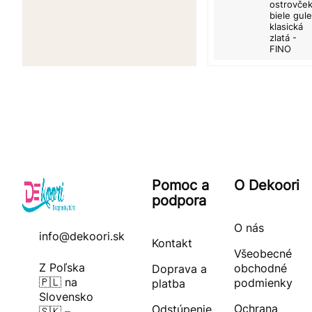
ostrovček
biele gule
klasická
zlatá -
FINO
Pomoc a
O Dekoori
podpora
O nás
info@dekoori.sk
Kontakt
Všeobecné
Z Poľska
obchodné
Doprava a
🇵🇱 na
podmienky
platba
Slovensko
Ochrana
Odstúpenie
🇸🇰 –