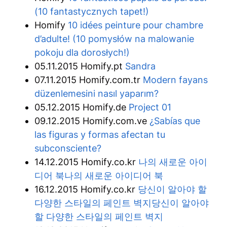
(10 fantastycznych tapet!)
Homify
10 idées peinture pour chambre
d’adulte! (10 pomysłów na malowanie
pokoju dla dorosłych!)
05.11.2015 Homify.pt
Sandra
07.11.2015 Homify.com.tr
Modern fayans
düzenlemesini nasıl yaparım?
05.12.2015 Homify.de
Project 01
09.12.2015 Homify.com.ve
¿Sabías que
las figuras y formas afectan tu
subconsciente?
14.12.2015 Homify.co.kr
나의 새로운 아이
디어 북나의 새로운 아이디어 북
16.12.2015 Homify.co.kr
당신이 알아야 할
다양한 스타일의 페인트 벽지당신이 알아야
할 다양한 스타일의 페인트 벽지