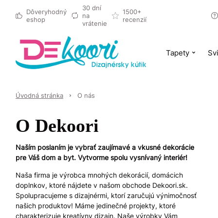
30 dní
Dôveryhodný
1500+
na
eshop
recenzií
vrátenie
Tapety
Svi
Úvodná stránka
O nás
O Dekoori
Naším poslaním je vybrať zaujímavé a vkusné dekorácie
pre Váš dom a byt. Vytvorme spolu vysnívaný interiér!
Naša firma je výrobca mnohých dekorácií, domácich
doplnkov, ktoré nájdete v našom obchode Dekoori.sk.
Spolupracujeme s dizajnérmi, ktorí zaručujú výnimočnosť
našich produktov! Máme jedinečné projekty, ktoré
charakterizuje kreatívny dizajn. Naše výrobky Vám