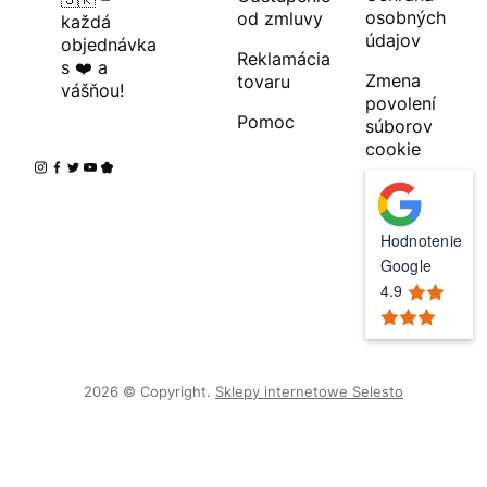
osobných
od zmluvy
každá
údajov
objednávka
Reklamácia
s ❤️ a
Zmena
tovaru
vášňou!
povolení
Pomoc
súborov
cookie
Hodnotenie
Google
4.9
2026 © Copyright.
Sklepy internetowe Selesto