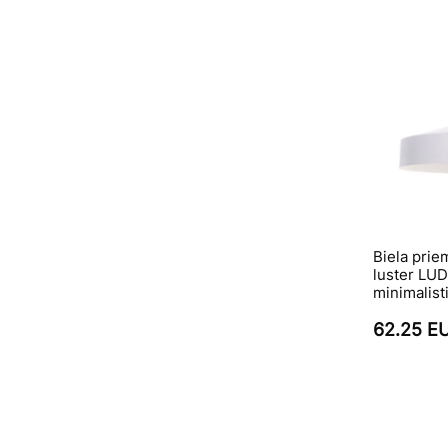
Biela prie
luster LU
minimalist
62.25 E