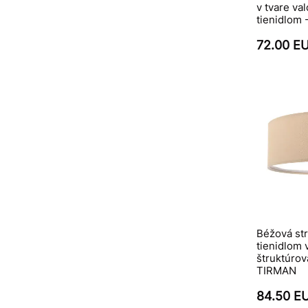
v tvare va
tienidlom 
72.00 E
Béžová st
tienidlom 
štruktúrov
TIRMAN
84.50 E