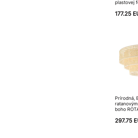
plastovej 
177.25 
Prírodná,
ratanovými
boho ROT
297.75 