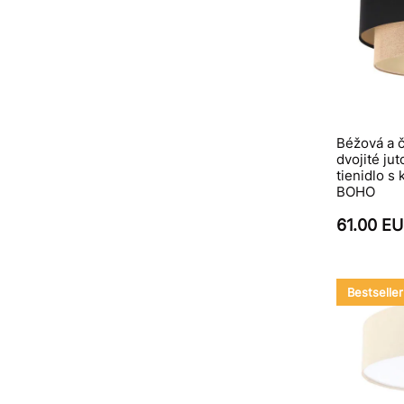
Béžová a č
dvojité ju
tienidlo 
BOHO
61.00 E
Bestseller