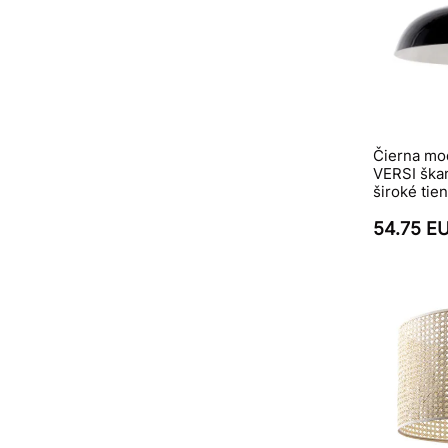
Čierna mo
VERSI ška
široké tie
54.75 E