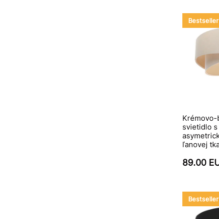
Bestseller
Krémovo-
svietidlo s
asymetrick
ľanovej t
89.00 E
Bestseller