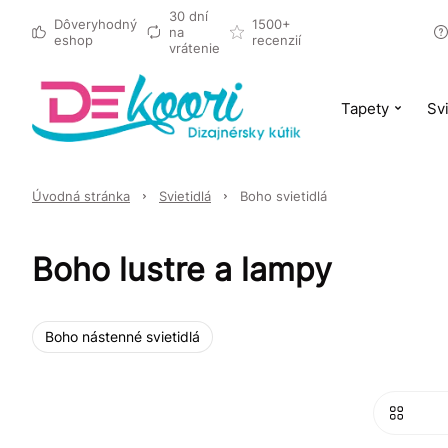
30 dní
Dôveryhodný
1500+
na
eshop
recenzií
vrátenie
Tapety
Svi
Úvodná stránka
Svietidlá
Boho svietidlá
Boho lustre a lampy
Boho nástenné svietidlá