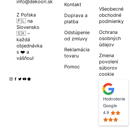
info@dekoori.sk
Kontakt
Všeobecné
Z Poľska
obchodné
Doprava a
🇵🇱 na
podmienky
platba
Slovensko
Ochrana
Odstúpenie
🇸🇰 –
osobných
od zmluvy
každá
údajov
objednávka
Reklamácia
s ❤️ a
Zmena
tovaru
vášňou!
povolení
Pomoc
súborov
cookie
Hodnotenie
Google
4.9