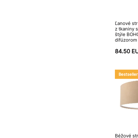
Ľanové str
z tkaniny 
štýle BOHO
difúzorom 
84.50 E
Bestseller
Béžové str