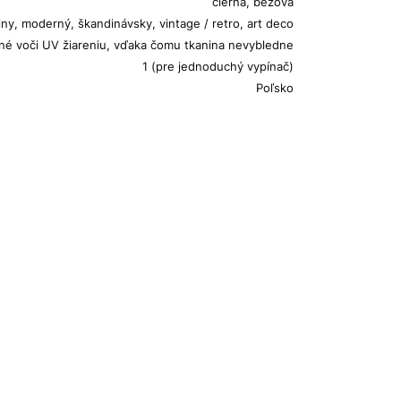
čierna, béžová
lny, moderný, škandinávsky, vintage / retro, art deco
lné voči UV žiareniu, vďaka čomu tkanina nevybledne
1 (pre jednoduchý vypínač)
Poľsko