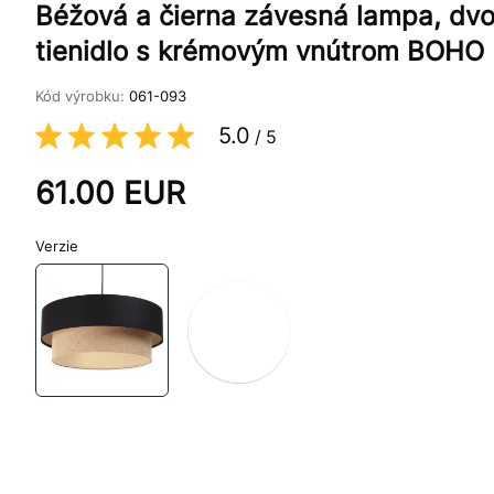
Béžová a čierna závesná lampa, dvoj
tienidlo s krémovým vnútrom BOHO
Kód výrobku:
061-093
5.0
/
5
61.00
EUR
Verzie