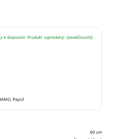
 k dispozícii:
Produkt vypredaný:
{{availCount}}
 VIAMO, PayU)
60 cm