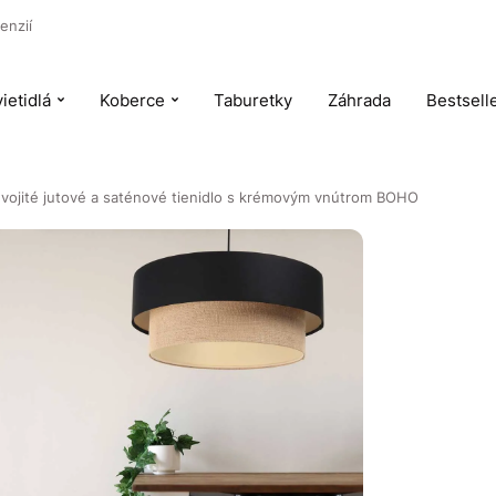
enzií
ietidlá
Koberce
Taburetky
Záhrada
Bestsell
dvojité jutové a saténové tienidlo s krémovým vnútrom BOHO