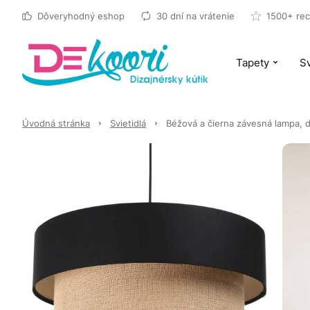
Dôveryhodný eshop
30 dní na vrátenie
1500+ rec
Tapety
Sv
Úvodná stránka
Svietidlá
Béžová a čierna závesná lampa, 