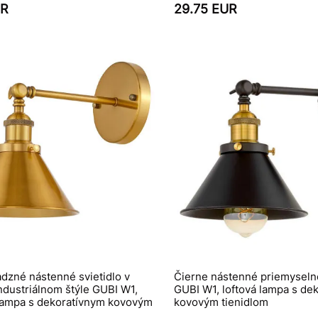
UR
29.75 EUR
dzné nástenné svietidlo v
Čierne nástenné priemyselné
ndustriálnom štýle GUBI W1,
GUBI W1, loftová lampa s de
lampa s dekoratívnym kovovým
kovovým tienidlom