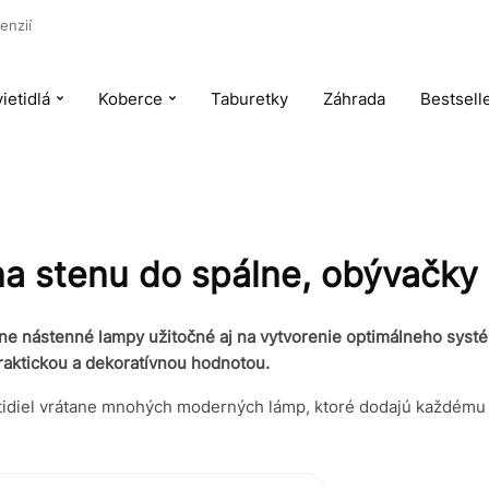
enzií
ietidlá
Koberce
Taburetky
Záhrada
Bestsell
na stenu do spálne, obývačky
e nástenné lampy užitočné aj na vytvorenie optimálneho systém
praktickou a dekoratívnou hodnotou.
tidiel vrátane mnohých moderných lámp, ktoré dodajú každému i