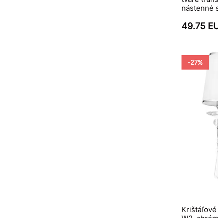
nástenné s
49.75 E
-27%
Krištáľov