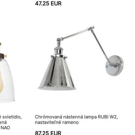
47.25 EUR
svietidlo,
Chrómovaná nástenná lampa RUBI W2,
ená
nastaviteľné rameno
- NAO
87.25 EUR