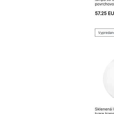
povrchovo
57.25 E
Vypredan
Sklenená 
tvare tran