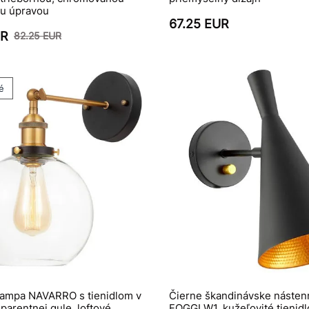
u úpravou
67.25 EUR
UR
82.25 EUR
é
lampa NAVARRO s tienidlom v
Čierne škandinávske nástenn
sparentnej gule, loftové
FOGGI W1, kužeľovité tienidlo