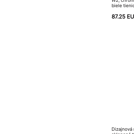
W2, chróm
biele tieni
87.25 E
Dizajnová