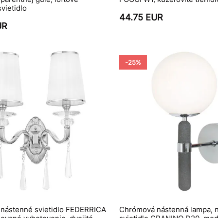
vietidlo
44.75 EUR
UR
-25%
é nástenné svietidlo FEDERRICA
Chrómová nástenná lampa, 