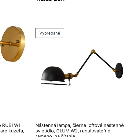
Vypredané
lo RUBI W1
Nástenná lampa, čierne loftové nástenné
are kužeľa,
svietidlo, GLUM W2, regulovateľné
rameno, na čítanie