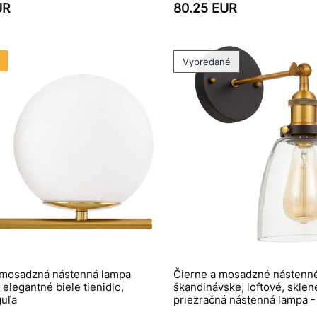
UR
80.25 EUR
Vypredané
 mosadzná nástenná lampa
Čierne a mosadzné nástenné 
legantné biele tienidlo,
škandinávske, loftové, sklen
guľa
priezračná nástenná lampa 