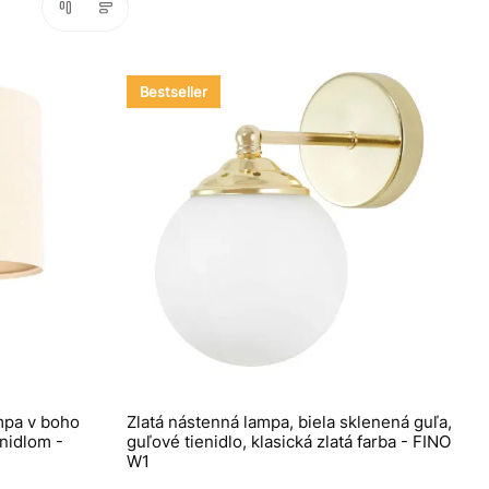
Bestseller
mpa v boho
Zlatá nástenná lampa, biela sklenená guľa,
nidlom -
guľové tienidlo, klasická zlatá farba - FINO
W1