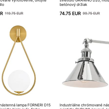
ované vyhotovenie, dvojité
svietidlo GRANINO D20, mode
dlo
betónový držiak
UR
74.75 EUR
119.75 EUR
99.75 EUR
 nástenná lampa FORNERI D15
Industriálne chrómované ná