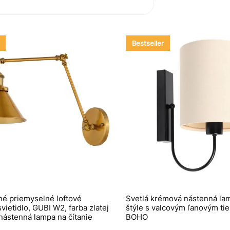
Bestseller
né priemyselné loftové
Svetlá krémová nástenná la
vietidlo, GUBI W2, farba zlatej
štýle s valcovým ľanovým tie
ástenná lampa na čítanie
BOHO