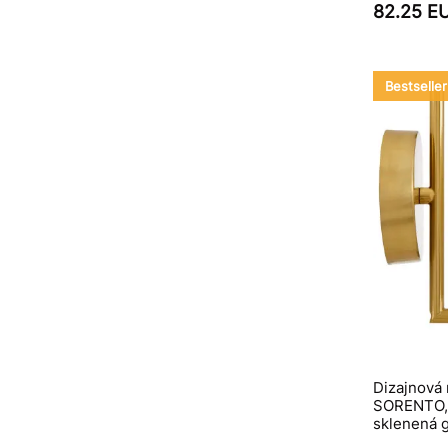
82.25 E
Bestseller
Dizajnová
SORENTO, e
sklenená 