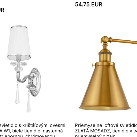
54.75 EUR
UR
vietidlo s krištáľovými ovesmi
Priemyselné loftové svietid
W1, biele tienidlo, nástenná
ZLATÁ MOSADZ, tienidlo v tv
striebornou, chrómovanou
priemyselný dizajn