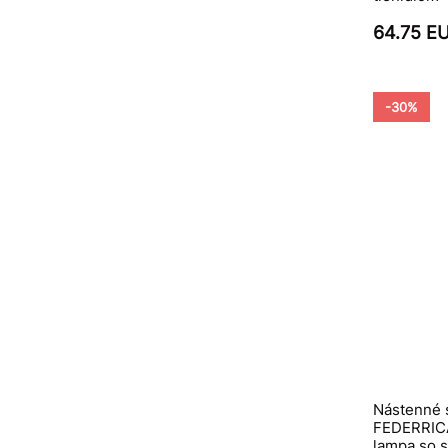
64.75 E
-30%
Nástenné s
FEDERRICA 
lampa so 