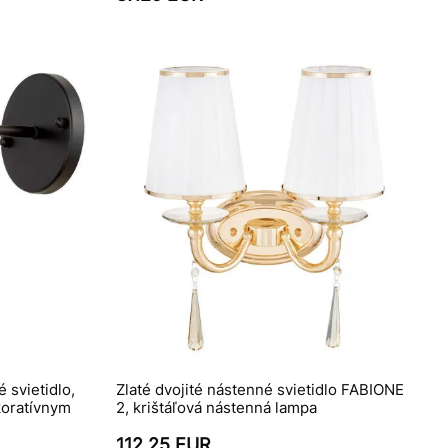
 svietidlo,
Zlaté dvojité nástenné svietidlo FABIONE
koratívnym
2, krištáľová nástenná lampa
112.25 EUR