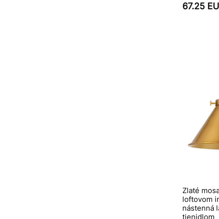
67.25 E
Zlaté mosa
loftovom i
nástenná 
tienidlom