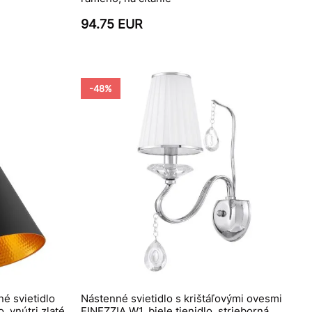
94.75 EUR
-48%
é svietidlo
Nástenné svietidlo s krištáľovými ovesmi
, vnútri zlaté
FINEZZIA W1, biele tienidlo, strieborná