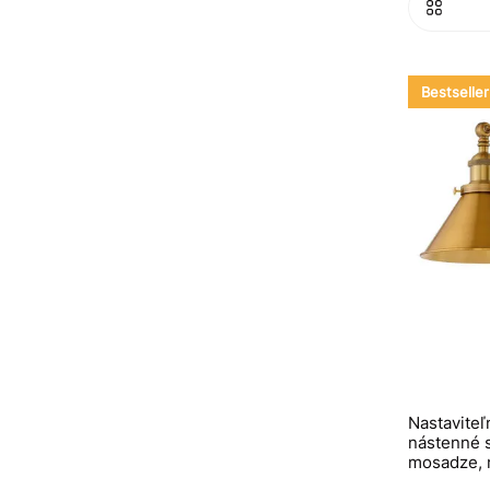
Bestseller
Nastaviteľ
nástenné s
mosadze, n