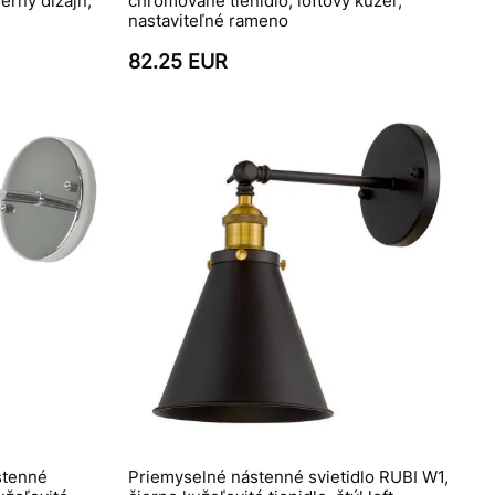
rný dizajn,
chrómované tienidlo, loftový kužeľ,
nastaviteľné rameno
82.25 EUR
stenné
Priemyselné nástenné svietidlo RUBI W1,