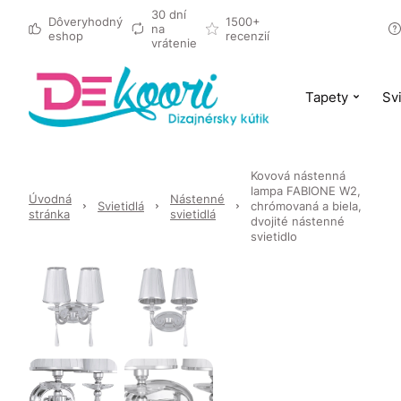
30 dní
Dôveryhodný
1500+
na
eshop
recenzií
vrátenie
Tapety
Svi
Kovová nástenná
lampa FABIONE W2,
Úvodná
Nástenné
Svietidlá
chrómovaná a biela,
stránka
svietidlá
dvojité nástenné
svietidlo