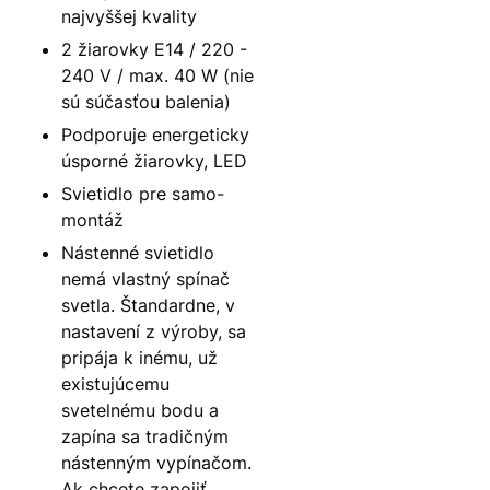
najvyššej kvality
2 žiarovky E14 / 220 -
240 V / max. 40 W (nie
sú súčasťou balenia)
Podporuje energeticky
úsporné žiarovky, LED
Svietidlo pre samo-
montáž
Nástenné svietidlo
nemá vlastný spínač
svetla. Štandardne, v
nastavení z výroby, sa
pripája k inému, už
existujúcemu
svetelnému bodu a
zapína sa tradičným
nástenným vypínačom.
Ak chcete zapojiť