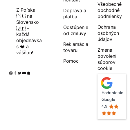
Všeobecné
Z Poľska
obchodné
Doprava a
🇵🇱 na
podmienky
platba
Slovensko
Ochrana
Odstúpenie
🇸🇰 –
osobných
od zmluvy
každá
údajov
objednávka
Reklamácia
s ❤️ a
Zmena
tovaru
vášňou!
povolení
Pomoc
súborov
cookie
Hodnotenie
Google
4.9