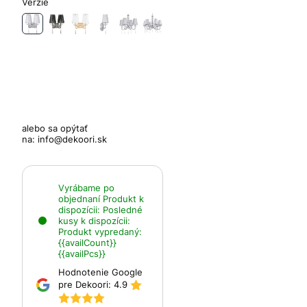
Verzie
alebo sa opýtať
na:
info@dekoori.sk
Vyrábame po
objednaní
Produkt k
dispozícii:
Posledné
kusy k dispozícii:
Produkt vypredaný:
{{availCount}}
{{availPcs}}
Hodnotenie Google
pre Dekoori:
4.9