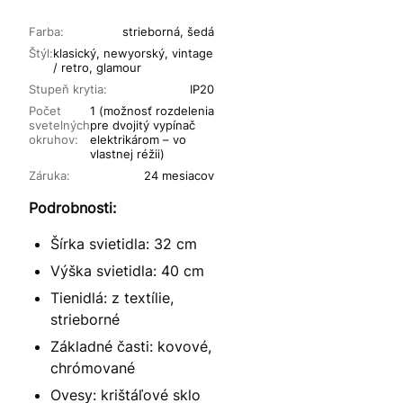
Farba:
strieborná, šedá
Štýl:
klasický, newyorský, vintage
/ retro, glamour
Stupeň krytia:
IP20
Počet
1 (možnosť rozdelenia
svetelných
pre dvojitý vypínač
okruhov:
elektrikárom – vo
vlastnej réžii)
Záruka:
24 mesiacov
Podrobnosti:
Šírka svietidla: 32 cm
Výška svietidla: 40 cm
Tienidlá: z textílie,
strieborné
Základné časti: kovové,
chrómované
Ovesy: krištáľové sklo