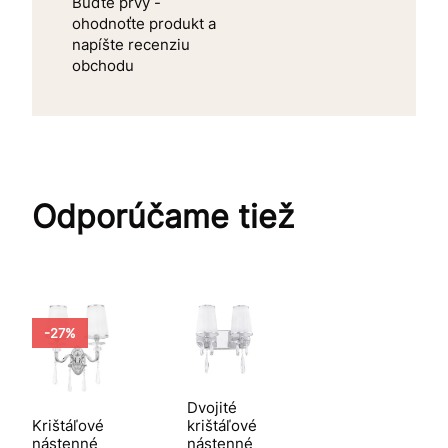
Buďte prvý -
ohodnoťte produkt a
napíšte recenziu
obchodu
Odporúčame tiež
-27%
Dvojité
Krištáľové
krištáľové
nástenné
nástenné