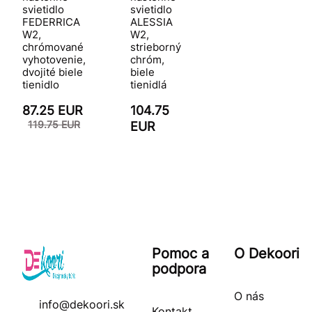
svietidlo
svietidlo
FEDERRICA
ALESSIA
W2,
W2,
chrómované
strieborný
vyhotovenie,
chróm,
dvojité biele
biele
tienidlo
tienidlá
87.25 EUR
104.75
119.75 EUR
EUR
Pomoc a
O Dekoori
podpora
O nás
info@dekoori.sk
Kontakt