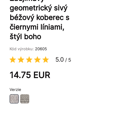
geometrický sivý
béžový koberec s
čiernymi líniami,
štýl boho
Kód výrobku:
20605
5.0
/
5
14.75
EUR
Verzie