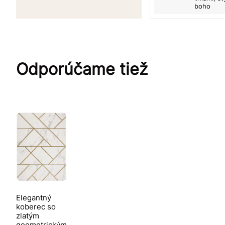
boho
Odporúčame tiež
Elegantný
koberec so
zlatým
geometrickým