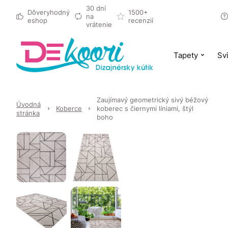
30 dní
Dôveryhodný
1500+
na
eshop
recenzií
vrátenie
Tapety
Svi
Zaujímavý geometrický sivý béžový
Úvodná
Koberce
koberec s čiernymi líniami, štýl
stránka
boho