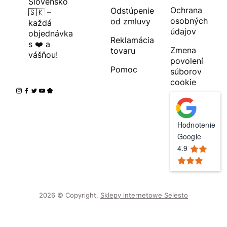
Slovensko
Ochrana
Odstúpenie
🇸🇰 –
osobných
od zmluvy
každá
údajov
objednávka
Reklamácia
s ❤️ a
Zmena
tovaru
vášňou!
povolení
Pomoc
súborov
cookie
Hodnotenie
Google
4.9
2026 © Copyright.
Sklepy internetowe Selesto