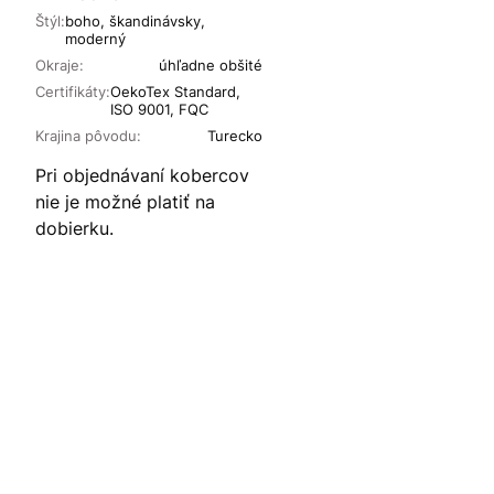
Štýl:
boho, škandinávsky,
moderný
Okraje:
úhľadne obšité
Certifikáty:
OekoTex Standard,
ISO 9001, FQC
Krajina pôvodu:
Turecko
Pri objednávaní kobercov
nie je možné platiť na
dobierku.