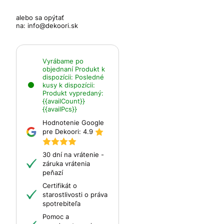
alebo sa opýtať
na:
info@dekoori.sk
Vyrábame po
objednaní
Produkt k
dispozícii:
Posledné
kusy k dispozícii:
Produkt vypredaný:
{{availCount}}
{{availPcs}}
Hodnotenie Google
pre Dekoori:
4.9
30 dní na vrátenie -
záruka vrátenia
peňazí
Certifikát o
starostlivosti o práva
spotrebiteľa
Pomoc a