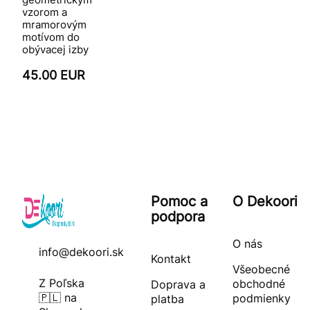
vzorom a
mramorovým
motívom do
obývacej izby
45.00 EUR
Pomoc a
O Dekoori
podpora
O nás
info@dekoori.sk
Kontakt
Všeobecné
Z Poľska
obchodné
Doprava a
🇵🇱 na
podmienky
platba