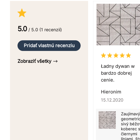
5.0
/ 5.0 (1 recenzií)
Pridať vlastnú recenziu
Zobraziť všetky
Ładny dywan w
bardzo dobrej
cenie.
Hieronim
15.12.2020
Zaujímavý
geometri
sivý béžo
koberec 
čiernymi
líniami, št