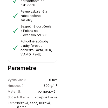
poradenstvo pri
nákupoch
Pevne zabalené a
zabezpečené
zásielky
Bezpečné doručenie
z Poľska na
Slovensko od 6 €
Pohodlné spôsoby
platby (prevod,
dobierka, karta, BLIK,
VIAMO, PayU)
Parametre
Výška vlasu:
6 mm
Hmotnosť:
1600 g/m²
Materiál:
polypropylén
Spôsob tkania:
strojové tkanie
Farba:
béžová, šedá, béžová,
čierna