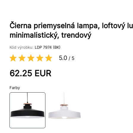
Čierna priemyselná lampa, loftový 
minimalistický, trendový
Kód výrobku:
LDP 7974 (BK)
5.0
/
5
62.25
EUR
Farby