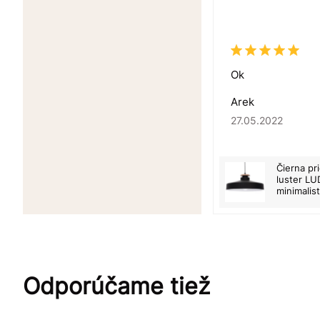
Ok
Arek
27.05.2022
Čierna pr
luster L
minimalis
Odporúčame tiež