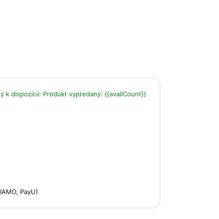
 k dispozícii:
Produkt vypredaný:
{{availCount}}
 VIAMO, PayU)