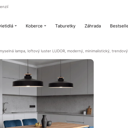
enzií
ietidlá
Koberce
Taburetky
Záhrada
Bestsell
myselná lampa, loftový luster LUDOR, moderný, minimalistický, trendový