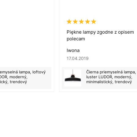
Piękne lampy zgodne z opisem
polecam
Iwona
17.04.2019
iemyselná lampa, loftový
Čierna priemyselná lampa, 
UDOR, moderný,
luster LUDOR, moderný,
tický, trendový
minimalistický, trendový