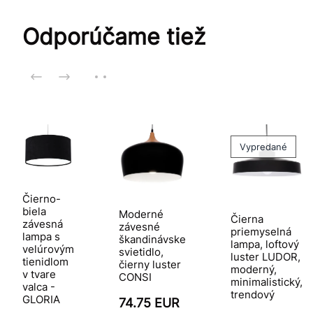
Odporúčame tiež
Vypredané
Čierno-
biela
Moderné
Čierna
závesná
závesné
priemyselná
lampa s
škandinávske
lampa, loftový
velúrovým
svietidlo,
luster LUDOR,
tienidlom
čierny luster
moderný,
v tvare
CONSI
minimalistický,
valca -
trendový
GLORIA
74.75 EUR