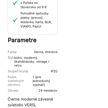
z Poľska na
Slovensko od 6 €
Pohodlné spôsoby
platby (prevod,
dobierka, karta, BLIK,
VIAMO, PayU)
Parametre
Farba:
čierna, drevená
Štýl:
boho, moderný,
škandinávsky, vintage /
retro
Stupeň krytia:
IP20
Počet
1 (pre
svetelných
jednoduchý
okruhov:
vypínač)
Záruka:
24 mesiacov
Čierne moderné závesné
svietidlo VERSI,