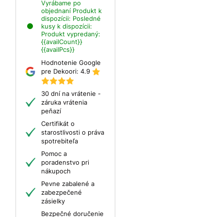
Vyrábame po
objednaní
Produkt k
dispozícii:
Posledné
kusy k dispozícii:
Produkt vypredaný:
{{availCount}}
{{availPcs}}
Hodnotenie Google
pre Dekoori:
4.9
30 dní na vrátenie -
záruka vrátenia
peňazí
Certifikát o
starostlivosti o práva
spotrebiteľa
Pomoc a
poradenstvo pri
nákupoch
Pevne zabalené a
zabezpečené
zásielky
Bezpečné doručenie