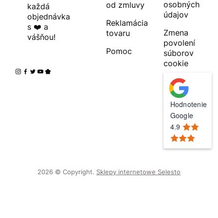
osobných
od zmluvy
každá
údajov
objednávka
Reklamácia
s ❤️ a
Zmena
tovaru
vášňou!
povolení
Pomoc
súborov
cookie
Hodnotenie
Google
4.9
2026 © Copyright.
Sklepy internetowe Selesto