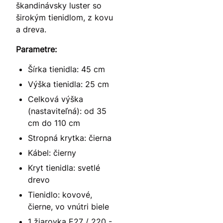
škandinávsky luster so
širokým tienidlom, z kovu
a dreva.
Parametre:
Šírka tienidla: 45 cm
Výška tienidla: 25 cm
Celková výška
(nastaviteľná): od 35
cm do 110 cm
Stropná krytka: čierna
Kábel: čierny
Kryt tienidla: svetlé
drevo
Tienidlo: kovové,
čierne, vo vnútri biele
1 žiarovka E27 / 220 -