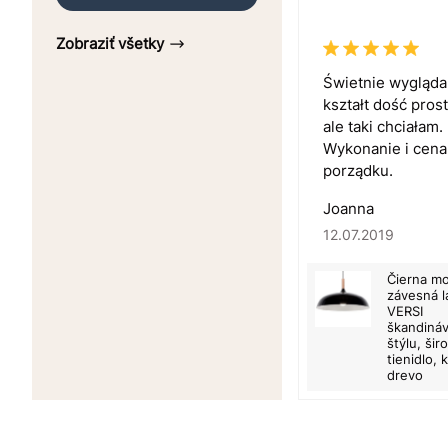
Zobraziť všetky
Świetnie wygląda
kształt dość pros
ale taki chciałam.
Wykonanie i cena
porządku.
Joanna
12.07.2019
Čierna m
závesná 
VERSI
škandiná
štýlu, šir
tienidlo, 
drevo