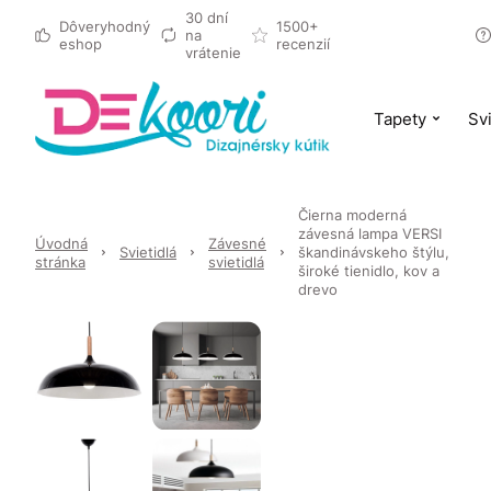
30 dní
Dôveryhodný
1500+
na
eshop
recenzií
vrátenie
Tapety
Svi
Čierna moderná
závesná lampa VERSI
Úvodná
Závesné
Svietidlá
škandinávskeho štýlu,
stránka
svietidlá
široké tienidlo, kov a
drevo