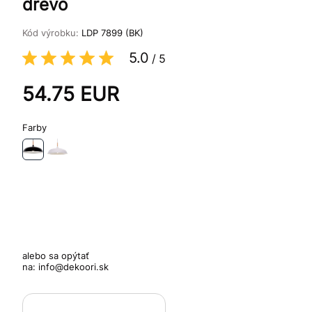
drevo
Kód výrobku:
LDP 7899 (BK)
5.0
/
5
54.75
EUR
Farby
alebo sa opýtať
na:
info@dekoori.sk