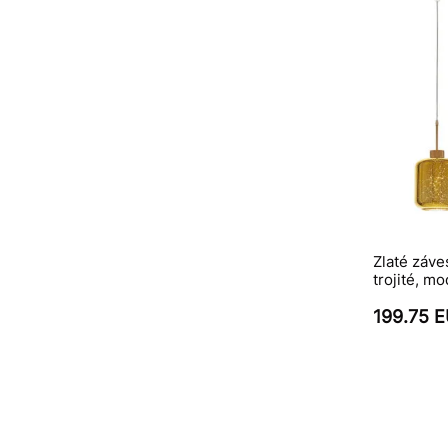
Zlaté záv
trojité, m
199.75 