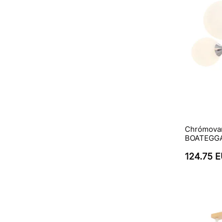
Chrómovan
BOATEGGA 
124.75 