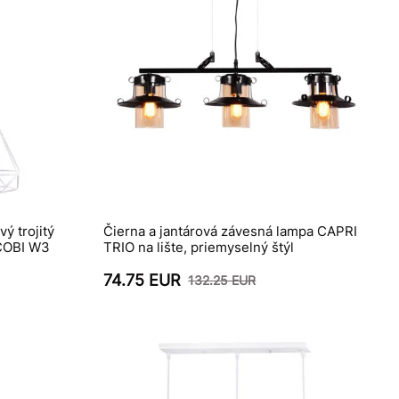
vý trojitý
Čierna a jantárová závesná lampa CAPRI
 COBI W3
TRIO na lište, priemyselný štýl
74.75 EUR
132.25 EUR