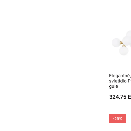
Elegantné
svietidlo 
gule
324.75 
-29%