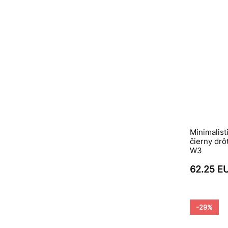
Minimalist
čierny drô
W3
62.25 E
-29%