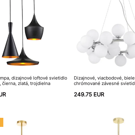
mpa, dizajnové loftové svietidlo
Dizajnové, viacbodové, biele
čierna, zlatá, trojdielna
chrómované závesné svieti
EUR
249.75 EUR