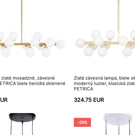
, zlaté mosadzné, závesné
Zlatá závesná lampa, biele s
PETRICA biele tienidlá sklenené
moderný luster, klasická zlat
PETRICA
EUR
324.75 EUR
-29%