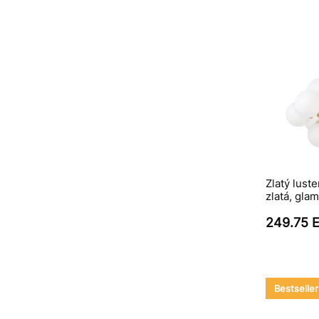
Zlatý luste
zlatá, gl
249.75 
Bestseller