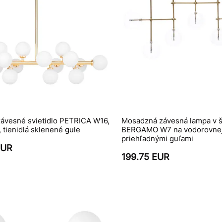
ávesné svietidlo PETRICA W16,
Mosadzná závesná lampa v š
, tienidlá sklenené gule
BERGAMO W7 na vodorovnej 
priehľadnými guľami
EUR
199.75 EUR