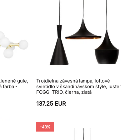
klenené gule,
Trojdielna závesná lampa, loftové
á farba -
svietidlo v škandinávskom štýle, luster
FOGGI TRIO, čierna, zlatá
137.25 EUR
-43%