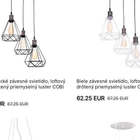
ické závesné svietidlo, loftový
Biele závesné svietidlo, lofto
tený priemyselný luster COBI
drôtený priemyselný luster
62.25 EUR
87.25 EUR
UR
87.25 EUR