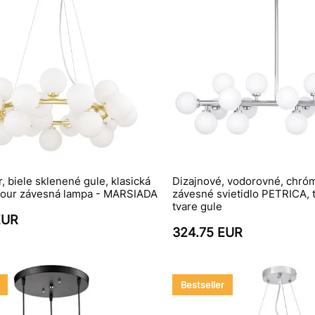
r, biele sklenené gule, klasická
Dizajnové, vodorovné, chró
amour závesná lampa - MARSIADA
závesné svietidlo PETRICA, t
tvare gule
EUR
324.75 EUR
Bestseller