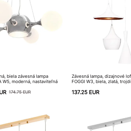
á, biela závesná lampa
Závesná lampa, dizajnové lof
W5, moderná, nastaviteľná
FOGGI W3, biela, zlatá, trojd
EUR
137.25 EUR
174.75 EUR