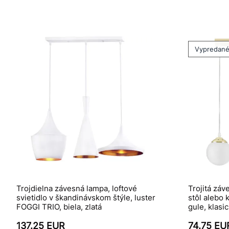
Vypredan
Trojdielna závesná lampa, loftové
Trojitá zá
svietidlo v škandinávskom štýle, luster
stôl alebo 
FOGGI TRIO, biela, zlatá
gule, klasi
137.25 EUR
74.75 EU