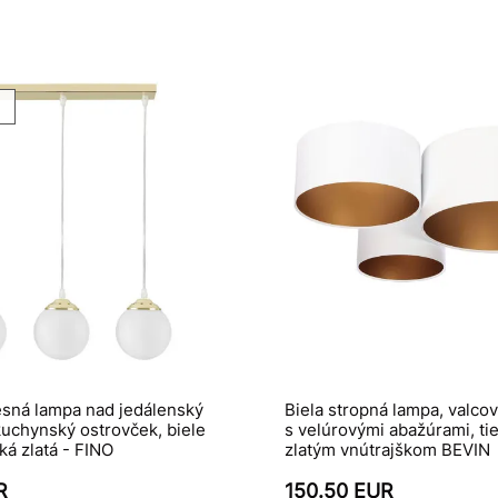
é
vesná lampa nad jedálenský
Biela stropná lampa, valcov
kuchynský ostrovček, biele
s velúrovými abažúrami, ti
cká zlatá - FINO
zlatým vnútrajškom BEVIN
R
150.50 EUR