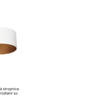
á stropnica
enidlami so