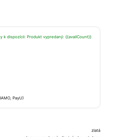
 k dispozícii:
Produkt vypredaný:
{{availCount}}
 VIAMO, PayU)
zlatá