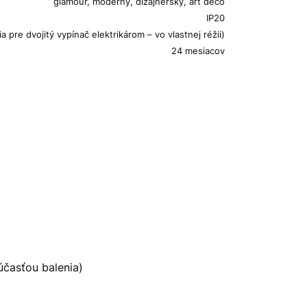
glamour, moderný, dizajnérsky, art deco
IP20
 pre dvojitý vypínač elektrikárom – vo vlastnej réžii)
24 mesiacov
účasťou balenia)