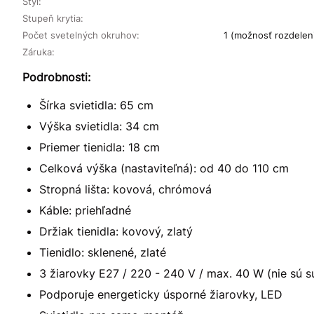
Štýl:
Stupeň krytia:
Počet svetelných okruhov:
1 (možnosť rozdelenia
Záruka:
Podrobnosti:
Šírka svietidla: 65 cm
Výška svietidla: 34 cm
Priemer tienidla: 18 cm
Celková výška (nastaviteľná): od 40 do 110 cm
Stropná lišta: kovová, chrómová
Káble: priehľadné
Držiak tienidla: kovový, zlatý
Tienidlo: sklenené, zlaté
3 žiarovky E27 / 220 - 240 V / max. 40 W (nie sú s
Podporuje energeticky úsporné žiarovky, LED