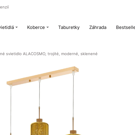
enzií
ietidlá
Koberce
Taburetky
Záhrada
Bestsell
sné svietidlo ALACOSMO, trojité, moderné, sklenené