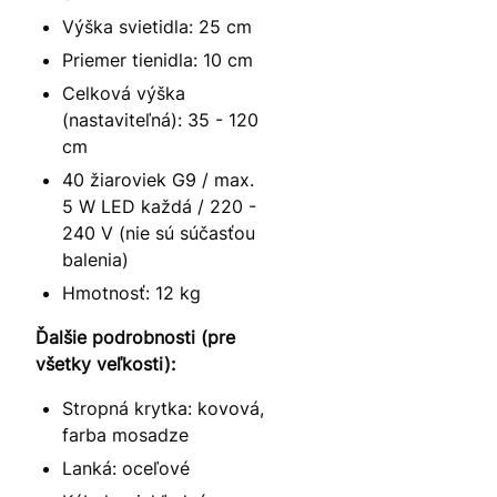
Výška svietidla: 25 cm
Priemer tienidla: 10 cm
Celková výška
(nastaviteľná): 35 - 120
cm
40 žiaroviek G9 / max.
5 W LED každá / 220 -
240 V (nie sú súčasťou
balenia)
Hmotnosť: 12 kg
Ďalšie podrobnosti (pre
všetky veľkosti):
Stropná krytka: kovová,
farba mosadze
Lanká: oceľové