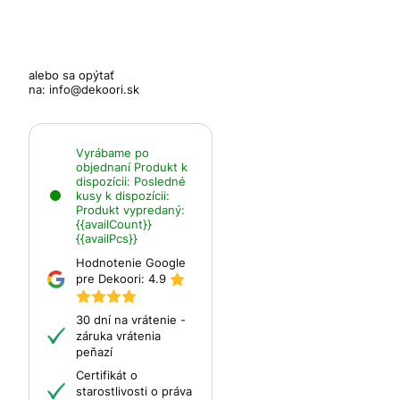
alebo sa opýtať
na:
info@dekoori.sk
Vyrábame po
objednaní
Produkt k
dispozícii:
Posledné
kusy k dispozícii:
Produkt vypredaný:
{{availCount}}
{{availPcs}}
Hodnotenie Google
pre Dekoori:
4.9
30 dní na vrátenie -
záruka vrátenia
peňazí
Certifikát o
starostlivosti o práva