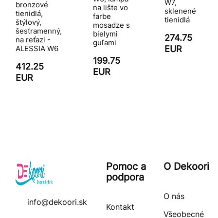
W7,
bronzové
na lište vo
sklenené
tienidlá,
farbe
tienidlá
štýlový,
mosadze s
šesťramenný,
bielymi
274.75
na reťazi -
guľami
ALESSIA W6
EUR
199.75
412.25
EUR
EUR
Pomoc a
O Dekoori
podpora
O nás
info@dekoori.sk
Kontakt
Všeobecné