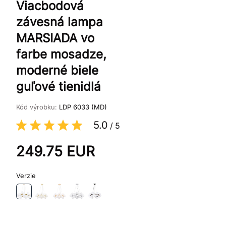
Viacbodová
závesná lampa
MARSIADA vo
farbe mosadze,
moderné biele
guľové tienidlá
Kód výrobku:
LDP 6033 (MD)
5.0
/
5
249.75
EUR
Verzie