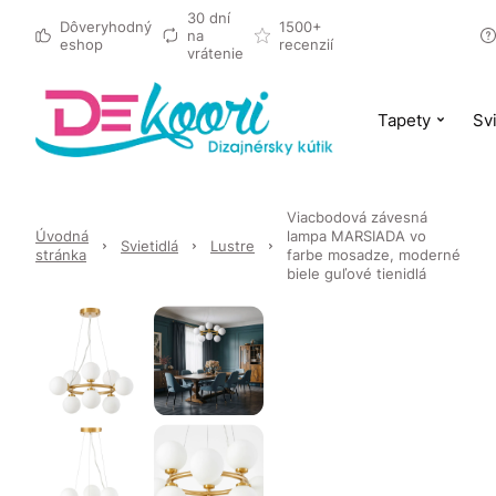
30 dní
Dôveryhodný
1500+
na
eshop
recenzií
vrátenie
Tapety
Svi
Viacbodová závesná
Úvodná
lampa MARSIADA vo
Svietidlá
Lustre
stránka
farbe mosadze, moderné
biele guľové tienidlá