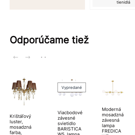
tienidlá
Odporúčame tiež
Vypredané
Moderná
Viacbodové
mosadzná
Krištáľový
závesné
závesná
luster,
svietidlo
lampa
mosadzná
BARISTICA
FREDICA
farba,
W5, lampa