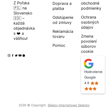
Z Poľska
obchodné
Doprava a
🇵🇱 na
podmienky
platba
Slovensko
Ochrana
Odstúpenie
🇸🇰 –
osobných
od zmluvy
každá
údajov
objednávka
Reklamácia
s ❤️ a
Zmena
tovaru
vášňou!
povolení
Pomoc
súborov
cookie
Hodnotenie
Google
4.9
2026 © Copyright.
Sklepy internetowe Selesto