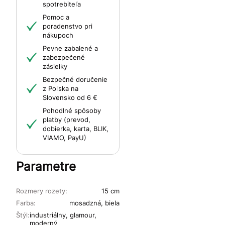
spotrebiteľa
Pomoc a
poradenstvo pri
nákupoch
Pevne zabalené a
zabezpečené
zásielky
Bezpečné doručenie
z Poľska na
Slovensko od 6 €
Pohodlné spôsoby
platby (prevod,
dobierka, karta, BLIK,
VIAMO, PayU)
Parametre
Rozmery rozety:
15 cm
Farba:
mosadzná, biela
Štýl:
industriálny, glamour,
moderný