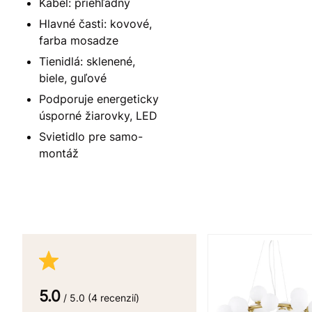
Kábel: priehľadný
Hlavné časti: kovové,
farba mosadze
Tienidlá: sklenené,
biele, guľové
Podporuje energeticky
úsporné žiarovky, LED
Svietidlo pre samo-
montáž
5.0
/ 5.0 (4 recenzií)