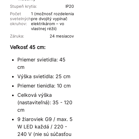
Stupeň krytia:
IP20
Počet
1 (možnosť rozdelenia
svetelných
pre dvojitý vypínač
okruhov:
elektrikárom – vo
vlastnej réžii)
Záruka:
24 mesiacov
Veľkosť 45 cm:
Priemer svietidla: 45
cm
Výška svietidla: 25 cm
Priemer tienidla: 10 cm
Celková výška
(nastaviteľná): 35 - 120
cm
9 žiaroviek G9 / max. 5
W LED každá / 220 -
240 V (nie sú súčasťou