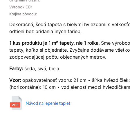
Výrobok EÚ:
Krajina pôvodu:
Dekoračná, šedá tapeta s bielymi hviezdami s veľkosť
odtieni bez pridania iných farieb.
1 kus produktu je 1 m² tapety, nie 1 rolka.
Sme výrobcom
tapety, koľko si objednáte. Zvyčajne dodávame všetko v
zodpovedajúcej počtu objednaných metrov.
Farby:
šeda, sivá, biela
Vzor:
opakovateľnosť vzoru: 21 cm • šírka hviezdičiek
(horizontálne): 10 cm • vzdialenosť medzi hviezdičkami