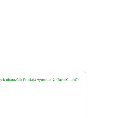
 k dispozícii:
Produkt vypredaný:
{{availCount}}