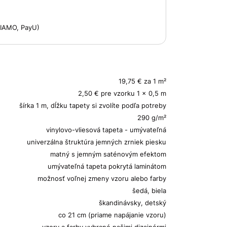
 VIAMO, PayU)
19,75 € za 1 m²
2,50 € pre vzorku 1 x 0,5 m
šírka 1 m, dĺžku tapety si zvolíte podľa potreby
290 g/m²
vinylovo-vliesová tapeta - umývateľná
univerzálna štruktúra jemných zrniek piesku
matný s jemným saténovým efektom
umývateľná tapeta pokrytá laminátom
možnosť voľnej zmeny vzoru alebo farby
šedá, biela
škandinávsky, detský
co 21 cm (priame napájanie vzoru)
vzory a farby vybrané našimi dizajnérmi