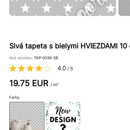
Sivá tapeta s bielymi HVIEZDAMI 10
Kód výrobku:
TAP-0036-SB
4.0
/
5
19.75
EUR
/ m²
Farby