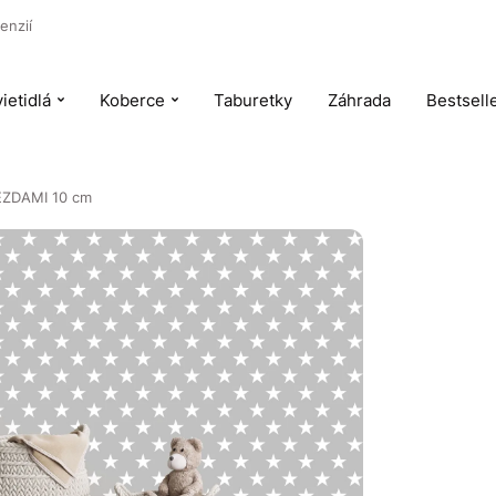
enzií
ietidlá
Koberce
Taburetky
Záhrada
Bestsell
IEZDAMI 10 cm