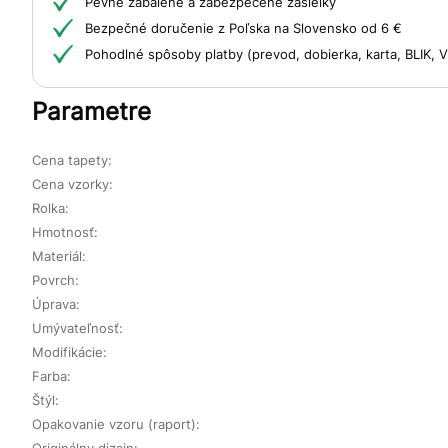
Pevne zabalené a zabezpečené zásielky
Bezpečné doručenie z Poľska na Slovensko od 6 €
Pohodlné spôsoby platby (prevod, dobierka, karta, BLIK,
Parametre
Cena tapety:
Cena vzorky:
Rolka:
Hmotnosť:
Materiál:
Povrch:
Úprava:
Umývateľnosť:
Modifikácie:
Farba:
Štýl:
Opakovanie vzoru (raport):
Originálny dizajn: