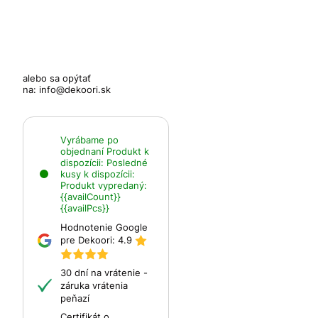
alebo sa opýtať
na:
info@dekoori.sk
Vyrábame po
objednaní
Produkt k
dispozícii:
Posledné
kusy k dispozícii:
Produkt vypredaný:
{{availCount}}
{{availPcs}}
Hodnotenie Google
pre Dekoori:
4.9
30 dní na vrátenie -
záruka vrátenia
peňazí
Certifikát o