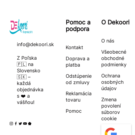
Pomoc a
O Dekoori
podpora
O nás
info@dekoori.sk
Kontakt
Všeobecné
Z Poľska
obchodné
Doprava a
🇵🇱 na
podmienky
platba
Slovensko
Ochrana
Odstúpenie
🇸🇰 –
osobných
od zmluvy
každá
údajov
objednávka
Reklamácia
s ❤️ a
Zmena
tovaru
vášňou!
povolení
Pomoc
súborov
cookie