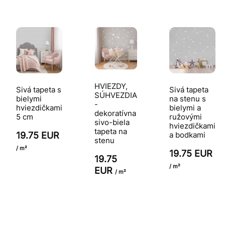
HVIEZDY,
Sivá tapeta s
Sivá tapeta
SÚHVEZDIA
bielymi
na stenu s
-
hviezdičkami
bielymi a
dekoratívna
5 cm
ružovými
sivo-biela
hviezdičkami
tapeta na
19.75 EUR
a bodkami
stenu
/ m²
19.75 EUR
19.75
/ m²
EUR
/ m²