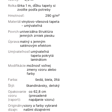
Rolka:
šírka 1 m, dĺžku tapety si
zvolíte podľa potreby
Hmotnosť:
290 g/m²
Materiál:
vinylovo-vliesová tapeta
- umývateľná
Povrch:
univerzálna štruktúra
jemných zrniek piesku
Úprava:
matný s jemným
saténovým efektom
Umývateľnosť:
umývateľná
tapeta pokrytá
laminátom
Modifikácie:
možnosť voľnej
zmeny vzoru alebo
farby
Farba:
šedá, biela, žltá
Štýl:
škandinávsky, detský
Opakovanie
co 62,8 cm
vzoru
(presadené
(raport):
napájanie vzoru)
Originálny
vzory a farby vybrané
dizajn:
našimi dizajnérmi