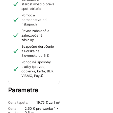
starostlivosti o práva
spotrebiteľa
Pomoc a
poradenstvo pri
nákupoch
Pevne zabalené a
zabezpečené
zásielky
Bezpečné doručenie
z Poľska na
Slovensko od 6 €
Pohodlné spôsoby
platby (prevod,
dobierka, karta, BLIK,
VIAMO, PayU)
Parametre
Cena tapety:
19,75 € za 1 m²
Cena
2,50 € pre vzorku 1 x
vzorky:
0,5 m