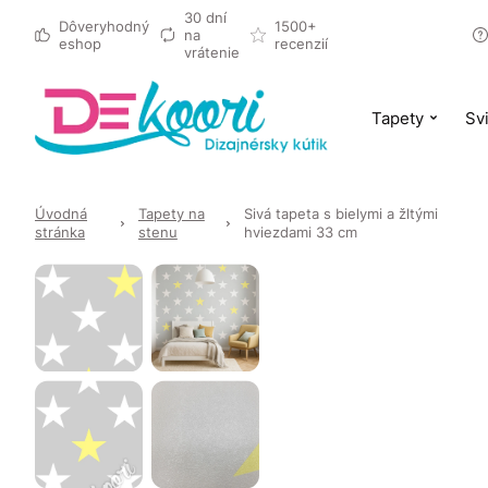
30 dní
Dôveryhodný
1500+
na
eshop
recenzií
vrátenie
Tapety
Svi
Úvodná
Tapety na
Sivá tapeta s bielymi a žltými
stránka
stenu
hviezdami 33 cm