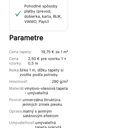
Pohodlné spôsoby
platby (prevod,
dobierka, karta, BLIK,
VIAMO, PayU)
Parametre
Cena tapety:
19,75 € za 1 m²
Cena
2,50 € pre vzorku 1 x
vzorky:
0,5 m
Rolka:
šírka 1 m, dĺžku tapety si
zvolíte podľa potreby
Hmotnosť:
290 g/m²
Materiál:
vinylovo-vliesová tapeta
- umývateľná
Povrch:
univerzálna štruktúra
jemných zrniek piesku
Úprava:
matný s jemným
saténovým efektom
Umývateľnosť:
umývateľná
tapeta pokrytá