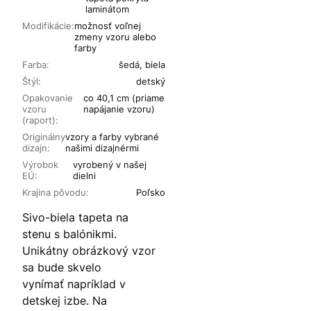
laminátom
Modifikácie:
možnosť voľnej
zmeny vzoru alebo
farby
Farba:
šedá, biela
Štýl:
detský
Opakovanie
co 40,1 cm (priame
vzoru
napájanie vzoru)
(raport):
Originálny
vzory a farby vybrané
dizajn:
našimi dizajnérmi
Výrobok
vyrobený v našej
EÚ:
dielni
Krajina pôvodu:
Poľsko
Sivo-biela tapeta na
stenu s balónikmi.
Unikátny obrázkový vzor
sa bude skvelo
vynímať napríklad v
detskej izbe. Na