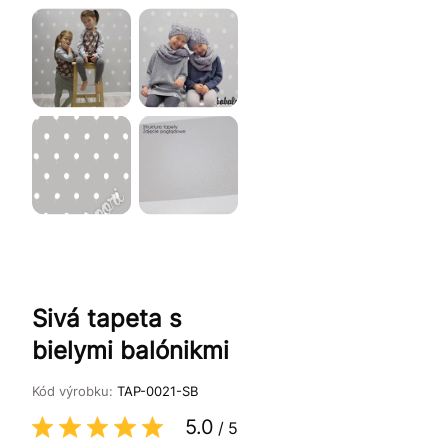
Sivá tapeta s
bielymi balónikmi
Kód výrobku:
TAP-0021-SB
5.0
/
5