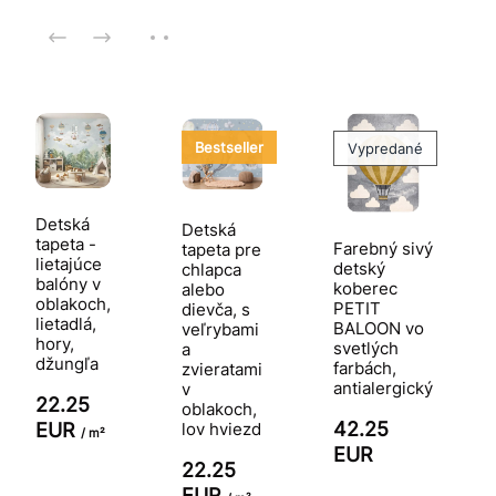
Bestseller
Vypredané
Detská
Detská
tapeta -
Farebný sivý
tapeta pre
lietajúce
detský
chlapca
balóny v
koberec
alebo
oblakoch,
PETIT
dievča, s
lietadlá,
BALOON vo
veľrybami
hory,
svetlých
a
džungľa
farbách,
zvieratami
antialergický
v
22.25
oblakoch,
42.25
EUR
lov hviezd
/ m²
EUR
22.25
EUR