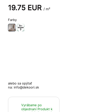
19.75
EUR
/ m²
Farby
alebo sa opýtať
na:
info@dekoori.sk
Vyrábame po
objednaní
Produkt k