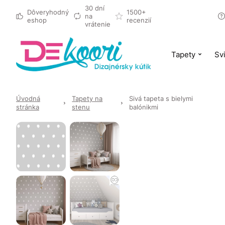
30 dní
Dôveryhodný
1500+
na
eshop
recenzií
vrátenie
Tapety
Svi
Úvodná
Tapety na
Sivá tapeta s bielymi
stránka
stenu
balónikmi