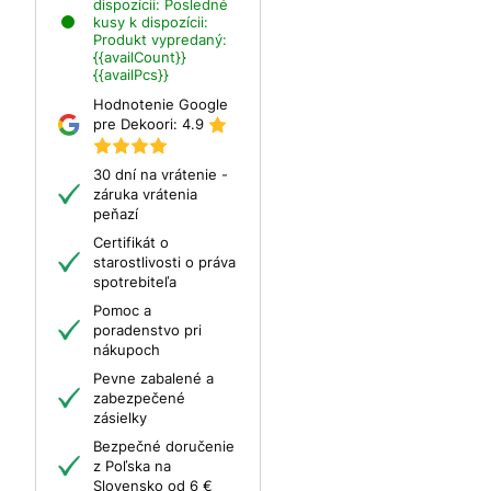
dispozícii:
Posledné
kusy k dispozícii:
Produkt vypredaný:
{{availCount}}
{{availPcs}}
Hodnotenie Google
pre Dekoori:
4.9
30 dní na vrátenie -
záruka vrátenia
peňazí
Certifikát o
starostlivosti o práva
spotrebiteľa
Pomoc a
poradenstvo pri
nákupoch
Pevne zabalené a
zabezpečené
zásielky
Bezpečné doručenie
z Poľska na
Slovensko od 6 €