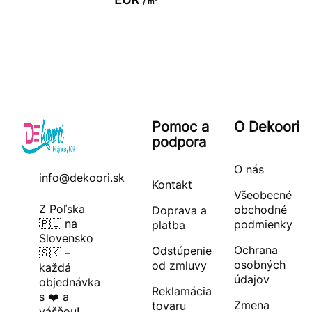
/ m²
Pomoc a
O Dekoori
podpora
O nás
info@dekoori.sk
Kontakt
Všeobecné
Z Poľska
obchodné
Doprava a
🇵🇱 na
podmienky
platba
Slovensko
Ochrana
Odstúpenie
🇸🇰 –
osobných
od zmluvy
každá
údajov
objednávka
Reklamácia
s ❤️ a
Zmena
tovaru
vášňou!