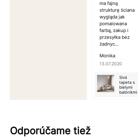
ma fajną
strukturę ściana
wygląda jak
pomalowana
farbą, zakup i
przesyłka bez
żadnyc...
Monika
13.07.2020
Sivá
tapeta s
bielymi
balónikmi
Odporúčame tiež