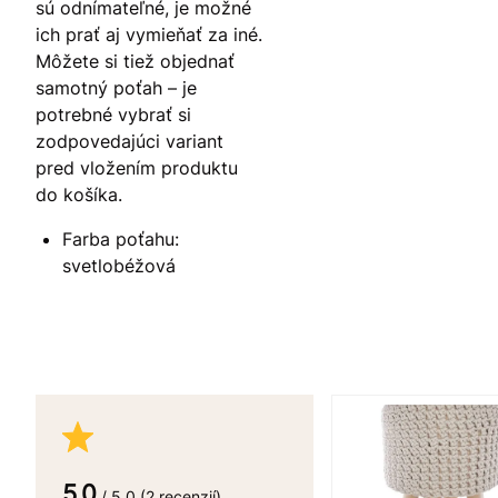
sú odnímateľné, je možné
ich prať aj vymieňať za iné.
Môžete si tiež objednať
samotný poťah – je
potrebné vybrať si
zodpovedajúci variant
pred vložením produktu
do košíka.
Farba poťahu:
svetlobéžová
5.0
/ 5.0 (2 recenzií)