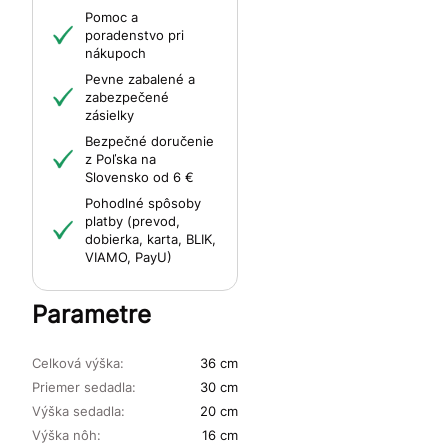
Pomoc a
poradenstvo pri
nákupoch
Pevne zabalené a
zabezpečené
zásielky
Bezpečné doručenie
z Poľska na
Slovensko od 6 €
Pohodlné spôsoby
platby (prevod,
dobierka, karta, BLIK,
VIAMO, PayU)
Parametre
Celková výška:
36 cm
Priemer sedadla:
30 cm
Výška sedadla:
20 cm
Výška nôh:
16 cm