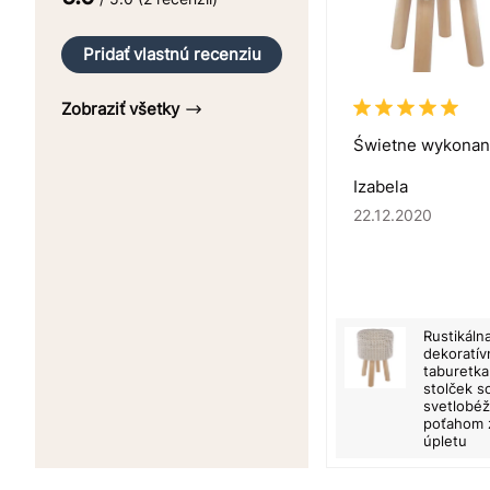
Pridať vlastnú recenziu
Zobraziť všetky
Świetne wykonan
Izabela
22.12.2020
Rustikáln
dekoratív
taburetka
stolček s
svetlobé
poťahom 
úpletu