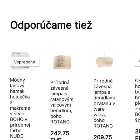
Odporúčame tiež
Vypredané
Módny
Ok
Prírodná
Prírodná
lanový
ho
závesná
závesná
hamak,
bo
lampa s
lampa s
hojdačka
hn
tienidlami
ratanovým
z
pl
z ratanu v
valcovým
makramé
zo
tvare
tienidlom,
v štýle
B
valca,
boho
BOHO v
št
boho
ROTANG
prírodnej
ROTANG
farbe
3
242.75
NUDE
209.75
E