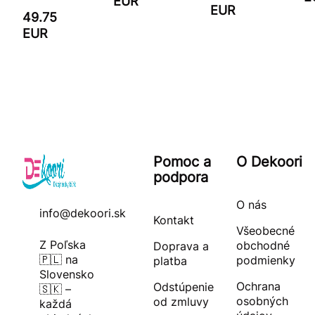
EUR
EUR
49.75
EUR
Pomoc a
O Dekoori
podpora
O nás
info@dekoori.sk
Kontakt
Všeobecné
Z Poľska
obchodné
Doprava a
🇵🇱 na
podmienky
platba
Slovensko
Ochrana
Odstúpenie
🇸🇰 –
osobných
od zmluvy
každá