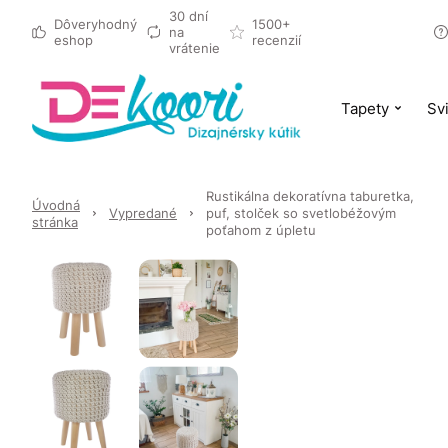
30 dní
Dôveryhodný
1500+
na
eshop
recenzií
vrátenie
Tapety
Svi
Rustikálna dekoratívna taburetka,
Úvodná
Vypredané
puf, stolček so svetlobéžovým
stránka
poťahom z úpletu