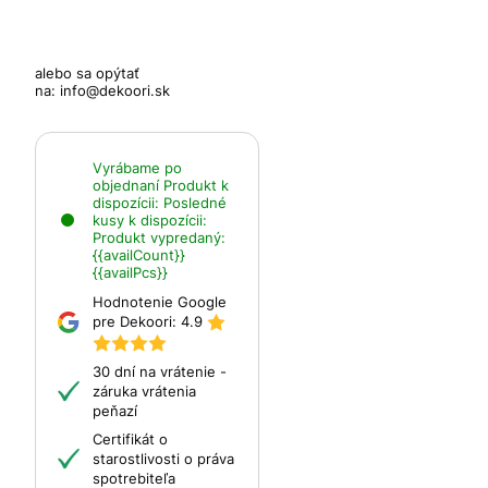
alebo sa opýtať
na:
info@dekoori.sk
Vyrábame po
objednaní
Produkt k
dispozícii:
Posledné
kusy k dispozícii:
Produkt vypredaný:
{{availCount}}
{{availPcs}}
Hodnotenie Google
pre Dekoori:
4.9
30 dní na vrátenie -
záruka vrátenia
peňazí
Certifikát o
starostlivosti o práva
spotrebiteľa