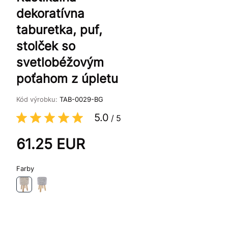
dekoratívna
taburetka, puf,
stolček so
svetlobéžovým
poťahom z úpletu
Kód výrobku:
TAB-0029-BG
5.0
/
5
61.25
EUR
Farby