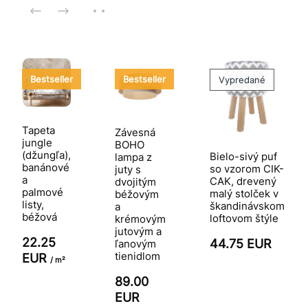
Bestseller
Bestseller
Vypredané
Tapeta
Závesná
jungle
BOHO
(džungľa),
Bielo-sivý puf
lampa z
banánové
so vzorom CIK-
juty s
a
CAK, drevený
dvojitým
palmové
malý stolček v
béžovým
listy,
škandinávskom
a
béžová
loftovom štýle
krémovým
jutovým a
22.25
44.75 EUR
ľanovým
tienidlom
EUR
/ m²
89.00
EUR