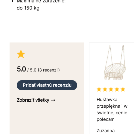
Maximálne zaťaženie:
do 150 kg
5.0
/ 5.0 (3 recenzií)
Pridať vlastnú recenziu
Huśtawka
Zobraziť všetky
przepiękna i w
świetnej cenie
polecam
Zuzanna