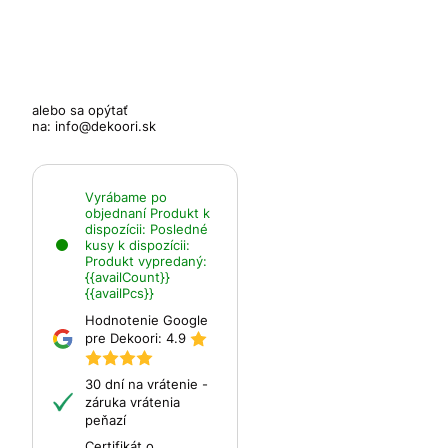
alebo sa opýtať
na:
info@dekoori.sk
Vyrábame po
objednaní
Produkt k
dispozícii:
Posledné
kusy k dispozícii:
Produkt vypredaný:
{{availCount}}
{{availPcs}}
Hodnotenie Google
pre Dekoori:
4.9
30 dní na vrátenie -
záruka vrátenia
peňazí
Certifikát o