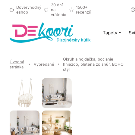
30 dní
Dôveryhodný
1500+
na
eshop
recenzií
vrátenie
Tapety
Svi
Okrúhla hojdačka, bocianie
Úvodná
Vypredané
hniezdo, pletená zo šnúr, BOHO
stránka
štýl