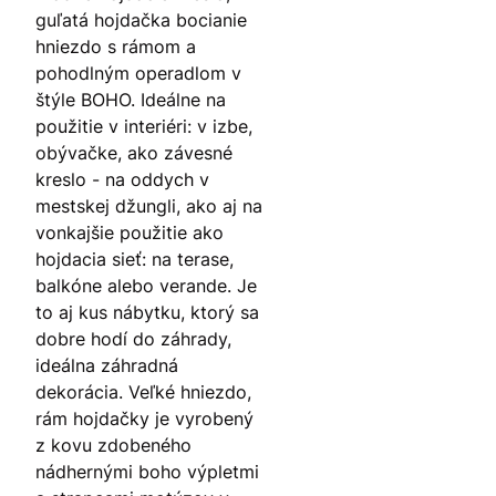
guľatá hojdačka bocianie
hniezdo s rámom a
pohodlným operadlom v
štýle BOHO. Ideálne na
použitie v interiéri: v izbe,
obývačke, ako závesné
kreslo - na oddych v
mestskej džungli, ako aj na
vonkajšie použitie ako
hojdacia sieť: na terase,
balkóne alebo verande. Je
to aj kus nábytku, ktorý sa
dobre hodí do záhrady,
ideálna záhradná
dekorácia. Veľké hniezdo,
rám hojdačky je vyrobený
z kovu zdobeného
nádhernými boho výpletmi