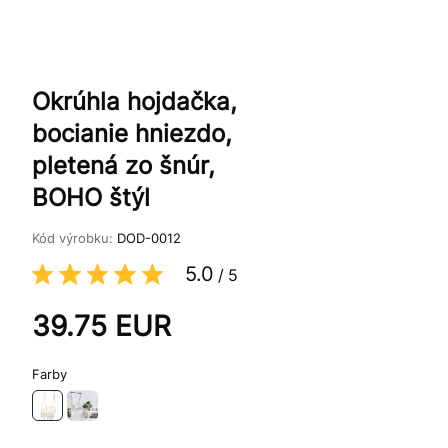
Okrúhla hojdačka,
bocianie hniezdo,
pletená zo šnúr,
BOHO štýl
Kód výrobku:
DOD-0012
5.0
/
5
39.75
EUR
Farby