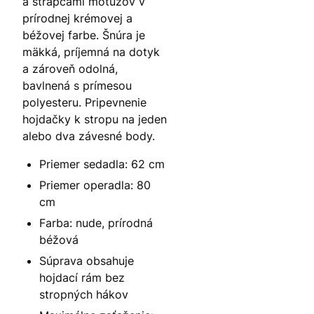
a strapcami motúzov v
prírodnej krémovej a
béžovej farbe. Šnúra je
mäkká, príjemná na dotyk
a zároveň odolná,
bavlnená s prímesou
polyesteru. Pripevnenie
hojdačky k stropu na jeden
alebo dva závesné body.
Priemer sedadla: 62 cm
Priemer operadla: 80
cm
Farba: nude, prírodná
béžová
Súprava obsahuje
hojdací rám bez
stropných hákov