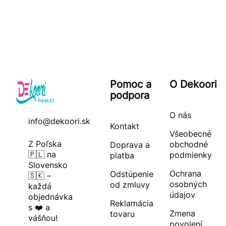
Pomoc a
O Dekoori
podpora
O nás
info@dekoori.sk
Kontakt
Všeobecné
Z Poľska
obchodné
Doprava a
🇵🇱 na
podmienky
platba
Slovensko
Ochrana
Odstúpenie
🇸🇰 –
osobných
od zmluvy
každá
údajov
objednávka
Reklamácia
s ❤️ a
Zmena
tovaru
vášňou!
povolení