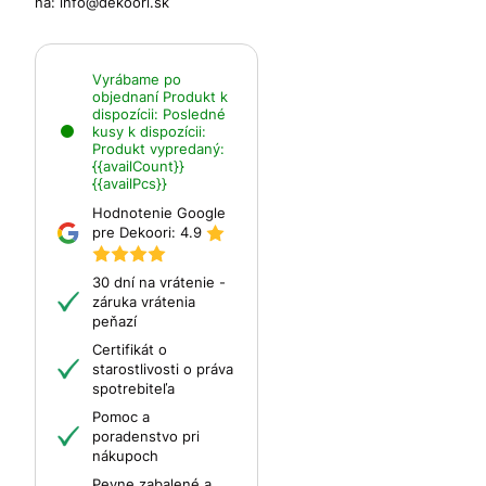
na:
info@dekoori.sk
Vyrábame po
objednaní
Produkt k
dispozícii:
Posledné
kusy k dispozícii:
Produkt vypredaný:
{{availCount}}
{{availPcs}}
Hodnotenie Google
pre Dekoori:
4.9
30 dní na vrátenie -
záruka vrátenia
peňazí
Certifikát o
starostlivosti o práva
spotrebiteľa
Pomoc a
poradenstvo pri
nákupoch
Pevne zabalené a