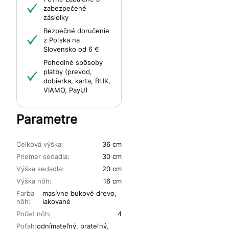
zabezpečené
zásielky
Bezpečné doručenie
z Poľska na
Slovensko od 6 €
Pohodlné spôsoby
platby (prevod,
dobierka, karta, BLIK,
VIAMO, PayU)
Parametre
Celková výška:
36 cm
Priemer sedadla:
30 cm
Výška sedadla:
20 cm
Výška nôh:
16 cm
Farba
masívne bukové drevo,
nôh:
lakované
Počet nôh:
4
Poťah:
odnímateľný, prateľný,