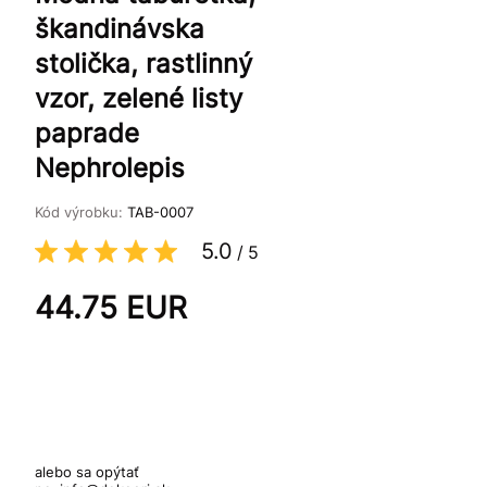
škandinávska
stolička, rastlinný
vzor, zelené listy
paprade
Nephrolepis
Kód výrobku:
TAB-0007
5.0
/
5
44.75
EUR
alebo sa opýtať