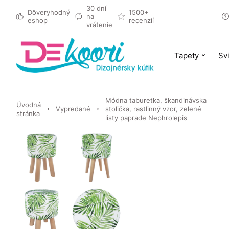
30 dní
Dôveryhodný
1500+
na
eshop
recenzií
vrátenie
Tapety
Svi
Módna taburetka, škandinávska
Úvodná
Vypredané
stolička, rastlinný vzor, zelené
stránka
listy paprade Nephrolepis