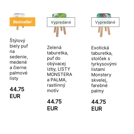
Bestseller
Vypredané
Vypredané
Štýlový
biely puf
Zelená
Exotická
na
taburetka,
taburetka,
sedenie,
puf do
stolček s
medené
obývacej
tyrkysovými
a čierne
izby, LISTY
listami
palmové
MONSTERA
Monstery
listy
a PALMA,
skvelej,
rastlinný
farebné
44.75
motív
palmy
EUR
44.75
44.75
EUR
EUR