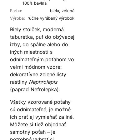
100% bavlna
Farba:
biela, zelená
Výroba:
ručne vyrábaný výrobok
Biely stolček, moderná
taburetka, puf do obývacej
izby, do spálne alebo do
iných miestností s
odnímateľným poťahom vo
veľmi módnom vzore:
dekoratívne zelené listy
rastliny
Nephrolepis
(papraď Nefrolepka).
Všetky vzorované poťahy
sú odnímateľné, je možné
ich prať aj vymieňať za iné.
Môžete si tiež objednať
samotný poťah – je
potrebné vybrať si