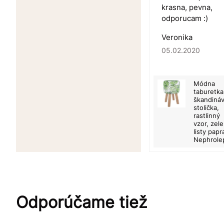
krasna, pevna,
odporucam :)
Veronika
05.02.2020
Módna
taburetka
škandiná
stolička,
rastlinný
vzor, zel
listy pap
Nephrole
Odporúčame tiež