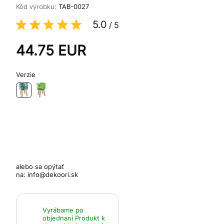
Kód výrobku:
TAB-0027
5.0
/
5
44.75
EUR
Verzie
alebo sa opýtať
na:
info@dekoori.sk
Vyrábame po
objednaní
Produkt k