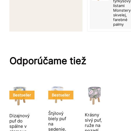
tyrkysový
listami
Monstery
skvelej,
farebné
palmy
Odporúčame tiež
Bestseller
Bestseller
Štýlový
Krásny
Dizajnový
biely puf
sivý puf,
puf do
na
ruže na
spálne v
sedenie,
pozadí