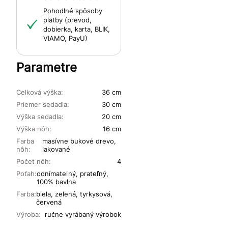
Pohodlné spôsoby
platby (prevod,
dobierka, karta, BLIK,
VIAMO, PayU)
Parametre
Celková výška:
36 cm
Priemer sedadla:
30 cm
Výška sedadla:
20 cm
Výška nôh:
16 cm
Farba
masívne bukové drevo,
nôh:
lakované
Počet nôh:
4
Poťah:
odnímateľný, prateľný,
100% bavlna
Farba:
biela, zelená, tyrkysová,
červená
Výroba:
ručne vyrábaný výrobok