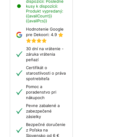
dispozícii:
Posledné
kusy k dispozícii:
Produkt vypredaný:
{{availCount}}
{{availPcs}}
Hodnotenie Google
pre Dekoori:
4.9
30 dní na vrátenie -
záruka vrátenia
peňazí
Certifikát o
starostlivosti o práva
spotrebiteľa
Pomoc a
poradenstvo pri
nákupoch
Pevne zabalené a
zabezpečené
zásielky
Bezpečné doručenie
z Poľska na
Slovensko od 6 €