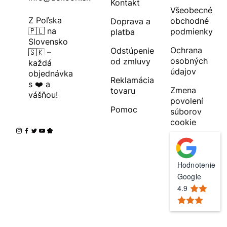
Kontakt
Všeobecné
Z Poľska
obchodné
Doprava a
🇵🇱 na
podmienky
platba
Slovensko
Ochrana
Odstúpenie
🇸🇰 –
osobných
od zmluvy
každá
údajov
objednávka
Reklamácia
s ❤️ a
Zmena
tovaru
vášňou!
povolení
Pomoc
súborov
cookie
Hodnotenie
Google
4.9