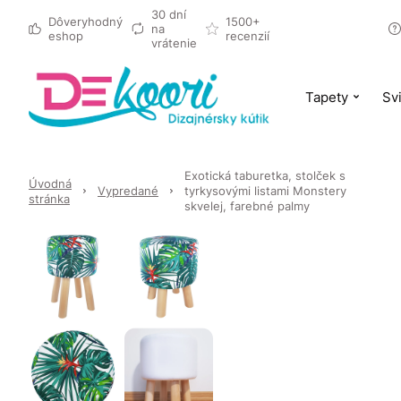
30 dní
Dôveryhodný
1500+
na
eshop
recenzií
vrátenie
Tapety
Svi
Exotická taburetka, stolček s
Úvodná
Vypredané
tyrkysovými listami Monstery
stránka
skvelej, farebné palmy