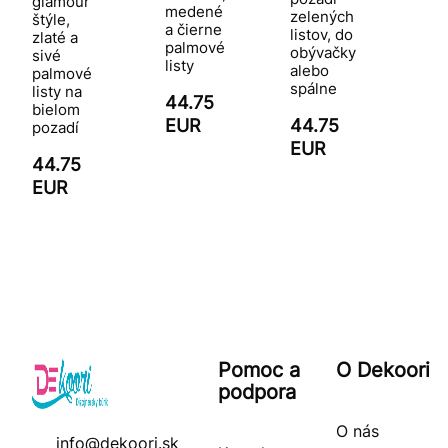
glamour
medené
zelených
štýle,
a čierne
listov, do
zlaté a
palmové
obývačky
sivé
listy
alebo
palmové
spálne
listy na
44.75
bielom
EUR
44.75
pozadí
EUR
44.75
EUR
Pomoc a
O Dekoori
podpora
O nás
info@dekoori.sk