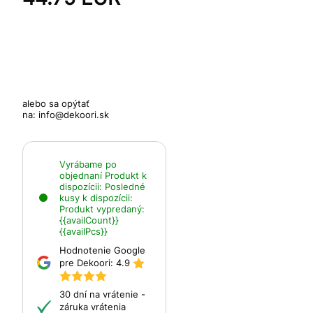
alebo sa opýtať
na:
info@dekoori.sk
Vyrábame po
objednaní
Produkt k
dispozícii:
Posledné
kusy k dispozícii:
Produkt vypredaný:
{{availCount}}
{{availPcs}}
Hodnotenie Google
pre Dekoori:
4.9
30 dní na vrátenie -
záruka vrátenia