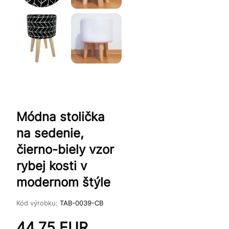
Módna stolička
na sedenie,
čierno-biely vzor
rybej kosti v
modernom štýle
Kód výrobku:
TAB-0039-CB
44.75
EUR