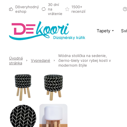
30 dní
Dôveryhodný
1500+
na
eshop
recenzií
vrátenie
Tapety
Svi
Módna stolička na sedenie,
Úvodná
Vypredané
čierno-biely vzor rybej kosti v
stránka
modernom štýle