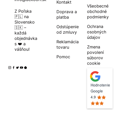
Kontakt
Všeobecné
Z Poľska
obchodné
Doprava a
🇵🇱 na
podmienky
platba
Slovensko
Ochrana
Odstúpenie
🇸🇰 –
osobných
od zmluvy
každá
údajov
objednávka
Reklamácia
s ❤️ a
Zmena
tovaru
vášňou!
povolení
Pomoc
súborov
cookie
Hodnotenie
Google
4.9