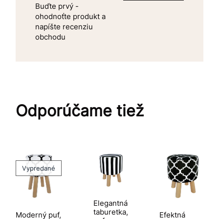
Buďte prvý -
ohodnoťte produkt a
napíšte recenziu
obchodu
Odporúčame tiež
Vypredané
Elegantná
taburetka,
Moderný puf,
Efektná