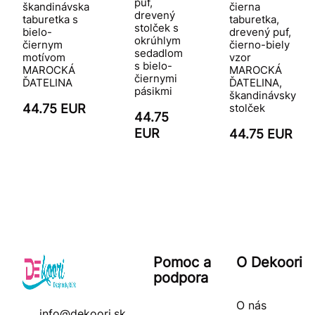
puf,
škandinávska
čierna
drevený
taburetka s
taburetka,
stolček s
bielo-
drevený puf,
okrúhlym
čiernym
čierno-biely
sedadlom
motívom
vzor
s bielo-
MAROCKÁ
MAROCKÁ
čiernymi
ĎATELINA
ĎATELINA,
pásikmi
škandinávsky
44.75 EUR
stolček
44.75
EUR
44.75 EUR
Pomoc a
O Dekoori
podpora
O nás
info@dekoori.sk