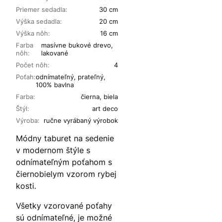
Priemer sedadla:
30 cm
Výška sedadla:
20 cm
Výška nôh:
16 cm
Farba
masívne bukové drevo,
nôh:
lakované
Počet nôh:
4
Poťah:
odnímateľný, prateľný,
100% bavlna
Farba:
čierna, biela
Štýl:
art deco
Výroba:
ručne vyrábaný výrobok
Módny taburet na sedenie
v modernom štýle s
odnímateľným poťahom s
čiernobielym vzorom rybej
kosti.
Všetky vzorované poťahy
sú odnímateľné, je možné