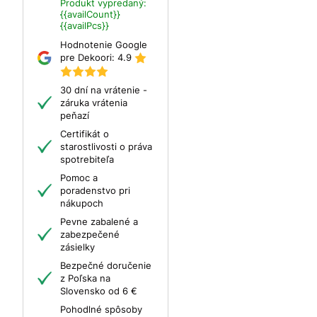
Produkt vypredaný:
{{availCount}}
{{availPcs}}
Hodnotenie Google
pre Dekoori:
4.9
30 dní na vrátenie -
záruka vrátenia
peňazí
Certifikát o
starostlivosti o práva
spotrebiteľa
Pomoc a
poradenstvo pri
nákupoch
Pevne zabalené a
zabezpečené
zásielky
Bezpečné doručenie
z Poľska na
Slovensko od 6 €
Pohodlné spôsoby