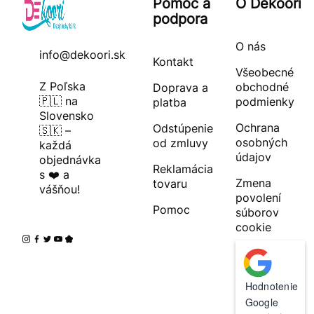
Pomoc a
O Dekoori
podpora
O nás
info@dekoori.sk
Kontakt
Všeobecné
Z Poľska
obchodné
Doprava a
🇵🇱 na
podmienky
platba
Slovensko
Ochrana
Odstúpenie
🇸🇰 –
osobných
od zmluvy
každá
údajov
objednávka
Reklamácia
s ❤️ a
Zmena
tovaru
vášňou!
povolení
Pomoc
súborov
cookie
Hodnotenie
Google