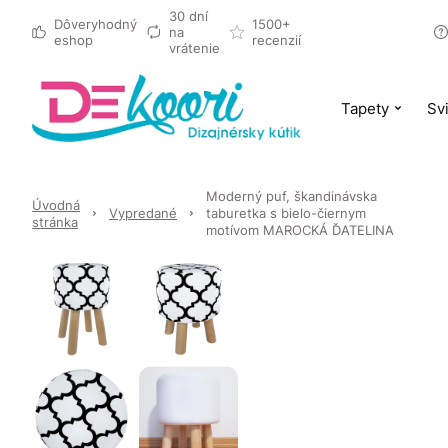
30 dní
Dôveryhodný
1500+
na
eshop
recenzií
vrátenie
Tapety
Svi
Moderný puf, škandinávska
Úvodná
Vypredané
taburetka s bielo-čiernym
stránka
motívom MAROCKÁ ĎATELINA