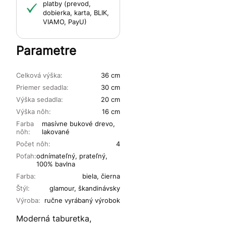
platby (prevod,
dobierka, karta, BLIK,
VIAMO, PayU)
Parametre
Celková výška:
36 cm
Priemer sedadla:
30 cm
Výška sedadla:
20 cm
Výška nôh:
16 cm
Farba
masívne bukové drevo,
nôh:
lakované
Počet nôh:
4
Poťah:
odnímateľný, prateľný,
100% bavlna
Farba:
biela, čierna
Štýl:
glamour, škandinávsky
Výroba:
ručne vyrábaný výrobok
Moderná taburetka,