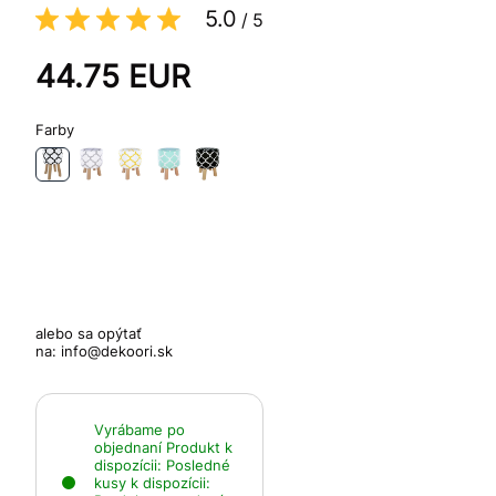
5.0
/
5
44.75
EUR
Farby
alebo sa opýtať
na:
info@dekoori.sk
Vyrábame po
objednaní
Produkt k
dispozícii:
Posledné
kusy k dispozícii: