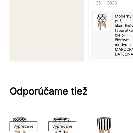
25.11.2023
Moderný
puf,
škandiná
taburetka
bielo-
čiernym
motívom
MAROCK
ĎATELIN
Odporúčame tiež
Vypredané
Vypredané