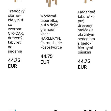
Trendový
Elegantná
čierno-
Moderná
taburetka,
biely puf
taburetka,
puf,
so
puf v štýle
drevený
vzorom
glamour,
stolček s
CIK-CAK,
vzor
okrúhlym
drevený
HARLEKÝN,
sedadlom
taburet
čierno-biele
s bielo-
na
kosoštvorce
čiernymi
sedenie
pásikmi
44.75
44.75
44.75
EUR
EUR
EUR