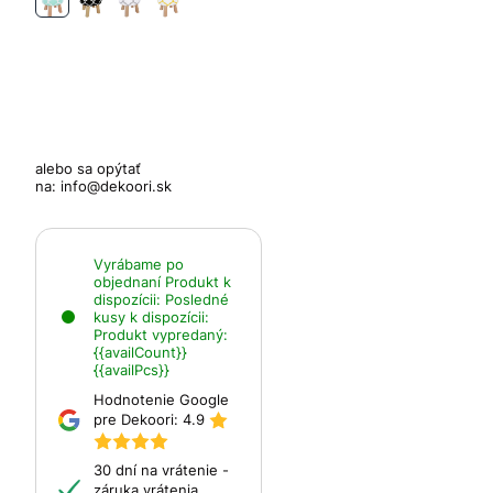
alebo sa opýtať
na:
info@dekoori.sk
Vyrábame po
objednaní
Produkt k
dispozícii:
Posledné
kusy k dispozícii:
Produkt vypredaný:
{{availCount}}
{{availPcs}}
Hodnotenie Google
pre Dekoori:
4.9
30 dní na vrátenie -
záruka vrátenia