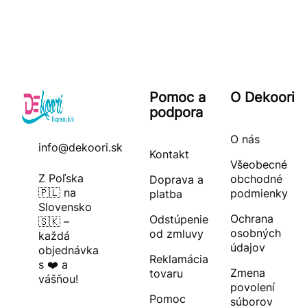
Pomoc a
O Dekoori
podpora
O nás
info@dekoori.sk
Kontakt
Všeobecné
Z Poľska
obchodné
Doprava a
🇵🇱 na
podmienky
platba
Slovensko
Ochrana
Odstúpenie
🇸🇰 –
osobných
od zmluvy
každá
údajov
objednávka
Reklamácia
s ❤️ a
Zmena
tovaru
vášňou!
povolení
Pomoc
súborov