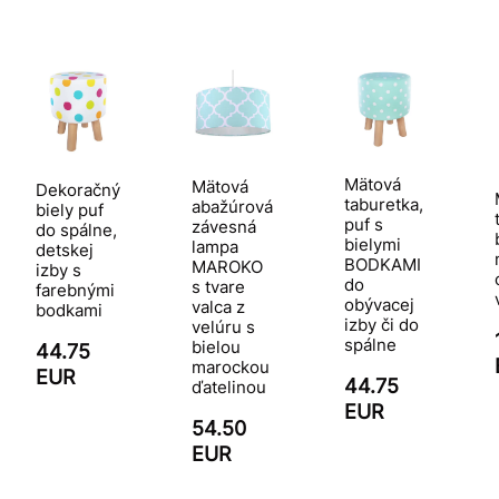
Mätová
Mätová
Dekoračný
taburetka,
abažúrová
biely puf
puf s
závesná
do spálne,
bielymi
lampa
detskej
BODKAMI
MAROKO
izby s
do
s tvare
farebnými
obývacej
valca z
bodkami
izby či do
velúru s
spálne
bielou
44.75
marockou
EUR
44.75
ďatelinou
EUR
54.50
EUR