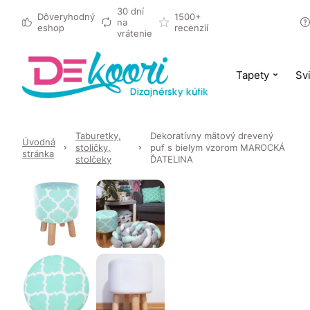
30 dní
Dôveryhodný
1500+
na
eshop
recenzií
vrátenie
Tapety
Svi
Taburetky,
Dekoratívny mätový drevený
Úvodná
stoličky,
puf s bielym vzorom MAROCKÁ
stránka
stolčeky
ĎATELINA