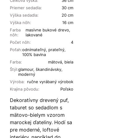
Celková výška:
36 cm
Priemer sedadla:
30 cm
Výška sedadla:
20 cm
Výška nôh:
16 cm
Farba
masívne bukové drevo,
nôh:
lakované
Počet nôh:
4
Poťah:
odnímateľný, prateľný,
100% bavlna
Farba:
mätová, biela
Štýl:
glamour, škandinávsky,
moderný
Výroba:
ručne vyrábaný výrobok
Krajina pôvodu:
Poľsko
Dekoratívny drevený puf,
taburet so sedadlom s
mätovo-bielym vzorom
marockej ďateliny. Hodí sa
pre moderné, loftové
interiéry, napríklad do