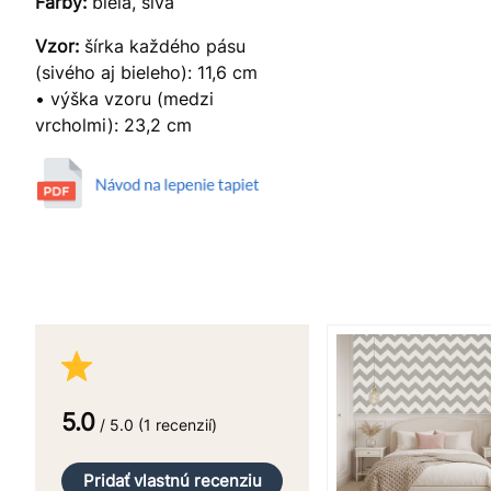
Farby:
biela, sivá
Vzor:
šírka každého pásu
(sivého aj bieleho): 11,6 cm
• výška vzoru (medzi
vrcholmi): 23,2 cm
5.0
/ 5.0 (1 recenzií)
Pridať vlastnú recenziu