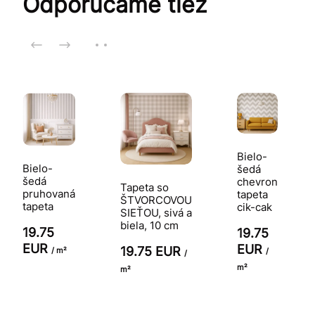
Odporúčame tiež
Bielo-
Bielo-
šedá
šedá
chevron
Tapeta so
pruhovaná
tapeta
ŠTVORCOVOU
tapeta
cik-cak
SIEŤOU, sivá a
biela, 10 cm
19.75
19.75
EUR
EUR
19.75 EUR
/ m²
/
/
m²
m²