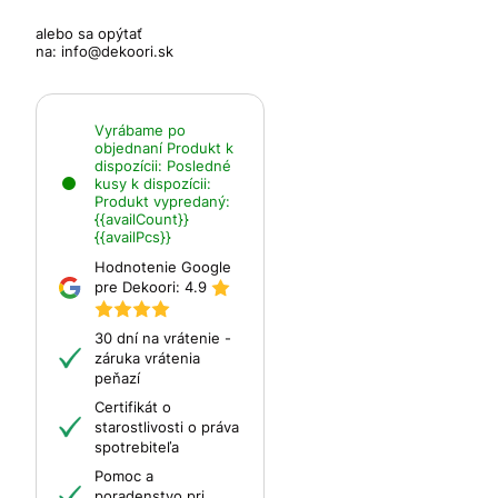
alebo sa opýtať
na:
info@dekoori.sk
Vyrábame po
objednaní
Produkt k
dispozícii:
Posledné
kusy k dispozícii:
Produkt vypredaný:
{{availCount}}
{{availPcs}}
Hodnotenie Google
pre Dekoori:
4.9
30 dní na vrátenie -
záruka vrátenia
peňazí
Certifikát o
starostlivosti o práva
spotrebiteľa
Pomoc a
poradenstvo pri