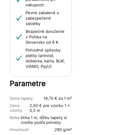
nákupoch
Pevne zabalené a
zabezpečené
zásielky
Bezpečné doručenie
z Poľska na
Slovensko od 6 €
Pohodlné spôsoby
platby (prevod,
dobierka, karta, BLIK,
VIAMO, PayU)
Parametre
Cena tapety:
19,75 € za 1 m²
Cena
2,50 € pre vzorku 1 x
vzorky:
0,5 m
Rolka:
šírka 1 m, dĺžku tapety si
zvolíte podľa potreby
Hmotnosť:
290 g/m²