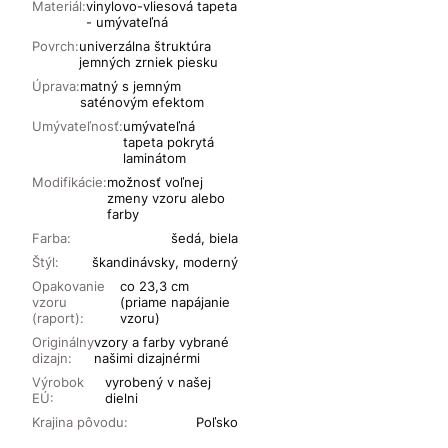
Materiál:
vinylovo-vliesová tapeta
- umývateľná
Povrch:
univerzálna štruktúra
jemných zrniek piesku
Úprava:
matný s jemným
saténovým efektom
Umývateľnosť:
umývateľná
tapeta pokrytá
laminátom
Modifikácie:
možnosť voľnej
zmeny vzoru alebo
farby
Farba:
šedá, biela
Štýl:
škandinávsky, moderný
Opakovanie
co 23,3 cm
vzoru
(priame napájanie
(raport):
vzoru)
Originálny
vzory a farby vybrané
dizajn:
našimi dizajnérmi
Výrobok
vyrobený v našej
EÚ:
dielni
Krajina pôvodu:
Poľsko