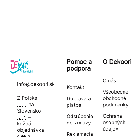
Pomoc a
O Dekoori
podpora
O nás
info@dekoori.sk
Kontakt
Všeobecné
Z Poľska
obchodné
Doprava a
🇵🇱 na
podmienky
platba
Slovensko
Ochrana
Odstúpenie
🇸🇰 –
osobných
od zmluvy
každá
údajov
objednávka
Reklamácia
s ❤️ a