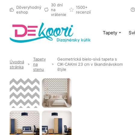
30 dní
Dôveryhodný
1500+
na
eshop
recenzií
vrátenie
Tapety
Svi
Tapety
Geometrická bielo-sivá tapeta s
Úvodná
na
CIK-CAKmi 23 cm v škandinávskom
stránka
stenu
štýle