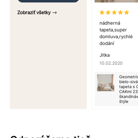
Zobraziť všetky
nádherná
tapeta,super
domluva,rychlé
dodání
Jitka
10.02.2020
Geometri
bielo-sivá
tapeta s 
CAKmi 23
škandiná
štýle