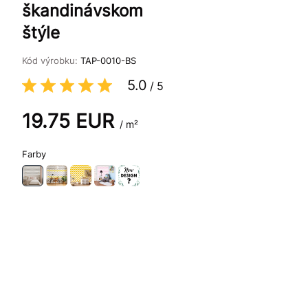
škandinávskom
štýle
Kód výrobku:
TAP-0010-BS
5.0
/
5
19.75
EUR
/ m²
Farby