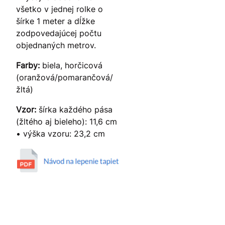
všetko v jednej rolke o
šírke 1 meter a dĺžke
zodpovedajúcej počtu
objednaných metrov.
Farby:
biela, horčicová
(oranžová/pomarančová/
žltá)
Vzor:
šírka každého pása
(žltého aj bieleho): 11,6 cm
• výška vzoru: 23,2 cm