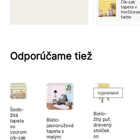
Cik-cak
tapeta v
horčicove
farbe
Odporúčame tiež
Vypredané
Šedo-
Bielo-
žltá
žltý puf,
Bielo-
tapeta
drevený
jasnoružová
so
stolček
tapeta s
vzorom
so
malým
cik-cak