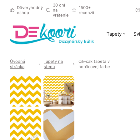
30 dní
Dôveryhodný
1500+
na
eshop
recenzií
vrátenie
Tapety
Svi
Úvodná
Tapety na
Cik-cak tapeta v
stránka
stenu
horčicovej farbe