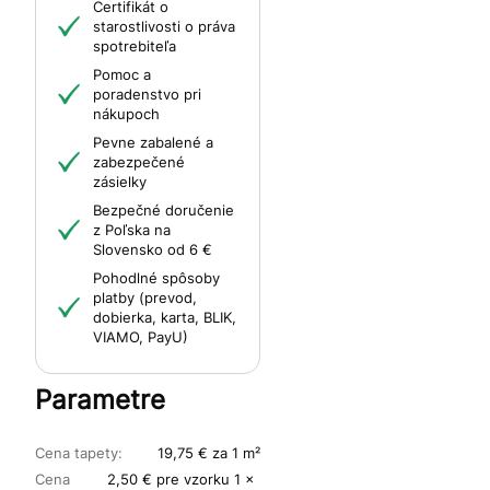
Certifikát o
starostlivosti o práva
spotrebiteľa
Pomoc a
poradenstvo pri
nákupoch
Pevne zabalené a
zabezpečené
zásielky
Bezpečné doručenie
z Poľska na
Slovensko od 6 €
Pohodlné spôsoby
platby (prevod,
dobierka, karta, BLIK,
VIAMO, PayU)
Parametre
Cena tapety:
19,75 € za 1 m²
Cena
2,50 € pre vzorku 1 x