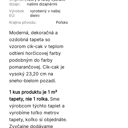
dizajn:
našimi dizajnérmi
Výrobok
vyrobený v našej
EÚ:
dielni
Krajina pôvodu:
Poľsko
Moderná, dekoračná a
ozdobná tapeta so
vzorom cik-cak v teplom
odtieni horčicovej farby
podobným do farby
pomarančovej. Cik-cak je
vysoký 23,20 cm na
sneho-bielom pozadí.
1 kus produktu je 1 m²
tapety, nie 1 rolka.
Sme
výrobcom týchto tapiet a
vyrobíme toľko metrov
tapety, koľko si objednáte.
Zvyčajne dodávame