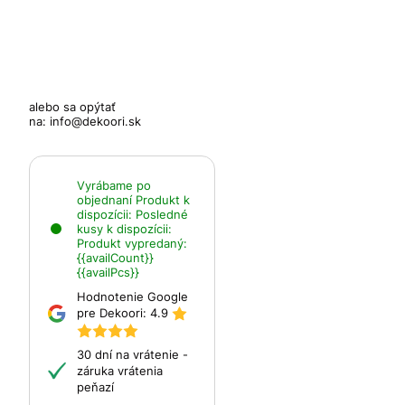
alebo sa opýtať
na:
info@dekoori.sk
Vyrábame po
objednaní
Produkt k
dispozícii:
Posledné
kusy k dispozícii:
Produkt vypredaný:
{{availCount}}
{{availPcs}}
Hodnotenie Google
pre Dekoori:
4.9
30 dní na vrátenie -
záruka vrátenia
peňazí