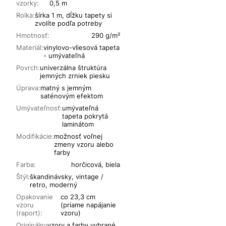
vzorky:
0,5 m
Rolka:
šírka 1 m, dĺžku tapety si
zvolíte podľa potreby
Hmotnosť:
290 g/m²
Materiál:
vinylovo-vliesová tapeta
- umývateľná
Povrch:
univerzálna štruktúra
jemných zrniek piesku
Úprava:
matný s jemným
saténovým efektom
Umývateľnosť:
umývateľná
tapeta pokrytá
laminátom
Modifikácie:
možnosť voľnej
zmeny vzoru alebo
farby
Farba:
horčicová, biela
Štýl:
škandinávsky, vintage /
retro, moderný
Opakovanie
co 23,3 cm
vzoru
(priame napájanie
(raport):
vzoru)
Originálny
vzory a farby vybrané