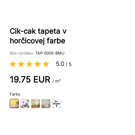
Cik-cak tapeta v
horčicovej farbe
Kód výrobku:
TAP-0005-BMU
5.0
/
5
19.75
EUR
/ m²
Farby