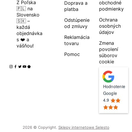
Z Poľska
obchodné
Doprava a
🇵🇱 na
podmienky
platba
Slovensko
Ochrana
Odstúpenie
🇸🇰 –
osobných
od zmluvy
každá
údajov
objednávka
Reklamácia
s ❤️ a
Zmena
tovaru
vášňou!
povolení
Pomoc
súborov
cookie
Hodnotenie
Google
4.9
2026 © Copyright.
Sklepy internetowe Selesto