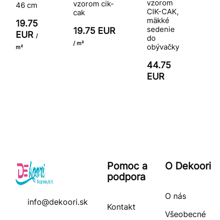
vzorom
vzorom cik-
46 cm
CIK-CAK,
cak
mäkké
19.75
sedenie
19.75 EUR
EUR
/
do
/ m²
obývačky
m²
44.75
EUR
Pomoc a
O Dekoori
podpora
O nás
info@dekoori.sk
Kontakt
Všeobecné