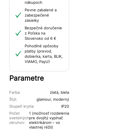
nákupoch
Pevne zabalené a
zabezpečené
zásielky
Bezpečné doručenie
z Poľska na
Slovensko od 6 €
Pohodlné spôsoby
platby (prevod,
dobierka, karta, BLIK,
VIAMO, PayU)
Parametre
Farba:
zlatá, biela
Štýl:
glamour, moderný
Stupeň krytia:
IP20
Počet
1 (možnosť rozdelenia
svetelných
pre dvojitý vypínač
okruhov:
elektrikárom – vo
vlastnej réžii)