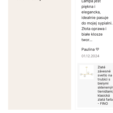
Lampa jest
piękna i
elegancka,
idealnie pasuje
do mojej sypialni.
Złota oprawa i
białe klosze
twor...
Paulina 💛
01.12.2024
Zlaté
závesné
svetlo na
trubici s
bielymi
sklenený
tienidlami
klasická
zlatá farb
- FINO