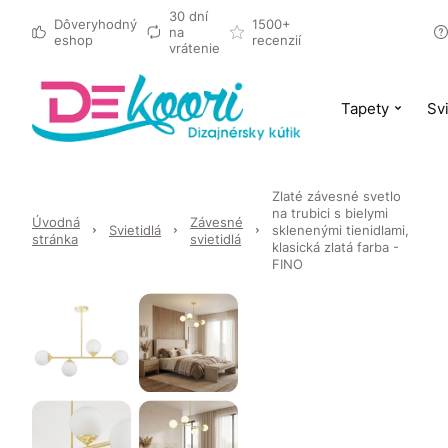
30 dní
Dôveryhodný
1500+
na
eshop
recenzií
vrátenie
Tapety
Svi
Zlaté závesné svetlo
na trubici s bielymi
Úvodná
Závesné
Svietidlá
sklenenými tienidlami,
stránka
svietidlá
klasická zlatá farba -
FINO