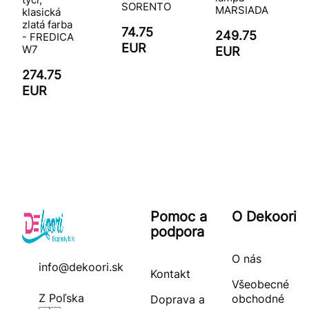
SORENTO
MARSIADA
klasická
zlatá farba
74.75
249.75
- FREDICA
EUR
W7
EUR
274.75
EUR
Pomoc a
O Dekoori
podpora
O nás
info@dekoori.sk
Kontakt
Všeobecné
Z Poľska
obchodné
Doprava a