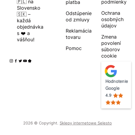
🇵🇱 na
podmienky
platba
Slovensko
Ochrana
Odstúpenie
🇸🇰 –
osobných
od zmluvy
každá
údajov
objednávka
Reklamácia
s ❤️ a
Zmena
tovaru
vášňou!
povolení
Pomoc
súborov
cookie
Hodnotenie
Google
4.9
2026 © Copyright.
Sklepy internetowe Selesto