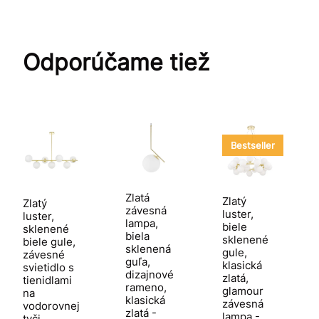
Odporúčame tiež
Bestseller
Zlatá
Zlatý
Zlatý
závesná
luster,
luster,
lampa,
biele
sklenené
biela
sklenené
biele gule,
sklenená
gule,
závesné
guľa,
klasická
svietidlo s
dizajnové
zlatá,
tienidlami
rameno,
glamour
na
klasická
závesná
vodorovnej
zlatá -
lampa -
tyči,