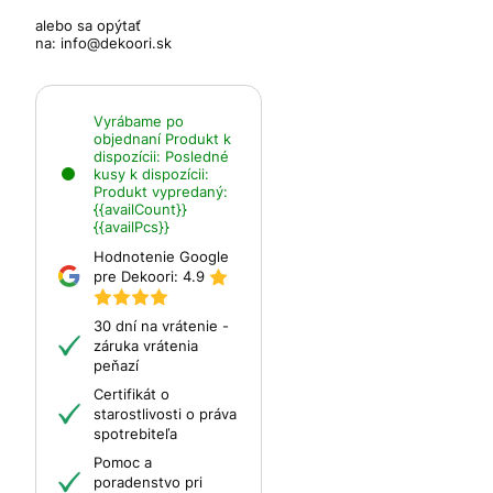
alebo sa opýtať
na:
info@dekoori.sk
Vyrábame po
objednaní
Produkt k
dispozícii:
Posledné
kusy k dispozícii:
Produkt vypredaný:
{{availCount}}
{{availPcs}}
Hodnotenie Google
pre Dekoori:
4.9
30 dní na vrátenie -
záruka vrátenia
peňazí
Certifikát o
starostlivosti o práva
spotrebiteľa
Pomoc a
poradenstvo pri