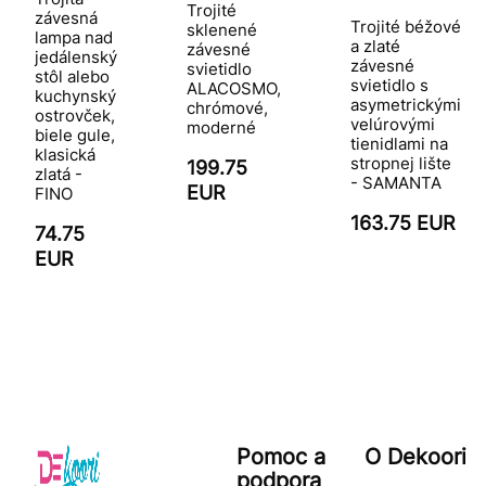
Trojité
závesná
Trojité béžové
sklenené
lampa nad
a zlaté
závesné
jedálenský
závesné
svietidlo
stôl alebo
svietidlo s
ALACOSMO,
kuchynský
asymetrickými
chrómové,
ostrovček,
velúrovými
moderné
biele gule,
tienidlami na
klasická
stropnej lište
199.75
zlatá -
- SAMANTA
EUR
FINO
163.75 EUR
74.75
EUR
Pomoc a
O Dekoori
podpora