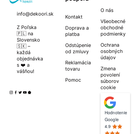
O nás
info@dekoori.sk
Kontakt
Všeobecné
Z Poľska
obchodné
Doprava a
🇵🇱 na
podmienky
platba
Slovensko
Ochrana
Odstúpenie
🇸🇰 –
osobných
od zmluvy
každá
údajov
objednávka
Reklamácia
s ❤️ a
Zmena
tovaru
vášňou!
povolení
Pomoc
súborov
cookie
Hodnotenie
Google
4.9