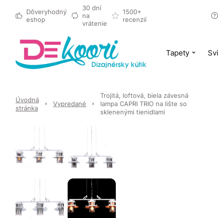
30 dní
Dôveryhodný
1500+
na
eshop
recenzií
vrátenie
Tapety
Svi
Trojitá, loftová, biela závesná
Úvodná
Vypredané
lampa CAPRI TRIO na lište so
stránka
sklenenými tienidlami