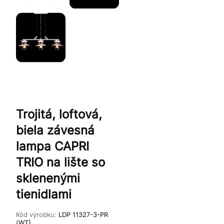
Trojitá, loftová,
biela závesná
lampa CAPRI
TRIO na lište so
sklenenými
tienidlami
Kód výrobku:
LDP 11327-3-PR
(WT)