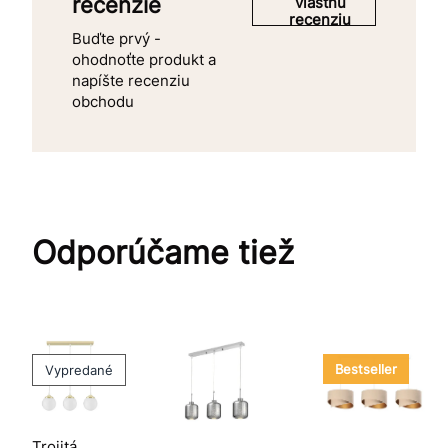
recenzie
vlastnú
recenziu
Buďte prvý -
ohodnoťte produkt a
napíšte recenziu
obchodu
Odporúčame tiež
Bestseller
Vypredané
Trojitá