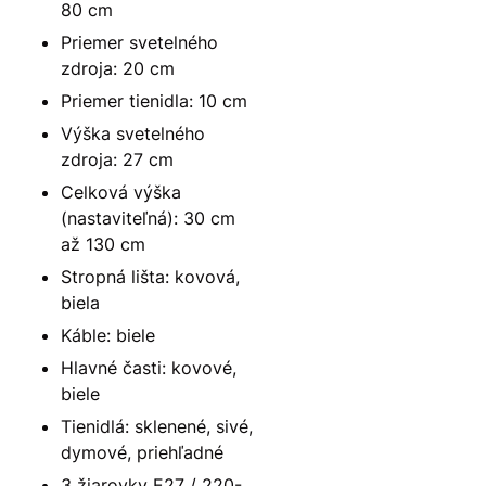
80 cm
Priemer svetelného
zdroja: 20 cm
Priemer tienidla: 10 cm
Výška svetelného
zdroja: 27 cm
Celková výška
(nastaviteľná): 30 cm
až 130 cm
Stropná lišta: kovová,
biela
Káble: biele
Hlavné časti: kovové,
biele
Tienidlá: sklenené, sivé,
dymové, priehľadné
3 žiarovky E27 / 220-