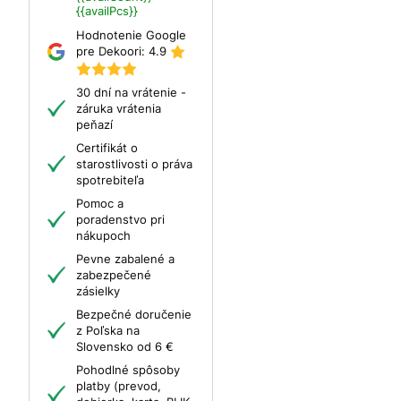
{{availPcs}}
Hodnotenie Google
pre Dekoori:
4.9
30 dní na vrátenie -
záruka vrátenia
peňazí
Certifikát o
starostlivosti o práva
spotrebiteľa
Pomoc a
poradenstvo pri
nákupoch
Pevne zabalené a
zabezpečené
zásielky
Bezpečné doručenie
z Poľska na
Slovensko od 6 €
Pohodlné spôsoby
platby (prevod,