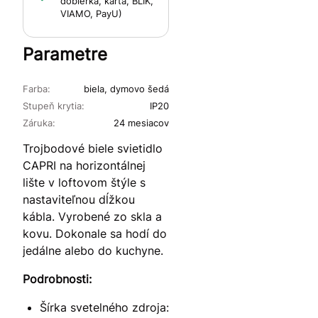
dobierka, karta, BLIK,
VIAMO, PayU)
Parametre
Farba:
biela, dymovo šedá
Stupeň krytia:
IP20
Záruka:
24 mesiacov
Trojbodové biele svietidlo
CAPRI na horizontálnej
lište v loftovom štýle s
nastaviteľnou dĺžkou
kábla. Vyrobené zo skla a
kovu. Dokonale sa hodí do
jedálne alebo do kuchyne.
Podrobnosti:
Šírka svetelného zdroja: