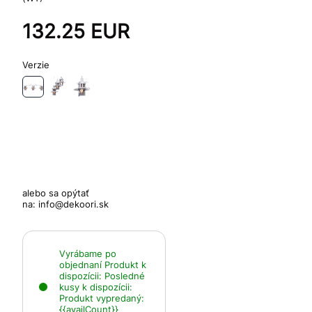
132.25
EUR
Verzie
alebo sa opýtať
na:
info@dekoori.sk
Vyrábame po
objednaní
Produkt k
dispozícii:
Posledné
kusy k dispozícii:
Produkt vypredaný:
{{availCount}}