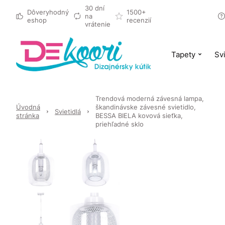
30 dní
Dôveryhodný
1500+
na
eshop
recenzií
vrátenie
Tapety
Svi
Trendová moderná závesná lampa,
Úvodná
škandinávske závesné svietidlo,
Svietidlá
stránka
BESSA BIELA kovová sieťka,
priehľadné sklo