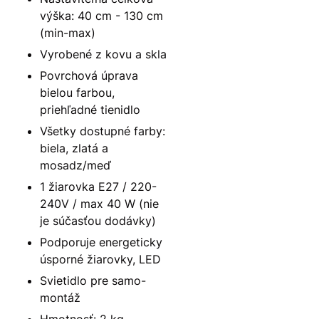
výška: 40 cm - 130 cm
(min-max)
Vyrobené z kovu a skla
Povrchová úprava
bielou farbou,
priehľadné tienidlo
Všetky dostupné farby:
biela, zlatá a
mosadz/meď
1 žiarovka E27 / 220-
240V / max 40 W (nie
je súčasťou dodávky)
Podporuje energeticky
úsporné žiarovky, LED
Svietidlo pre samo-
montáž
Hmotnosť: 2 kg