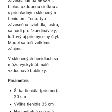
závesná lampa BESSA s
bielou ozdobnou sieťkou a
s priehľadným skleneným
tienidlom. Tento typ
závesného svietidla, lustra,
sa hodí pre škandinávsky,
loftový aj priemyselný štýl.
Model sa teší veľkému
záujmu.
V sklenených tienidlách sa
môžu vyskytnúť malé
vzduchové bublinky.
Parametre:
Šírka tienidla (priemer):
20 cm
Výška tienidla 35 cm
Nastaviteľná celková