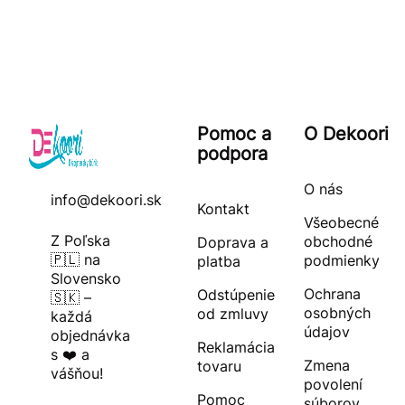
Pomoc a
O Dekoori
podpora
O nás
info@dekoori.sk
Kontakt
Všeobecné
Z Poľska
obchodné
Doprava a
🇵🇱 na
podmienky
platba
Slovensko
Ochrana
Odstúpenie
🇸🇰 –
osobných
od zmluvy
každá
údajov
objednávka
Reklamácia
s ❤️ a
Zmena
tovaru
vášňou!
povolení
Pomoc
súborov