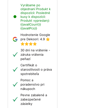
Vyrábame po
objednaní
Produkt k
dispozícii:
Posledné
kusy k dispozícii:
Produkt vypredaný:
{{availCount}}
{{availPcs}}
Hodnotenie Google
pre Dekoori:
4.9
30 dní na vrátenie -
záruka vrátenia
peňazí
Certifikát o
starostlivosti o práva
spotrebiteľa
Pomoc a
poradenstvo pri
nákupoch
Pevne zabalené a
zabezpečené
zásielky