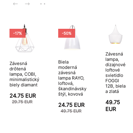
-17%
-50%
Závesná
lampa,
Biela
Závesná
dizajnové
moderná
drôtená
loftové
závesná
lampa, COBI,
svietidlo
lampa RAYO,
minimalistický
FOGGI
loftová,
biely diamant
12B, biela
škandinávsky
a zlatá
štýl, kovová
24.75 EUR
29.75 EUR
49.75
24.75 EUR
EUR
49.75 EUR