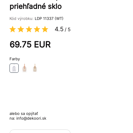
priehľadné sklo
Kód výrobku:
LDP 11337 (WT)
4.5
/
5
69.75
EUR
Farby
alebo sa opýtať
na:
info@dekoori.sk