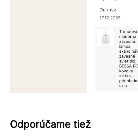
Dariusz
17.12.2025
Trendová
moderná
závesná
lampa,
škandiná
závesné
svietidlo,
BESSA BI
kovová
sieťka,
priehľadn
sklo
Odporúčame tiež