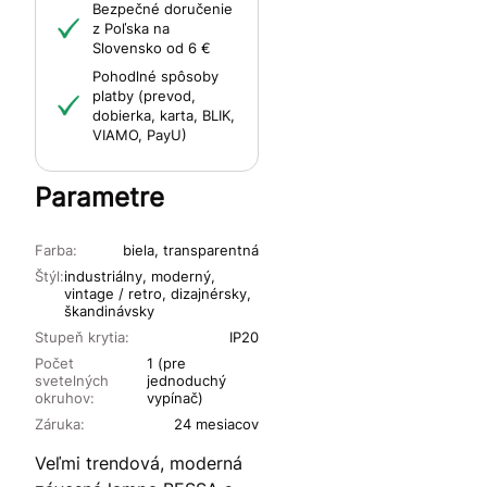
Bezpečné doručenie
z Poľska na
Slovensko od 6 €
Pohodlné spôsoby
platby (prevod,
dobierka, karta, BLIK,
VIAMO, PayU)
Parametre
Farba:
biela, transparentná
Štýl:
industriálny, moderný,
vintage / retro, dizajnérsky,
škandinávsky
Stupeň krytia:
IP20
Počet
1 (pre
svetelných
jednoduchý
okruhov:
vypínač)
Záruka:
24 mesiacov
Veľmi trendová, moderná