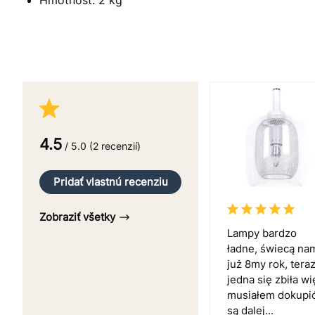
4.5
/ 5.0 (2 recenzií)
Pridať vlastnú recenziu
Zobraziť všetky
Lampy bardzo
ładne, świecą na
już 8my rok, tera
jedna się zbiła wi
musiałem dokupić
są dalej...