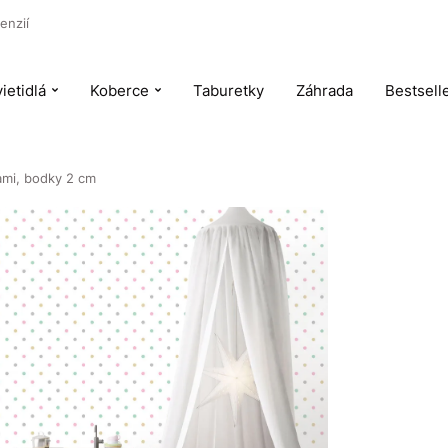
enzií
ietidlá
Koberce
Taburetky
Záhrada
Bestsell
ami, bodky 2 cm