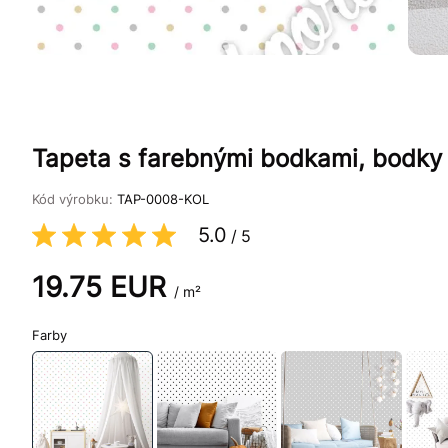
Tapeta s farebnými bodkami, bodky
Kód výrobku:
TAP-0008-KOL
5.0
/
5
19.75
EUR
/ m²
Farby