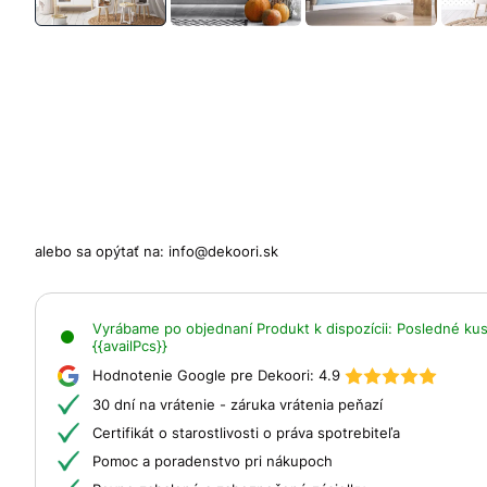
alebo sa opýtať na:
info@dekoori.sk
Vyrábame po objednaní
Produkt k dispozícii:
Posledné kusy
{{availPcs}}
Hodnotenie Google pre Dekoori:
4.9
30 dní na vrátenie - záruka vrátenia peňazí
Certifikát o starostlivosti o práva spotrebiteľa
Pomoc a poradenstvo pri nákupoch