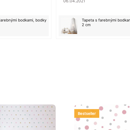
06.04.2021
farebnými bodkami, bodky
Tapeta s farebnými bodka
2 cm
Bestseller