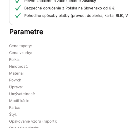
Pevne zabalené a zabezpečené zásielky
Bezpečné doručenie z Poľska na Slovensko od 6 €
Pohodlné spôsoby platby (prevod, dobierka, karta, BLIK,
Parametre
Cena tapety:
Cena vzorky:
Rolka:
Hmotnosť:
Materiál:
Povrch:
Úprava:
Umývateľnosť:
Modifikácie:
Farba:
Štýl:
Opakovanie vzoru (raport):
Originálny dizajn: