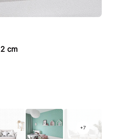
 2 cm
+7