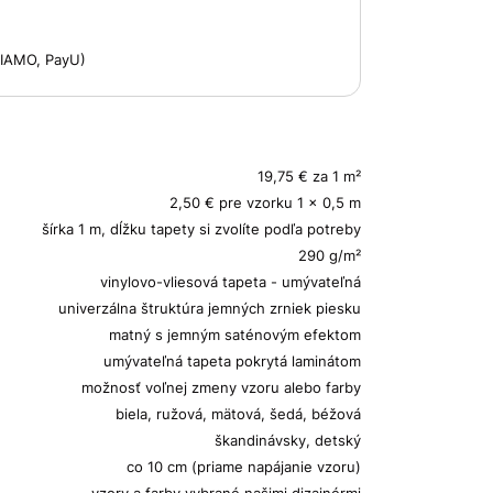
 VIAMO, PayU)
19,75 € za 1 m²
2,50 € pre vzorku 1 x 0,5 m
šírka 1 m, dĺžku tapety si zvolíte podľa potreby
290 g/m²
vinylovo-vliesová tapeta - umývateľná
univerzálna štruktúra jemných zrniek piesku
matný s jemným saténovým efektom
umývateľná tapeta pokrytá laminátom
možnosť voľnej zmeny vzoru alebo farby
biela, ružová, mätová, šedá, béžová
škandinávsky, detský
co 10 cm (priame napájanie vzoru)
vzory a farby vybrané našimi dizajnérmi