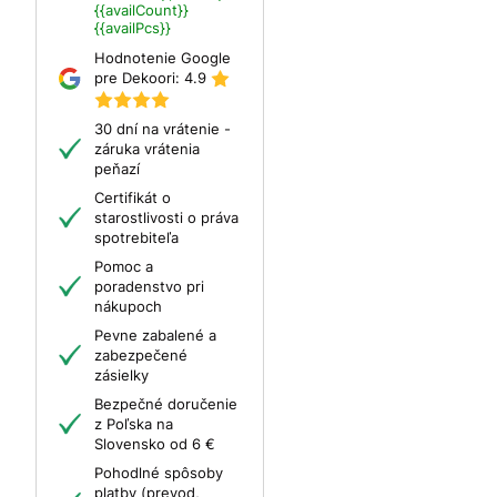
{{availCount}}
{{availPcs}}
Hodnotenie Google
pre Dekoori:
4.9
30 dní na vrátenie -
záruka vrátenia
peňazí
Certifikát o
starostlivosti o práva
spotrebiteľa
Pomoc a
poradenstvo pri
nákupoch
Pevne zabalené a
zabezpečené
zásielky
Bezpečné doručenie
z Poľska na
Slovensko od 6 €
Pohodlné spôsoby
platby (prevod,