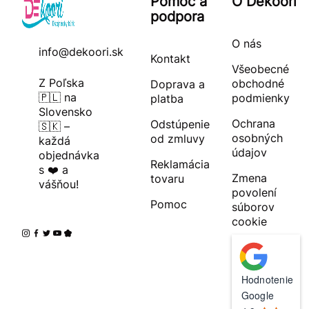
Pomoc a
O Dekoori
podpora
O nás
info@dekoori.sk
Kontakt
Všeobecné
Z Poľska
obchodné
Doprava a
🇵🇱 na
podmienky
platba
Slovensko
Ochrana
Odstúpenie
🇸🇰 –
osobných
od zmluvy
každá
údajov
objednávka
Reklamácia
s ❤️ a
Zmena
tovaru
vášňou!
povolení
Pomoc
súborov
cookie
Hodnotenie
Google