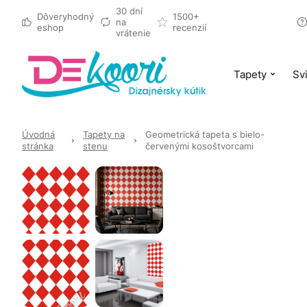
30 dní
Dôveryhodný
1500+
na
eshop
recenzií
vrátenie
Tapety
Svi
Úvodná
Tapety na
Geometrická tapeta s bielo-
stránka
stenu
červenými kosoštvorcami