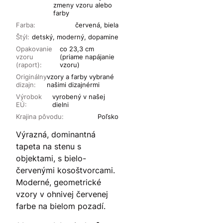
zmeny vzoru alebo
farby
Farba:
červená, biela
Štýl:
detský, moderný, dopamine
Opakovanie
co 23,3 cm
vzoru
(priame napájanie
(raport):
vzoru)
Originálny
vzory a farby vybrané
dizajn:
našimi dizajnérmi
Výrobok
vyrobený v našej
EÚ:
dielni
Krajina pôvodu:
Poľsko
Výrazná, dominantná
tapeta na stenu s
objektami, s bielo-
červenými kosoštvorcami.
Moderné, geometrické
vzory v ohnivej červenej
farbe na bielom pozadí.