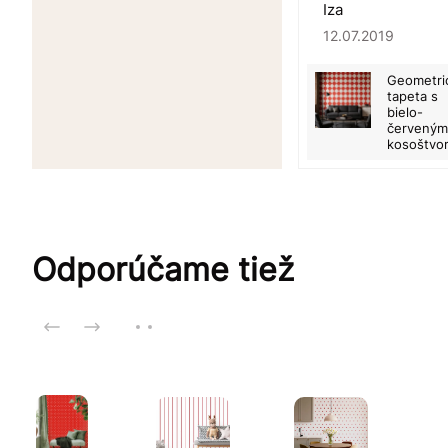
Iza
12.07.2019
Geometri
tapeta s
bielo-
červeným
kosoštvo
Odporúčame tiež