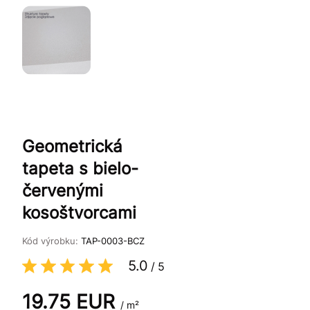
Geometrická
tapeta s bielo-
červenými
kosoštvorcami
Kód výrobku:
TAP-0003-BCZ
5.0
/
5
19.75
EUR
/ m²