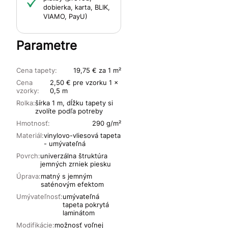
dobierka, karta, BLIK,
VIAMO, PayU)
Parametre
Cena tapety:
19,75 € za 1 m²
Cena
2,50 € pre vzorku 1 x
vzorky:
0,5 m
Rolka:
šírka 1 m, dĺžku tapety si
zvolíte podľa potreby
Hmotnosť:
290 g/m²
Materiál:
vinylovo-vliesová tapeta
- umývateľná
Povrch:
univerzálna štruktúra
jemných zrniek piesku
Úprava:
matný s jemným
saténovým efektom
Umývateľnosť:
umývateľná
tapeta pokrytá
laminátom
Modifikácie:
možnosť voľnej