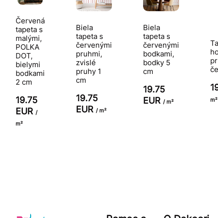
Červená
Biela
Biela
tapeta s
tapeta s
tapeta s
malými,
Ta
červenými
červenými
POLKA
ho
pruhmi,
bodkami,
DOT,
pr
zvislé
bodky 5
bielymi
č
pruhy 1
cm
bodkami
cm
2 cm
1
19.75
19.75
19.75
EUR
m²
/ m²
EUR
EUR
/ m²
/
m²