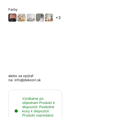
Farby
+3
alebo sa opýtať
na:
info@dekoori.sk
Vyrábame po
objednaní
Produkt k
dispozícii:
Posledné
kusy k dispozícii:
Produkt vypredaný: