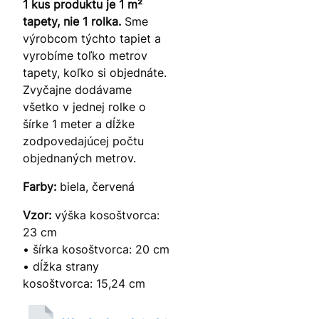
1 kus produktu je 1 m²
tapety, nie 1 rolka.
Sme
výrobcom týchto tapiet a
vyrobíme toľko metrov
tapety, koľko si objednáte.
Zvyčajne dodávame
všetko v jednej rolke o
šírke 1 meter a dĺžke
zodpovedajúcej počtu
objednaných metrov.
Farby:
biela, červená
Vzor:
výška kosoštvorca:
23 cm
• šírka kosoštvorca: 20 cm
• dĺžka strany
kosoštvorca: 15,24 cm