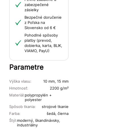
zabezpečené
zásielky
Bezpečné doručenie
z Poľska na
Slovensko od 6 €
Pohodlné spôsoby
platby (prevod,
dobierka, karta, BLIK,
VIAMO, PayU)
Parametre
Výška vlasu:
10 mm, 15 mm
Hmotnosť:
2200 g/m²
Materiál:
polypropylén +
polyester
Spôsob tkania:
strojové tkanie
Farba:
šedá, čierna
Štýl:
moderný, škandinávsky,
industriálny