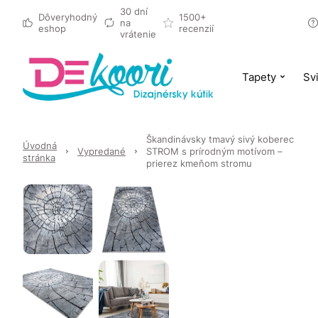
30 dní
Dôveryhodný
1500+
na
eshop
recenzií
vrátenie
Tapety
Svi
Škandinávsky tmavý sivý koberec
Úvodná
Vypredané
STROM s prírodným motívom –
stránka
prierez kmeňom stromu