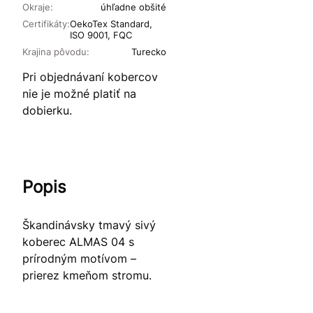
Okraje:
úhľadne obšité
Certifikáty:
OekoTex Standard,
ISO 9001, FQC
Krajina pôvodu:
Turecko
Pri objednávaní kobercov
nie je možné platiť na
dobierku.
Popis
Škandinávsky tmavý sivý
koberec ALMAS 04 s
prírodným motívom –
prierez kmeňom stromu.