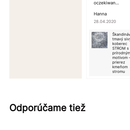
oczekiwan...
Hanna
28.04.2020
Škandiná
tmavý siv
koberec
STROM s
prírodný
motívom 
prierez
kmeňom
stromu
Odporúčame tiež