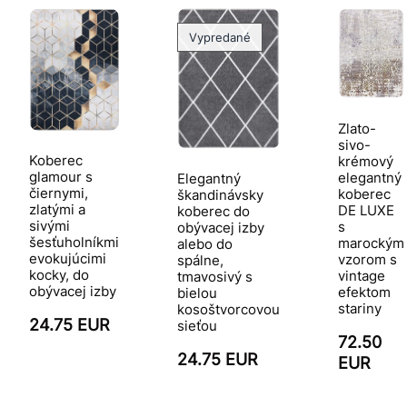
Vypredané
Zlato-
sivo-
Koberec
krémový
glamour s
elegantný
Elegantný
čiernymi,
koberec
škandinávsky
zlatými a
DE LUXE
koberec do
sivými
s
obývacej izby
šesťuholníkmi
marockým
alebo do
evokujúcimi
vzorom s
spálne,
kocky, do
vintage
tmavosivý s
obývacej izby
efektom
bielou
stariny
kosoštvorcovou
24.75 EUR
sieťou
72.50
24.75 EUR
EUR