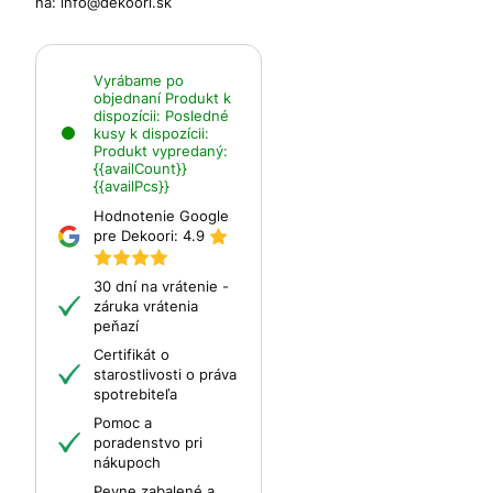
na:
info@dekoori.sk
Vyrábame po
objednaní
Produkt k
dispozícii:
Posledné
kusy k dispozícii:
Produkt vypredaný:
{{availCount}}
{{availPcs}}
Hodnotenie Google
pre Dekoori:
4.9
30 dní na vrátenie -
záruka vrátenia
peňazí
Certifikát o
starostlivosti o práva
spotrebiteľa
Pomoc a
poradenstvo pri
nákupoch
Pevne zabalené a