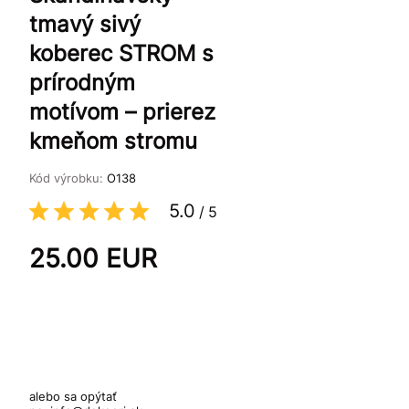
tmavý sivý
koberec STROM s
prírodným
motívom – prierez
kmeňom stromu
Kód výrobku:
O138
5.0
/
5
25.00
EUR
alebo sa opýtať