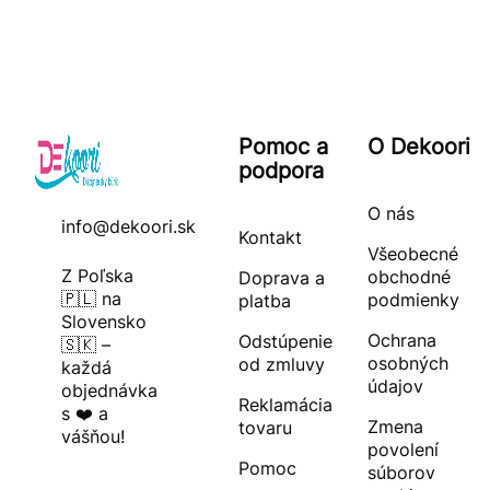
Pomoc a
O Dekoori
podpora
O nás
info@dekoori.sk
Kontakt
Všeobecné
Z Poľska
obchodné
Doprava a
🇵🇱 na
podmienky
platba
Slovensko
Ochrana
Odstúpenie
🇸🇰 –
osobných
od zmluvy
každá
údajov
objednávka
Reklamácia
s ❤️ a
Zmena
tovaru
vášňou!
povolení
Pomoc
súborov