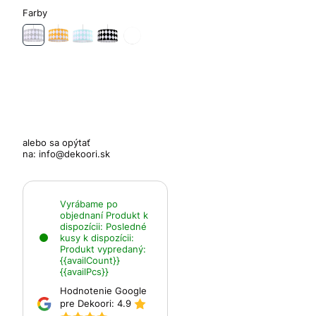
Farby
alebo sa opýtať
na:
info@dekoori.sk
Vyrábame po
objednaní
Produkt k
dispozícii:
Posledné
kusy k dispozícii:
Produkt vypredaný:
{{availCount}}
{{availPcs}}
Hodnotenie Google
pre Dekoori:
4.9