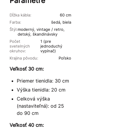
Parametre
Dĺžka kábla:
60 cm
Farba:
šedá, biela
Štýl:
moderný, vintage / retro,
detský, škandinávsky
Počet
1 (pre
svetelných
jednoduchý
okruhov:
vypínač)
Krajina pôvodu:
Poľsko
Veľkosť 30 cm:
Priemer tienidla: 30 cm
Výška tienidla: 20 cm
Celková výška
(nastaviteľná): od 25
do 90 cm
Veľkosť 40 cm: