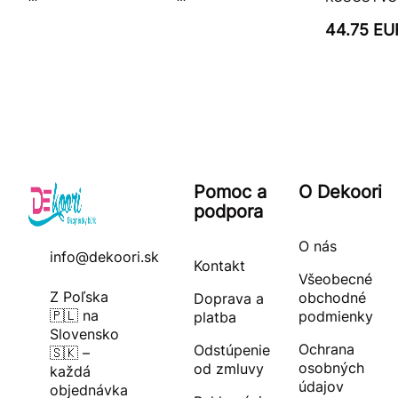
44.75 EU
Pomoc a
O Dekoori
podpora
O nás
info@dekoori.sk
Kontakt
Všeobecné
Z Poľska
obchodné
Doprava a
🇵🇱 na
podmienky
platba
Slovensko
Ochrana
Odstúpenie
🇸🇰 –
osobných
od zmluvy
každá
údajov
objednávka