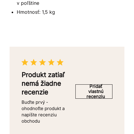
v poľštine
Hmotnosť: 1,5 kg
Produkt zatiaľ
nemá žiadne
Pridať
recenzie
vlastnú
recenziu
Buďte prvý -
ohodnoťte produkt a
napíšte recenziu
obchodu