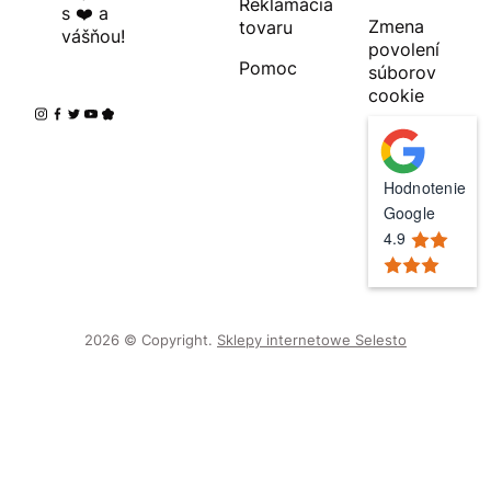
Reklamácia
s ❤️ a
Zmena
tovaru
vášňou!
povolení
Pomoc
súborov
cookie
Hodnotenie
Google
4.9
2026 © Copyright.
Sklepy internetowe Selesto