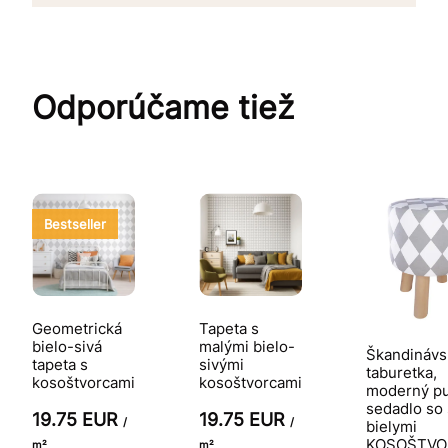
Odporúčame tiež
Bestseller
Geometrická
Tapeta s
bielo-sivá
malými bielo-
Škandinávs
tapeta s
sivými
taburetka,
kosoštvorcami
kosoštvorcami
moderný pu
sedadlo so 
19.75 EUR
19.75 EUR
/
/
bielymi
KOSOŠTVO
m²
m²