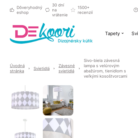
30 dní
Dôveryhodný
1500+
na
eshop
recenzií
vrátenie
Tapety
Svi
Sivo-biela závesná
Úvodná
Závesné
lampa s velúrovým
Svietidlá
stránka
svietidlá
abažúrom, tienidlom s
veľkými kosoštvorcami