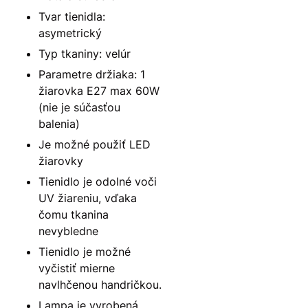
Tvar tienidla:
asymetrický
Typ tkaniny: velúr
Parametre držiaka: 1
žiarovka E27 max 60W
(nie je súčasťou
balenia)
Je možné použiť LED
žiarovky
Tienidlo je odolné voči
UV žiareniu, vďaka
čomu tkanina
nevybledne
Tienidlo je možné
vyčistiť mierne
navlhčenou handričkou.
Lampa je vyrobená