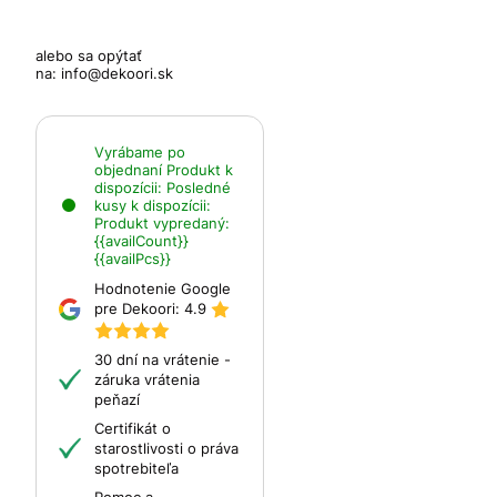
alebo sa opýtať
na:
info@dekoori.sk
Vyrábame po
objednaní
Produkt k
dispozícii:
Posledné
kusy k dispozícii:
Produkt vypredaný:
{{availCount}}
{{availPcs}}
Hodnotenie Google
pre Dekoori:
4.9
30 dní na vrátenie -
záruka vrátenia
peňazí
Certifikát o
starostlivosti o práva
spotrebiteľa
Pomoc a