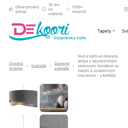
30 dní
Dôveryhodný
1500+
na
eshop
recenzií
vrátenie
Tapety
Svi
Sivá a béžová závesná
lampa s asymetrickým
Úvodná
Závesné
Svietidlá
velúrovým tienidlom so
stránka
svietidlá
zlatým a strieborným
interiérom - LAVANIA