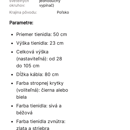
svetelných
jednoduchý
okruhov:
vypínač)
Krajina pôvodu:
Poľsko
Parametre:
Priemer tienidla: 50 cm
Výška tienidla: 23 cm
Celková výška
(nastaviteľná): od 28
do 105 cm
Dĺžka kábla: 80 cm
Farba stropnej krytky
(voliteľná): čierna alebo
biela
Farba tienidla: sivá a
béžová
Farba tienidla zvnútra:
zlata a striebra