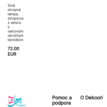
Sivá
stropná
lampa,
stropnica
z velúru
s
valcovým
okrúhlym
tienidlom
72.00
EUR
Pomoc a
O Dekoori
podpora