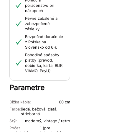
poradenstvo pri
nákupoch
Pevne zabalené a
zabezpečené
zásielky
Bezpečné doručenie
z Poľska na
Slovensko od 6 €
Pohodlné spôsoby
platby (prevod,
dobierka, karta, BLIK,
VIAMO, PayU)
Parametre
Dĺžka kábla:
60 cm
Farba:
šedá, béžová, zlatá,
strieborná
Štýl:
moderný, vintage / retro
Počet
1 (pre