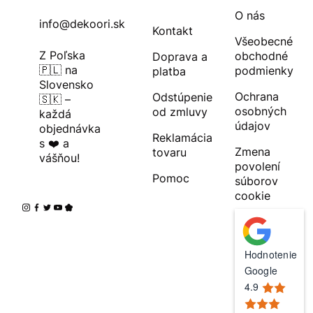
O nás
info@dekoori.sk
Kontakt
Všeobecné
Z Poľska
obchodné
Doprava a
🇵🇱 na
podmienky
platba
Slovensko
Ochrana
Odstúpenie
🇸🇰 –
osobných
od zmluvy
každá
údajov
objednávka
Reklamácia
s ❤️ a
Zmena
tovaru
vášňou!
povolení
Pomoc
súborov
cookie
Hodnotenie
Google
4.9