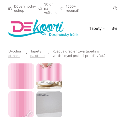
30 dní
Dôveryhodný
1500+
na
eshop
recenzií
vrátenie
Tapety
Svi
Úvodná
Tapety
Ružová gradientová tapeta s
stránka
na stenu
vertikálnymi pruhmi pre dievčatá