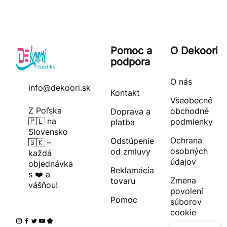
Pomoc a
O Dekoori
podpora
O nás
info@dekoori.sk
Kontakt
Všeobecné
Z Poľska
obchodné
Doprava a
🇵🇱 na
podmienky
platba
Slovensko
Ochrana
Odstúpenie
🇸🇰 –
osobných
od zmluvy
každá
údajov
objednávka
Reklamácia
s ❤️ a
Zmena
tovaru
vášňou!
povolení
Pomoc
súborov
cookie