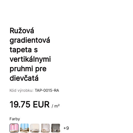
Ružová
gradientová
tapeta s
vertikálnymi
pruhmi pre
dievčatá
Kód výrobku:
TAP-0015-RA
19.75
EUR
/ m²
Farby
+9