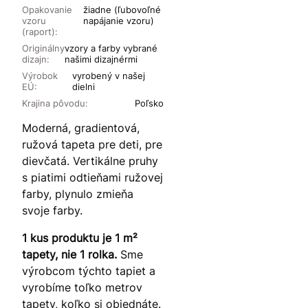
Opakovanie
žiadne (ľubovoľné
vzoru
napájanie vzoru)
(raport):
Originálny
vzory a farby vybrané
dizajn:
našimi dizajnérmi
Výrobok
vyrobený v našej
EÚ:
dielni
Krajina pôvodu:
Poľsko
Moderná, gradientová,
ružová tapeta pre deti, pre
dievčatá. Vertikálne pruhy
s piatimi odtieňami ružovej
farby, plynulo zmieňa
svoje farby.
1 kus produktu je 1 m²
tapety, nie 1 rolka.
Sme
výrobcom týchto tapiet a
vyrobíme toľko metrov
tapety, koľko si objednáte.