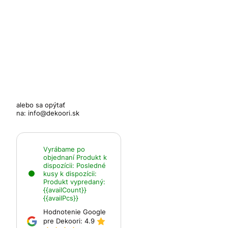
alebo sa opýtať
na:
info@dekoori.sk
Vyrábame po
objednaní
Produkt k
dispozícii:
Posledné
kusy k dispozícii:
Produkt vypredaný:
{{availCount}}
{{availPcs}}
Hodnotenie Google
pre Dekoori:
4.9