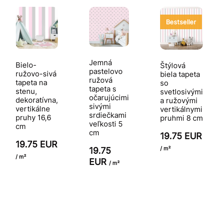
Bestseller
Jemná
Bielo-
Štýlová
pastelovo
ružovo-sivá
biela tapeta
ružová
tapeta na
so
tapeta s
stenu,
svetlosivými
očarujúcimi
dekoratívna,
a ružovými
sivými
vertikálne
vertikálnymi
srdiečkami
pruhy 16,6
pruhmi 8 cm
veľkosti 5
cm
cm
19.75 EUR
19.75 EUR
/ m²
19.75
/ m²
EUR
/ m²