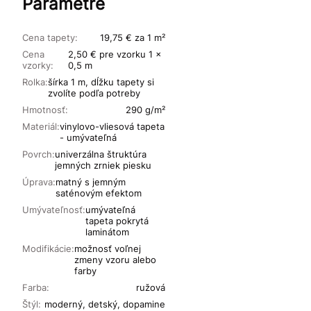
Parametre
Cena tapety:
19,75 € za 1 m²
Cena
2,50 € pre vzorku 1 x
vzorky:
0,5 m
Rolka:
šírka 1 m, dĺžku tapety si
zvolíte podľa potreby
Hmotnosť:
290 g/m²
Materiál:
vinylovo-vliesová tapeta
- umývateľná
Povrch:
univerzálna štruktúra
jemných zrniek piesku
Úprava:
matný s jemným
saténovým efektom
Umývateľnosť:
umývateľná
tapeta pokrytá
laminátom
Modifikácie:
možnosť voľnej
zmeny vzoru alebo
farby
Farba:
ružová
Štýl:
moderný, detský, dopamine