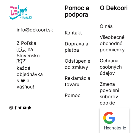
Pomoc a
O Dekoori
podpora
O nás
info@dekoori.sk
Kontakt
Všeobecné
Z Poľska
obchodné
Doprava a
🇵🇱 na
podmienky
platba
Slovensko
Ochrana
Odstúpenie
🇸🇰 –
osobných
od zmluvy
každá
údajov
objednávka
Reklamácia
s ❤️ a
Zmena
tovaru
vášňou!
povolení
Pomoc
súborov
cookie
Hodnotenie