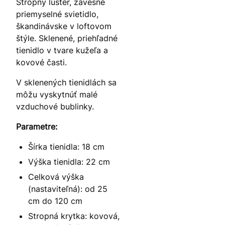
Stropný luster, závesné
priemyselné svietidlo,
škandinávske v loftovom
štýle. Sklenené, priehľadné
tienidlo v tvare kužeľa a
kovové časti.
V sklenených tienidlách sa
môžu vyskytnúť malé
vzduchové bublinky.
Parametre:
Šírka tienidla: 18 cm
Výška tienidla: 22 cm
Celková výška
(nastaviteľná): od 25
cm do 120 cm
Stropná krytka: kovová,