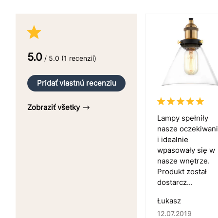
5.0
/ 5.0 (1 recenzií)
Pridať vlastnú recenziu
Zobraziť všetky
Lampy spełniły
nasze oczekiwan
i idealnie
wpasowały się w
nasze wnętrze.
Produkt został
dostarcz...
Łukasz
12.07.2019