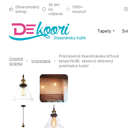
30 dní
Dôveryhodný
1500+
na
eshop
recenzií
vrátenie
Tapety
Svi
Priemyselná škandinávska loftová
Úvodná
Vypredané
lampa NUBI, závesný sklenený
stránka
priehľadný kužeľ