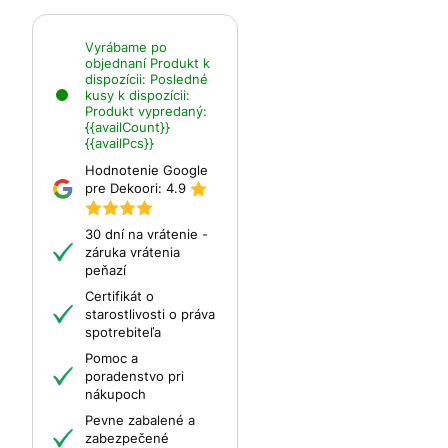
Vyrábame po
objednaní
Produkt k
dispozícii:
Posledné
kusy k dispozícii:
Produkt vypredaný:
{{availCount}}
{{availPcs}}
Hodnotenie Google
pre Dekoori:
4.9
30 dní na vrátenie -
záruka vrátenia
peňazí
Certifikát o
starostlivosti o práva
spotrebiteľa
Pomoc a
poradenstvo pri
nákupoch
Pevne zabalené a
zabezpečené