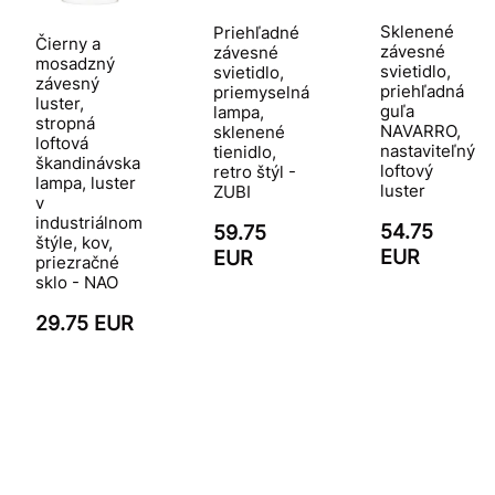
Sklenené
Priehľadné
Čierny a
závesné
závesné
mosadzný
svietidlo,
svietidlo,
závesný
priehľadná
priemyselná
luster,
guľa
lampa,
stropná
NAVARRO,
sklenené
loftová
nastaviteľný
tienidlo,
škandinávska
loftový
retro štýl -
lampa, luster
luster
ZUBI
v
industriálnom
54.75
59.75
štýle, kov,
EUR
EUR
priezračné
sklo - NAO
29.75 EUR