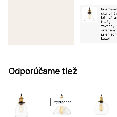
Priemyse
škandiná
loftová l
NUBI,
závesný
sklenený
priehľadn
kužeľ
Odporúčame tiež
Vypredané