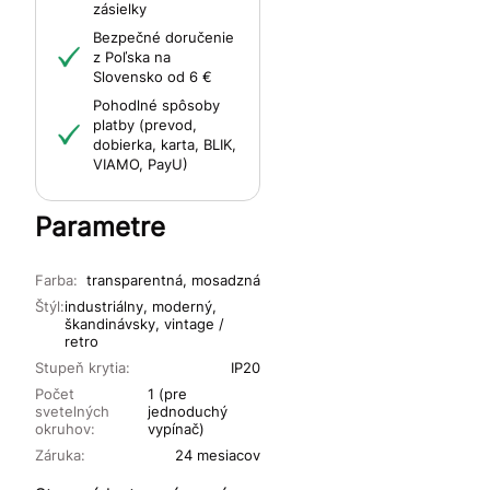
zásielky
Bezpečné doručenie
z Poľska na
Slovensko od 6 €
Pohodlné spôsoby
platby (prevod,
dobierka, karta, BLIK,
VIAMO, PayU)
Parametre
Farba:
transparentná, mosadzná
Štýl:
industriálny, moderný,
škandinávsky, vintage /
retro
Stupeň krytia:
IP20
Počet
1 (pre
svetelných
jednoduchý
okruhov:
vypínač)
Záruka:
24 mesiacov