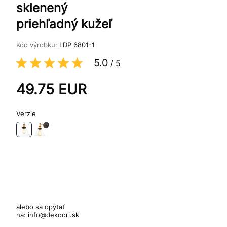
sklenený
priehľadný kužeľ
Kód výrobku:
LDP 6801-1
5.0
/
5
49.75
EUR
Verzie
alebo sa opýtať
na:
info@dekoori.sk