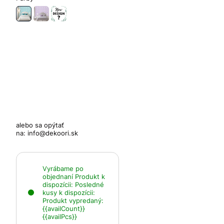
alebo sa opýtať
na:
info@dekoori.sk
Vyrábame po
objednaní
Produkt k
dispozícii:
Posledné
kusy k dispozícii:
Produkt vypredaný:
{{availCount}}
{{availPcs}}