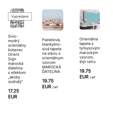
Vypredané
Sivo-
Orientálna
Pastelová,
modrý
tapeta s
blankytno-
orientálny
tyrkysovým
sivá tapeta
koberec
marockým
na stenu s
Orient
vzorom,
orientálnym
Sign
štýl retro
vzorom
marocká
MAROCKÁ
ďatelina
19.75
ĎATELINA
s efektom
EUR
„akoby
/ m²
19.75
zodratý“
EUR
/ m²
17.25
EUR