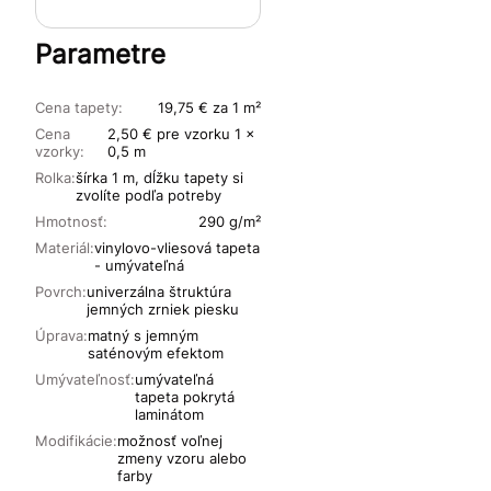
Parametre
Cena tapety:
19,75 € za 1 m²
Cena
2,50 € pre vzorku 1 x
vzorky:
0,5 m
Rolka:
šírka 1 m, dĺžku tapety si
zvolíte podľa potreby
Hmotnosť:
290 g/m²
Materiál:
vinylovo-vliesová tapeta
- umývateľná
Povrch:
univerzálna štruktúra
jemných zrniek piesku
Úprava:
matný s jemným
saténovým efektom
Umývateľnosť:
umývateľná
tapeta pokrytá
laminátom
Modifikácie:
možnosť voľnej
zmeny vzoru alebo
farby