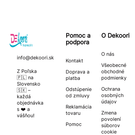
Pomoc a
O Dekoori
podpora
O nás
info@dekoori.sk
Kontakt
Všeobecné
Z Poľska
obchodné
Doprava a
🇵🇱 na
podmienky
platba
Slovensko
Ochrana
Odstúpenie
🇸🇰 –
osobných
od zmluvy
každá
údajov
objednávka
Reklamácia
s ❤️ a
Zmena
tovaru
vášňou!
povolení
Pomoc
súborov
cookie