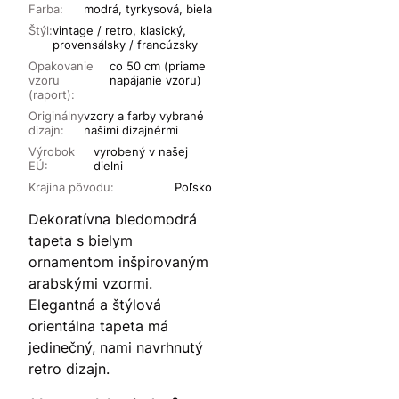
Farba:
modrá, tyrkysová, biela
Štýl:
vintage / retro, klasický,
provensálsky / francúzsky
Opakovanie
co 50 cm (priame
vzoru
napájanie vzoru)
(raport):
Originálny
vzory a farby vybrané
dizajn:
našimi dizajnérmi
Výrobok
vyrobený v našej
EÚ:
dielni
Krajina pôvodu:
Poľsko
Dekoratívna bledomodrá
tapeta s bielym
ornamentom inšpirovaným
arabskými vzormi.
Elegantná a štýlová
orientálna tapeta má
jedinečný, nami navrhnutý
retro dizajn.