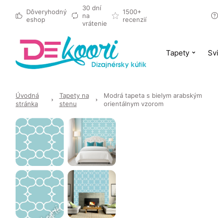
30 dní
Dôveryhodný
1500+
na
eshop
recenzií
vrátenie
Tapety
Svi
Úvodná
Tapety na
Modrá tapeta s bielym arabským
stránka
stenu
orientálnym vzorom