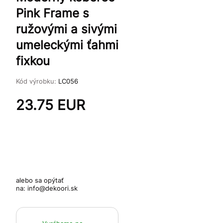
Pink Frame s
ružovými a sivými
umeleckými ťahmi
fixkou
Kód výrobku:
LC056
23.75
EUR
alebo sa opýtať
na:
info@dekoori.sk