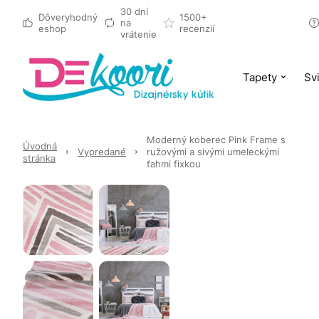
30 dní
Dôveryhodný
1500+
na
eshop
recenzií
vrátenie
Tapety
Svi
Moderný koberec Pink Frame s
Úvodná
Vypredané
ružovými a sivými umeleckými
stránka
ťahmi fixkou