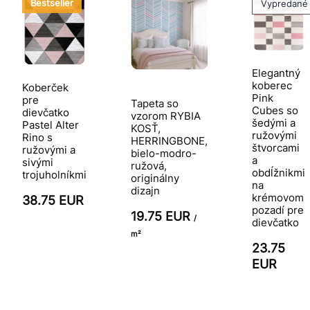
Bestseller
Vypredané
Elegantný
koberec
Koberček
Pink
pre
Tapeta so
Cubes so
dievčatko
vzorom RYBIA
šedými a
Pastel Alter
KOSŤ,
ružovými
Rino s
HERRINGBONE,
štvorcami
ružovými a
bielo-modro-
a
sivými
ružová,
obdĺžnikmi
trojuholníkmi
originálny
na
dizajn
krémovom
38.75 EUR
pozadí pre
19.75 EUR
/
dievčatko
m²
23.75
EUR