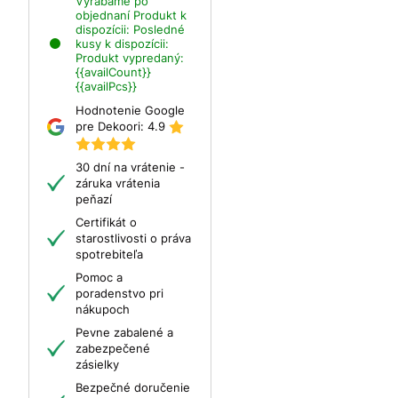
Vyrábame po
objednaní
Produkt k
dispozícii:
Posledné
kusy k dispozícii:
Produkt vypredaný:
{{availCount}}
{{availPcs}}
Hodnotenie Google
pre Dekoori:
4.9
30 dní na vrátenie -
záruka vrátenia
peňazí
Certifikát o
starostlivosti o práva
spotrebiteľa
Pomoc a
poradenstvo pri
nákupoch
Pevne zabalené a
zabezpečené
zásielky
Bezpečné doručenie