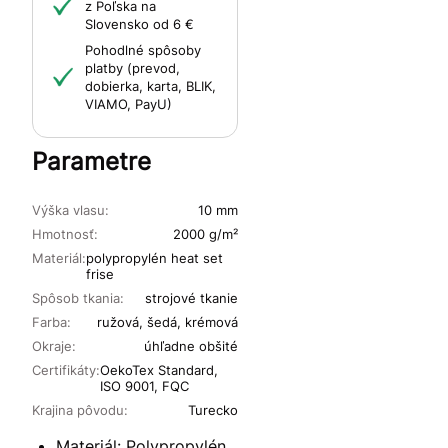
z Poľska na
Slovensko od 6 €
Pohodlné spôsoby
platby (prevod,
dobierka, karta, BLIK,
VIAMO, PayU)
Parametre
Výška vlasu:
10 mm
Hmotnosť:
2000 g/m²
Materiál:
polypropylén heat set
frise
Spôsob tkania:
strojové tkanie
Farba:
ružová, šedá, krémová
Okraje:
úhľadne obšité
Certifikáty:
OekoTex Standard,
ISO 9001, FQC
Krajina pôvodu:
Turecko
Materiál: Polypropylén