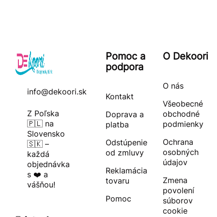
Pomoc a
O Dekoori
podpora
O nás
info@dekoori.sk
Kontakt
Všeobecné
Z Poľska
obchodné
Doprava a
🇵🇱 na
podmienky
platba
Slovensko
Ochrana
Odstúpenie
🇸🇰 –
osobných
od zmluvy
každá
údajov
objednávka
Reklamácia
s ❤️ a
Zmena
tovaru
vášňou!
povolení
Pomoc
súborov
cookie