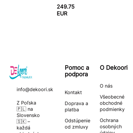
249.75
EUR
Pomoc a
O Dekoori
podpora
O nás
info@dekoori.sk
Kontakt
Všeobecné
Z Poľska
obchodné
Doprava a
🇵🇱 na
podmienky
platba
Slovensko
Ochrana
Odstúpenie
🇸🇰 –
osobných
od zmluvy
každá
údajov