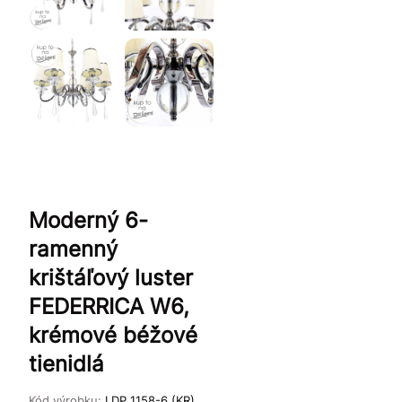
Moderný 6-
ramenný
krištáľový luster
FEDERRICA W6,
krémové béžové
tienidlá
Kód výrobku:
LDP 1158-6 (KR)