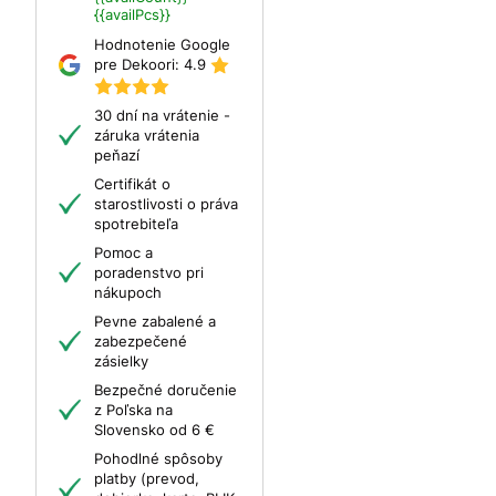
{{availPcs}}
Hodnotenie Google
pre Dekoori:
4.9
30 dní na vrátenie -
záruka vrátenia
peňazí
Certifikát o
starostlivosti o práva
spotrebiteľa
Pomoc a
poradenstvo pri
nákupoch
Pevne zabalené a
zabezpečené
zásielky
Bezpečné doručenie
z Poľska na
Slovensko od 6 €
Pohodlné spôsoby
platby (prevod,