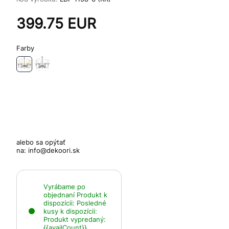
399.75
EUR
Farby
alebo sa opýtať
na:
info@dekoori.sk
Vyrábame po
objednaní
Produkt k
dispozícii:
Posledné
kusy k dispozícii:
Produkt vypredaný:
{{availCount}}