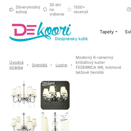
30 dní
Dôveryhodný
1500+
na
eshop
recenzií
vrátenie
Tapety
Svi
Moderný 6-ramenný
Úvodná
krištáľový luster
Svietidlá
Lustre
stránka
FEDERRICA W6, krémové
béžové tienidlá