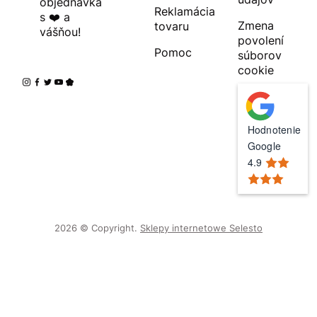
objednávka
Reklamácia
s ❤️ a
Zmena
tovaru
vášňou!
povolení
Pomoc
súborov
cookie
Hodnotenie
Google
4.9
2026 © Copyright.
Sklepy internetowe Selesto