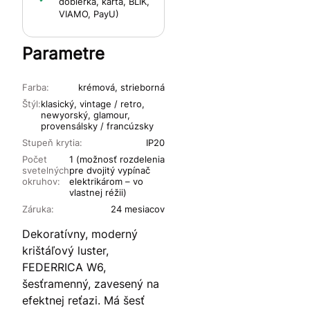
dobierka, karta, BLIK,
VIAMO, PayU)
Parametre
Farba:
krémová, strieborná
Štýl:
klasický, vintage / retro,
newyorský, glamour,
provensálsky / francúzsky
Stupeň krytia:
IP20
Počet
1 (možnosť rozdelenia
svetelných
pre dvojitý vypínač
okruhov:
elektrikárom – vo
vlastnej réžii)
Záruka:
24 mesiacov
Dekoratívny, moderný
krištáľový luster,
FEDERRICA W6,
šesťramenný, zavesený na
efektnej reťazi. Má šesť