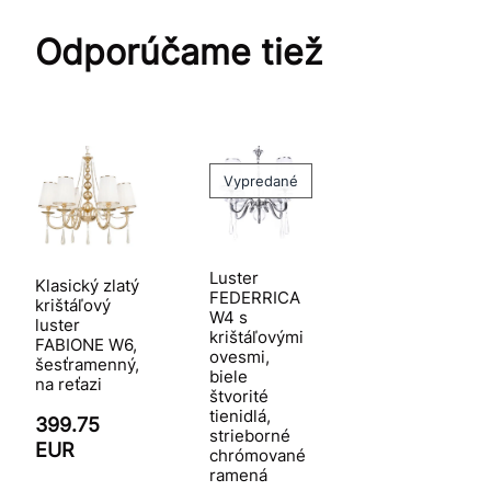
Odporúčame tiež
Vypredané
Luster
Klasický zlatý
FEDERRICA
krištáľový
W4 s
luster
krištáľovými
FABIONE W6,
ovesmi,
šesťramenný,
biele
na reťazi
štvorité
tienidlá,
399.75
strieborné
EUR
chrómované
ramená