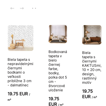
Bodkovaná
Biela
tapeta v
tapeta s
Biela tapeta s
bielo
čiernymi
nepravidelnými
čiernej
KAKTUSmi,
čiernymi
farbe,
10 x 20 cm,
bodkami o
bodky,
design,
veľkosti
polka dot 5
rastlinný
približne 3 cm
cm -
motív
- dalmatínec
štvorcové
uloženie
19.75
19.75 EUR
/
EUR
/ m²
19.75
m²
EUR
/ m²