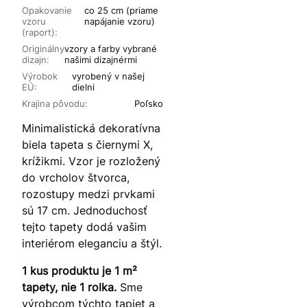
Opakovanie
co 25 cm (priame
vzoru
napájanie vzoru)
(raport):
Originálny
vzory a farby vybrané
dizajn:
našimi dizajnérmi
Výrobok
vyrobený v našej
EÚ:
dielni
Krajina pôvodu:
Poľsko
Minimalistická dekoratívna
biela tapeta s čiernymi X,
krížikmi. Vzor je rozložený
do vrcholov štvorca,
rozostupy medzi prvkami
sú 17 cm. Jednoduchosť
tejto tapety dodá vašim
interiérom eleganciu a štýl.
1 kus produktu je 1 m²
tapety, nie 1 rolka.
Sme
výrobcom týchto tapiet a