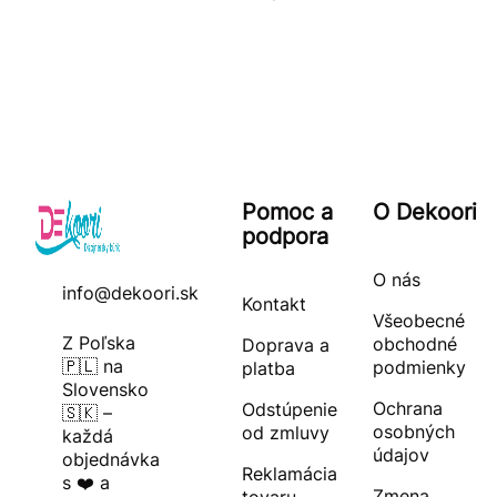
Pomoc a
O Dekoori
podpora
O nás
info@dekoori.sk
Kontakt
Všeobecné
Z Poľska
obchodné
Doprava a
🇵🇱 na
podmienky
platba
Slovensko
Ochrana
Odstúpenie
🇸🇰 –
osobných
od zmluvy
každá
údajov
objednávka
Reklamácia
s ❤️ a
Zmena
tovaru