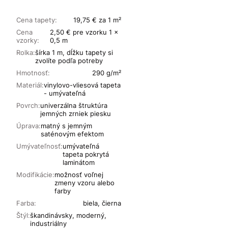
Cena tapety:
19,75 € za 1 m²
Cena
2,50 € pre vzorku 1 x
vzorky:
0,5 m
Rolka:
šírka 1 m, dĺžku tapety si
zvolíte podľa potreby
Hmotnosť:
290 g/m²
Materiál:
vinylovo-vliesová tapeta
- umývateľná
Povrch:
univerzálna štruktúra
jemných zrniek piesku
Úprava:
matný s jemným
saténovým efektom
Umývateľnosť:
umývateľná
tapeta pokrytá
laminátom
Modifikácie:
možnosť voľnej
zmeny vzoru alebo
farby
Farba:
biela, čierna
Štýl:
škandinávsky, moderný,
industriálny