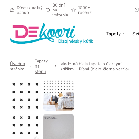
30 dní
Dôveryhodný
1500+
na
eshop
recenzií
vrátenie
Tapety
Svi
Tapety
Úvodná
Moderná biela tapeta s čiernymi
na
stránka
krížikmi – iXami (bielo-čierna verzia)
stenu