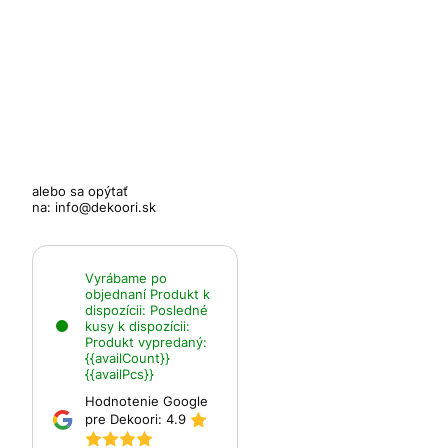
alebo sa opýtať
na:
info@dekoori.sk
Vyrábame po
objednaní
Produkt k
dispozícii:
Posledné
kusy k dispozícii:
Produkt vypredaný:
{{availCount}}
{{availPcs}}
Hodnotenie Google
pre Dekoori:
4.9