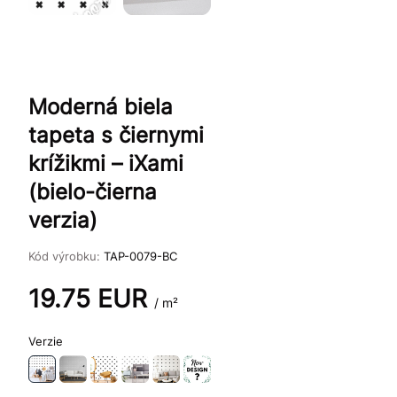
Moderná biela
tapeta s čiernymi
krížikmi – iXami
(bielo-čierna
verzia)
Kód výrobku:
TAP-0079-BC
19.75
EUR
/ m²
Verzie