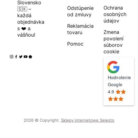
Slovensko
Ochrana
Odstúpenie
🇸🇰 –
osobných
od zmluvy
každá
údajov
objednávka
Reklamácia
s ❤️ a
Zmena
tovaru
vášňou!
povolení
Pomoc
súborov
cookie
Hodnotenie
Google
4.9
2026 © Copyright.
Sklepy internetowe Selesto