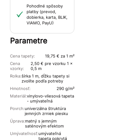
Pohodlné spôsoby
platby (prevod,
dobierka, karta, BLIK,
VIAMO, PayU)
Parametre
Cena tapety:
19,75 € za 1 m²
Cena
2,50 € pre vzorku 1 x
vzorky:
0,5 m
Rolka:
šírka 1 m, dĺžku tapety si
zvolíte podľa potreby
Hmotnosť:
290 g/m²
Materiál:
vinylovo-vliesová tapeta
- umývateľná
Povrch:
univerzálna štruktúra
jemných zrniek piesku
Úprava:
matný s jemným
saténovým efektom
Umývateľnosť:
umývateľná
tapeta pokrytá