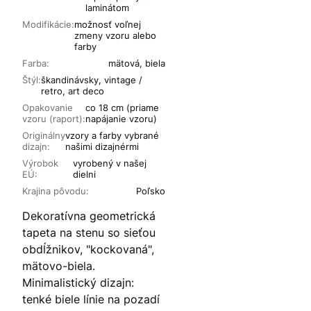
laminátom
Modifikácie:
možnosť voľnej
zmeny vzoru alebo
farby
Farba:
mätová, biela
Štýl:
škandinávsky, vintage /
retro, art deco
Opakovanie
co 18 cm (priame
vzoru (raport):
napájanie vzoru)
Originálny
vzory a farby vybrané
dizajn:
našimi dizajnérmi
Výrobok
vyrobený v našej
EÚ:
dielni
Krajina pôvodu:
Poľsko
Dekoratívna geometrická
tapeta na stenu so sieťou
obdĺžnikov, "kockovaná",
mätovo-biela.
Minimalistický dizajn:
tenké biele línie na pozadí