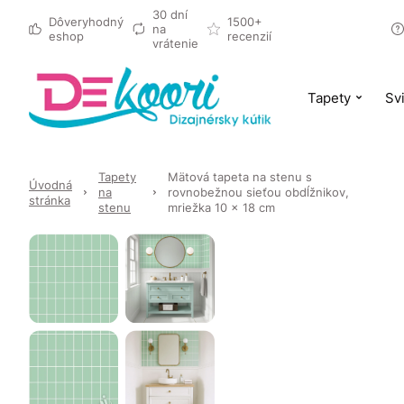
30 dní
Dôveryhodný
1500+
na
eshop
recenzií
vrátenie
Tapety
Svi
Tapety
Mätová tapeta na stenu s
Úvodná
na
rovnobežnou sieťou obdĺžnikov,
stránka
stenu
mriežka 10 x 18 cm