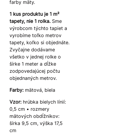
farby mäty.
1 kus produktu je 1 m²
tapety, nie 1 rolka.
Sme
výrobcom týchto tapiet a
vyrobíme toľko metrov
tapety, koľko si objednáte.
Zvyčajne dodávame
všetko v jednej rolke o
šírke 1 meter a dĺžke
zodpovedajúcej počtu
objednaných metrov.
Farby:
mätová, biela
Vzor:
hrúbka bielych línií:
0,5 cm • rozmery
mätových obdĺžnikov:
šírka 9,5 cm, výška 17,5
cm