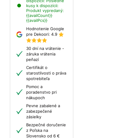
dispozícii:
Posledné
kusy k dispozícii:
Produkt vypredaný:
{{availCount}}
{{availPcs}}
Hodnotenie Google
pre Dekoori:
4.9
30 dní na vrátenie -
záruka vrátenia
peňazí
Certifikát o
starostlivosti o práva
spotrebiteľa
Pomoc a
poradenstvo pri
nákupoch
Pevne zabalené a
zabezpečené
zásielky
Bezpečné doručenie
z Poľska na
Slovensko od 6 €