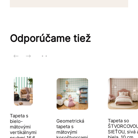
Odporúčame tiež
Tapeta s
Tapeta so
Geometrická
bielo-
ŠTVORCOVO
tapeta s
mätovými
SIEŤOU, sivá 
mätovými
vertikálnymi
biela, 10 cm
kosoštvorcami
pruhmi 16,6