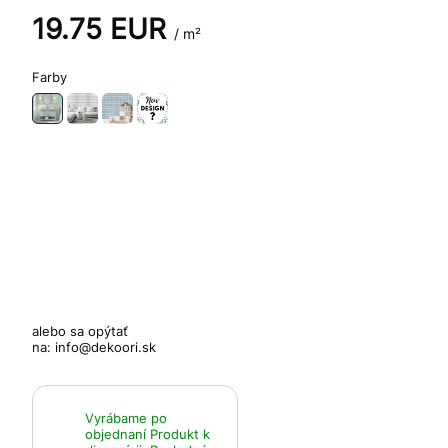
19.75
EUR
/ m²
Farby
alebo sa opýtať
na:
info@dekoori.sk
Vyrábame po
objednaní
Produkt k