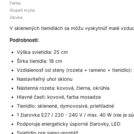
Farba:
Stupeň krytia:
Záruka:
V sklenených tienidlách sa môžu vyskytnúť malé vzduc
Podrobnosti:
Výška svietidla: 25 cm
Šírka tienidla: 18 cm
Vzdialenosť od steny (rozeta + rameno + tienidlo):
Nastaviteľný uhol sklonu
Nástenná rozeta: kovová, čierna, okrúhla
Hlavné časti: kovové, farba mosadze
Tienidlo: sklenené, dymovosivé, priehľadné
1 žiarovka E27 / 220 - 240 V / max. 40 W (nie je sú
Podporuje energeticky úsporné žiarovky, LED
Svietidlo pre samo-montáž