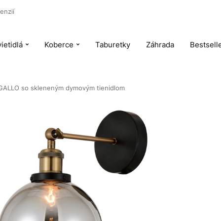
enzií
ietidlá
Koberce
Taburetky
Záhrada
Bestsell
AGALLO so skleneným dymovým tienidlom