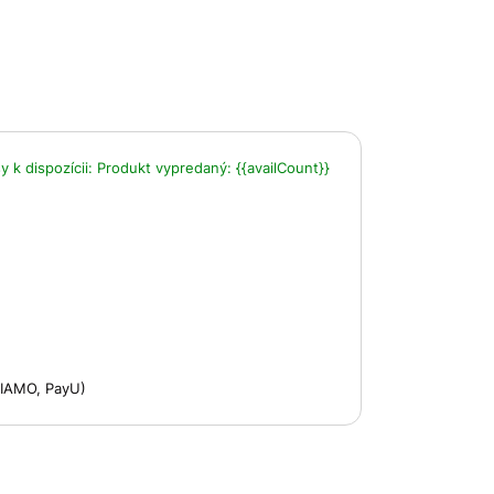
 k dispozícii:
Produkt vypredaný:
{{availCount}}
 VIAMO, PayU)