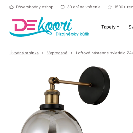
Dôveryhodný eshop
30 dní na vrátenie
1500+ rec
Tapety
Sv
Úvodná stránka
Vypredané
Loftové nástenné svietidlo Z