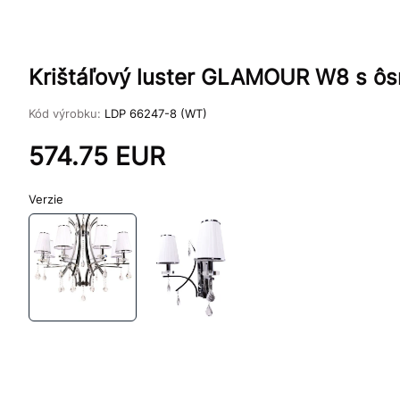
Krištáľový luster GLAMOUR W8 s ôsm
Kód výrobku:
LDP 66247-8 (WT)
574.75
EUR
Verzie