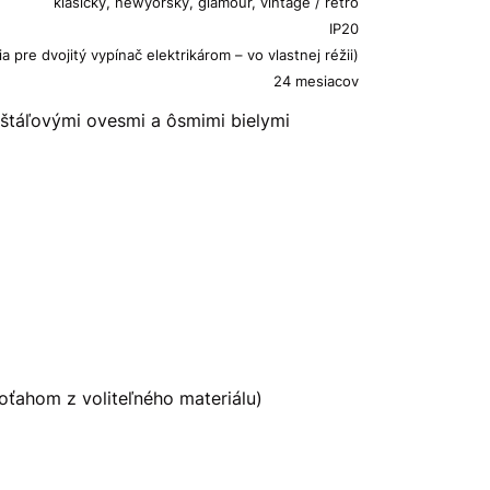
klasický, newyorský, glamour, vintage / retro
IP20
 pre dvojitý vypínač elektrikárom – vo vlastnej réžii)
24 mesiacov
štáľovými ovesmi a ôsmimi bielymi
oťahom z voliteľného materiálu)