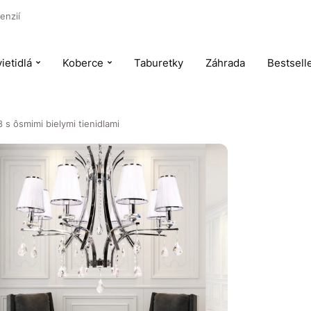
enzií
ietidlá
Koberce
Taburetky
Záhrada
Bestsell
s ôsmimi bielymi tienidlami