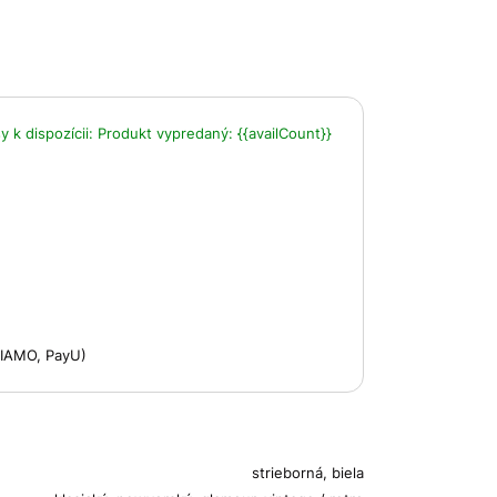
 k dispozícii:
Produkt vypredaný:
{{availCount}}
 VIAMO, PayU)
strieborná, biela