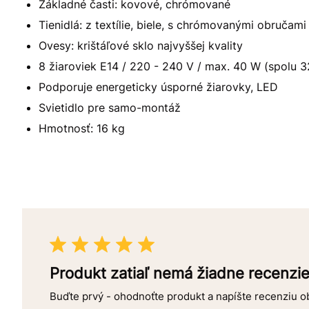
Základné časti: kovové, chrómované
Tienidlá: z textílie, biele, s chrómovanými obručami
Ovesy: krištáľové sklo najvyššej kvality
8 žiaroviek E14 / 220 - 240 V / max. 40 W (spolu 3
Podporuje energeticky úsporné žiarovky, LED
Svietidlo pre samo-montáž
Hmotnosť: 16 kg
Produkt zatiaľ nemá žiadne recenzi
Buďte prvý - ohodnoťte produkt a napíšte recenziu 